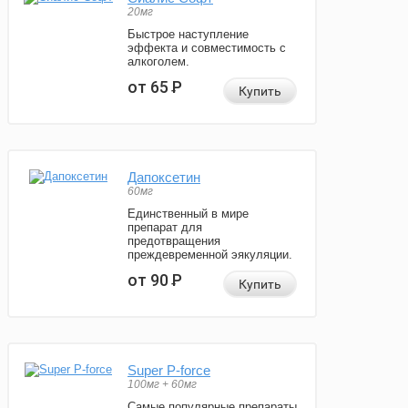
20мг
Быстрое наступление
эффекта и совместимость с
алкоголем.
от 65
Р
Купить
Дапоксетин
60мг
Единственный в мире
препарат для
предотвращения
преждевременной эякуляции.
от 90
Р
Купить
Super P-force
100мг + 60мг
Самые популярные препараты