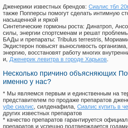
Дженерики известных брендов:
Сиалис тбл 20
также Попперсы помогут сделать интимную с
насыщенной и яркой
Синтетические гормоны роста
: Динатроп, Анс
силы, энергии спортсменам и решат проблем
БАДы и препараты:
Tribulus terrestris, Мориа
Экдистерон повысят выносливость организма,
энергию, восстановят работу многих внутренн
и,
Дженерик левитра в городе Харьков
.
Несколько причино объясняющих По
именно у нас?
* Мы являемся первым и единственным на те
представителем по продаже препаратов дже
уфе сиалис
, силденафила
,
Сиалис купить в ч
других известных препаратов
* качество препаратов гарантируется офици
препаратов и успешно подтверждается годам