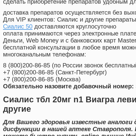
сделать приобретение препаратов удобным д
доставка препаратов осуществляется без вых
Для VIP клиентов: Сиалис и другие препараты
Сиалис 50
доставляются круглосуточно
оплата принимаются через электронные плат
Деньги, Web Money и с банковских карт Master
бесплатной консультации в любое время мож
многоканальным телефонам:
8
(800
)200-86-85
(
по России звонок бесплатны
+7
(800
)200-86-85
(
Санкт-Петербург)
+7
(800
)200-86-85
(
Москва)
Обязательно назовите добавочный номер: 
Сиалис тбл 20мг n1 Виагра лев
другие
Для Вашего здоровья известные аналоги 
дисфункции в нашей аптеке Ставрополя.
можете быстро купить online лучшие Ин