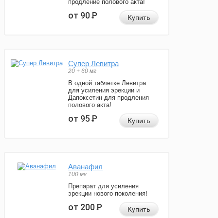
продление полового акта!
от 90
Р
Купить
Супер Левитра
20 + 60 мг
В одной таблетке Левитра
для усиления эрекции и
Дапоксетин для продления
полового акта!
от 95
Р
Купить
Аванафил
100 мг
Препарат для усиления
эрекции нового поколения!
от 200
Р
Купить