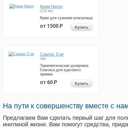
Крем Naron
(100 мг)
Крем для сужения влагалища
от 1500
Р
Купить
Сиалис 5 мг
5мг
Терапевтическая дозировка
Сиалиса для курсового
приема
от 60
Р
Купить
На пути к совершенству вместе с на
Предлагаем Вам сделать первый шаг для пол
инитмной жизни. Вам помогут средства, прид