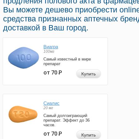
продления полового акта в фармацев
Вы можете дешево приобрести onlin
средства признанных аптечных брен
доставкой в Ваш город.
Виагра
100мг
Самый известный в мире
препарат
от 70
Р
Купить
Сиалис
20 мг
Самый долгоиграющий
препарат. Эффект до 36
часов.
от 70
Р
Купить