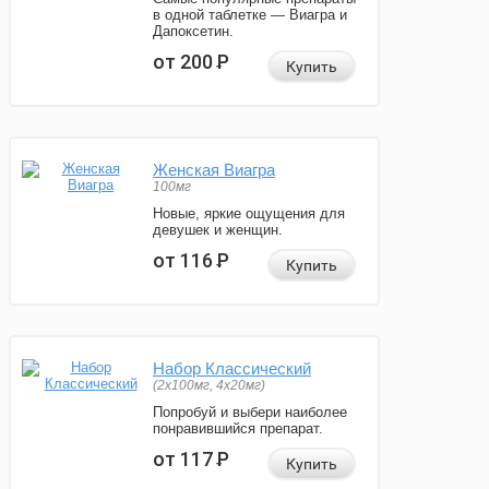
в одной таблетке — Виагра и
Дапоксетин.
от 200
Р
Купить
Женская Виагра
100мг
Новые, яркие ощущения для
девушек и женщин.
от 116
Р
Купить
Набор Классический
(2x100мг, 4x20мг)
Попробуй и выбери наиболее
понравившийся препарат.
от 117
Р
Купить