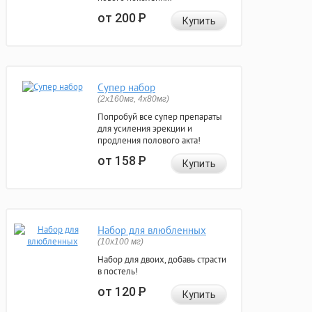
от 200
Р
Купить
Супер набор
(2х160мг, 4х80мг)
Попробуй все супер препараты
для усиления эрекции и
продления полового акта!
от 158
Р
Купить
Набор для влюбленных
(10х100 мг)
Набор для двоих, добавь страсти
в постель!
от 120
Р
Купить