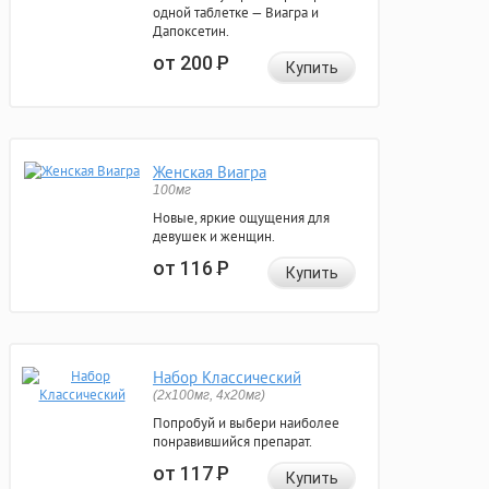
одной таблетке — Виагра и
Дапоксетин.
от 200
Р
Купить
Женская Виагра
100мг
Новые, яркие ощущения для
девушек и женщин.
от 116
Р
Купить
Набор Классический
(2x100мг, 4x20мг)
Попробуй и выбери наиболее
понравившийся препарат.
от 117
Р
Купить