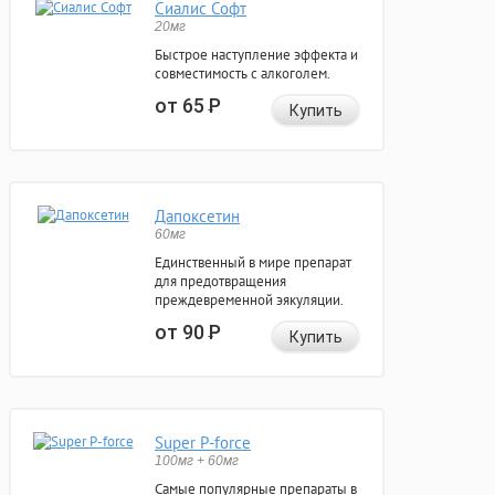
Сиалис Софт
20мг
Быстрое наступление эффекта и
совместимость с алкоголем.
от 65
Р
Купить
Дапоксетин
60мг
Единственный в мире препарат
для предотвращения
преждевременной эякуляции.
от 90
Р
Купить
Super P-force
100мг + 60мг
Самые популярные препараты в