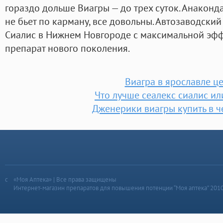
гораздо дольше Виагры — до трех суток. Анаконд
не бьет по карману, все довольны. Автозаводски
Сиалис в Нижнем Новгороде с максимальной эффе
препарат нового поколения.
Виагра в ярославле ц
Что лучше сеалекс сиалис ил
Дженерики виагры купить в ч
«Моя Аптека» | Все права защищены
Интернет-магазин препаратов для повышения потенции “Моя аптека” 201