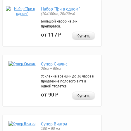
Набор "Три в одном"
(10x100мг, 20x20мг)
Большой набор из 3-х
препаратов.
от 117
Р
Купить
Супер Сиалис
20мг + 60мг
Усиление эрекции до 36 часов и
продление полового акта в
одной таблетке.
от 90
Р
Купить
Супер Виагра
100 + 60 мг