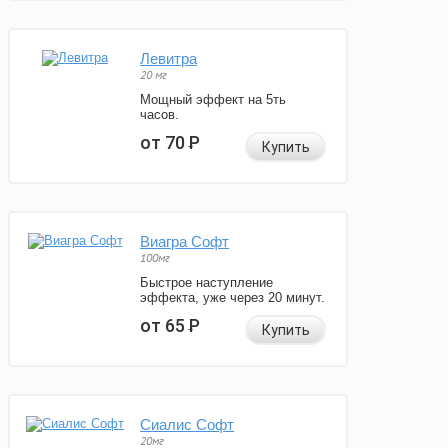
Левитра
20 мг
Мощный эффект на 5ть
часов.
от 70
Р
Купить
Виагра Софт
100мг
Быстрое наступление
эффекта, уже через 20 минут.
от 65
Р
Купить
Сиалис Софт
20мг