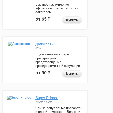
Быстрое наступление
эффекта и совместимость с
алкоголем.
от 65
Р
Купить
Дапоксетин
60мг
Единственный в мире
препарат для
предотвращения
преждевременной эякуляции.
от 90
Р
Купить
Super P-force
100мг + 60мг
Самые популярные препараты
в одной таблетке — Виагра и