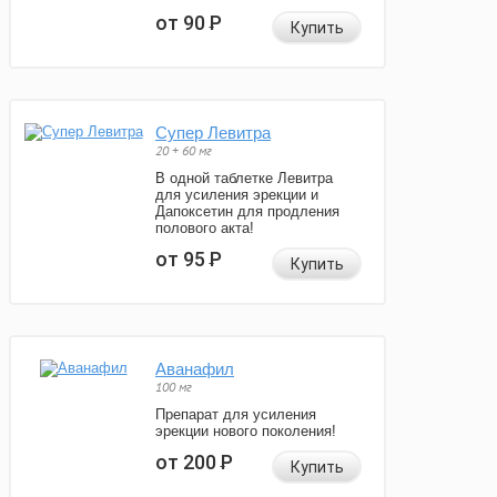
от 90
Р
Купить
Супер Левитра
20 + 60 мг
В одной таблетке Левитра
для усиления эрекции и
Дапоксетин для продления
полового акта!
от 95
Р
Купить
Аванафил
100 мг
Препарат для усиления
эрекции нового поколения!
от 200
Р
Купить