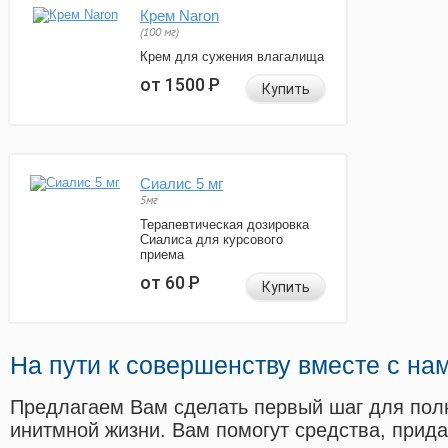
Крем Naron
(100 мг)
Крем для сужения влагалища
от 1500
Р
Купить
Сиалис 5 мг
5мг
Терапевтическая дозировка
Сиалиса для курсового
приема
от 60
Р
Купить
На пути к совершенству вместе с на
Предлагаем Вам сделать первый шаг для пол
инитмной жизни. Вам помогут средства, прид