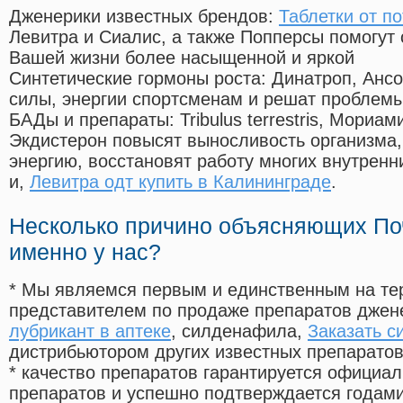
Дженерики известных брендов:
Таблетки от п
Левитра и Сиалис, а также Попперсы помогут
Вашей жизни более насыщенной и яркой
Синтетические гормоны роста
: Динатроп, Анс
силы, энергии спортсменам и решат проблем
БАДы и препараты:
Tribulus terrestris, Мориа
Экдистерон повысят выносливость организма,
энергию, восстановят работу многих внутренн
и,
Левитра одт купить в Калининграде
.
Несколько причино объясняющих По
именно у нас?
* Мы являемся первым и единственным на те
представителем по продаже препаратов дже
лубрикант в аптеке
, силденафила
,
Заказать с
дистрибьютором других известных препарато
* качество препаратов гарантируется офици
препаратов и успешно подтверждается годам