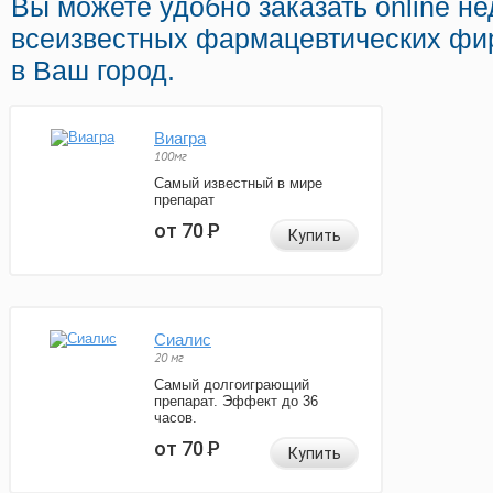
Вы можете удобно заказать online н
всеизвестных фармацевтических фир
в Ваш город.
Виагра
100мг
Самый известный в мире
препарат
от 70
Р
Купить
Сиалис
20 мг
Самый долгоиграющий
препарат. Эффект до 36
часов.
от 70
Р
Купить