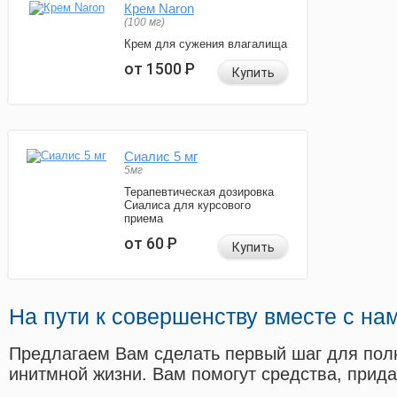
Крем Naron
(100 мг)
Крем для сужения влагалища
от 1500
Р
Купить
Сиалис 5 мг
5мг
Терапевтическая дозировка
Сиалиса для курсового
приема
от 60
Р
Купить
На пути к совершенству вместе с на
Предлагаем Вам сделать первый шаг для пол
инитмной жизни. Вам помогут средства, прид