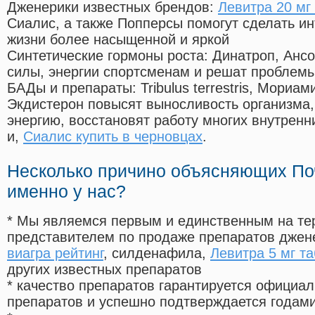
Дженерики известных брендов:
Левитра 20 мг
Сиалис, а также Попперсы помогут сделать и
жизни более насыщенной и яркой
Синтетические гормоны роста
: Динатроп, Анс
силы, энергии спортсменам и решат проблем
БАДы и препараты:
Tribulus terrestris, Мориа
Экдистерон повысят выносливость организма,
энергию, восстановят работу многих внутренн
и,
Сиалис купить в черновцах
.
Несколько причино объясняющих По
именно у нас?
* Мы являемся первым и единственным на те
представителем по продаже препаратов дже
виагра рейтинг
, силденафила
,
Левитра 5 мг та
других известных препаратов
* качество препаратов гарантируется офици
препаратов и успешно подтверждается годам