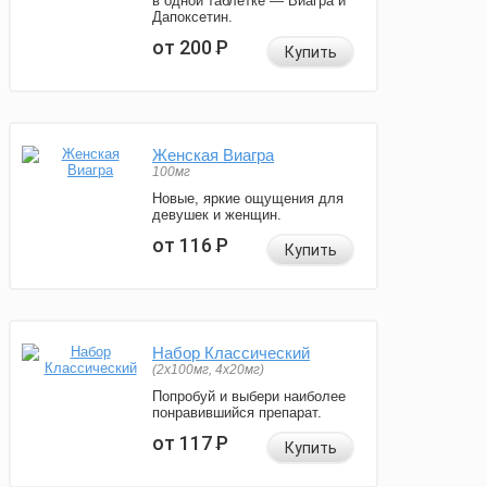
в одной таблетке — Виагра и
Дапоксетин.
от 200
Р
Купить
Женская Виагра
100мг
Новые, яркие ощущения для
девушек и женщин.
от 116
Р
Купить
Набор Классический
(2x100мг, 4x20мг)
Попробуй и выбери наиболее
понравившийся препарат.
от 117
Р
Купить