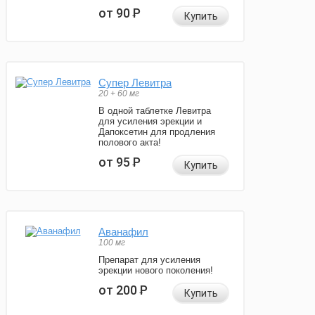
от 90
Р
Купить
Супер Левитра
20 + 60 мг
В одной таблетке Левитра
для усиления эрекции и
Дапоксетин для продления
полового акта!
от 95
Р
Купить
Аванафил
100 мг
Препарат для усиления
эрекции нового поколения!
от 200
Р
Купить