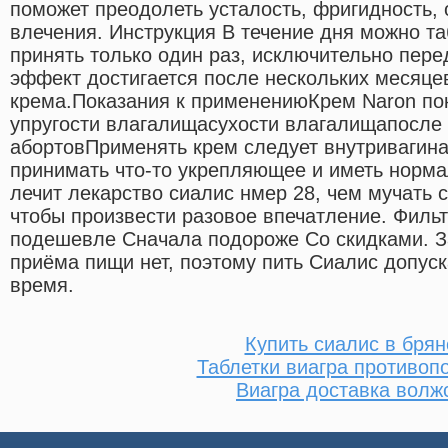
поможет преодолеть усталость, фригидность, 
влечения. Инструкция В течение дня можно т
принять только один раз, исключительно пер
эффект достигается после нескольких месяце
крема.Показания к применениюКрем Naron пок
упругости влагалищасухости влагалищапосле
абортовПрименять крем следует внутривагин
принимать что-то укрепляющее и иметь норма
лечит лекарство сиалис нмер 28, чем мучать с
чтобы произвести разовое впечатление. Филь
подешевле Сначала подороже Со скидками. З
приёма пищи нет, поэтому пить Сиалис допус
время.
Купить сиалис в брян
Таблетки виагра противоп
Виагра доставка волж