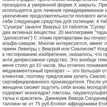
проходила в умеренной форме.X закрыть. Пр
используется для лечения преждевременное и
увеличения продолжительности полового акта
себе следующие средства для потенции: 4 та
"Сухагра" (аналог Виагры) 10 таблеток "Супер
два активных вещества: 20 миллиграмм "тад
"дапоксетин") С этими препаратами вы почув
альфа-самцом. Многие интересуются, имеет 
прием Левитры с Виагрой или Сиалисом? Когд
к тестированию изобретения, оказалось, что п
анти депрессивное средство. Это вообще тема
меня стоял до 10 часов. Мы отлично понимае
медикаментозный препарат — это большая от
клиентом, поэтому предлагаем купить Сиалис 
сертифицированного производителя. После уп
женщина сможет ощутить себя вновь молодой.
содержит моногидрат лактозы, лаурилсульфат 
тальк и краситель. Дженерик Виагра Силден
таллинн мг от 75 руб.Erotisin афродизиаки Erot