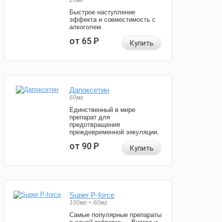
20мг
Быстрое наступление
эффекта и совместимость с
алкоголем.
от 65
Р
Купить
Дапоксетин
60мг
Единственный в мире
препарат для
предотвращения
преждевременной эякуляции.
от 90
Р
Купить
Super P-force
100мг + 60мг
Самые популярные препараты