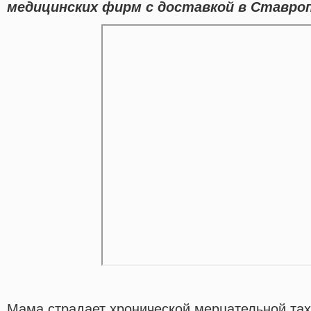
медицинских фирм с доставкой в Ставроп
Мама страдает хронической мерцательной та