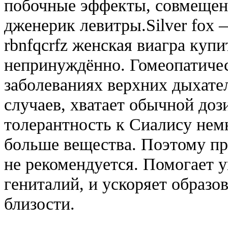
побочные эффекты, совмещени
дженерик левитры.Silver fox
rbnfqcrfz женская виагра куп
непринуждённо. Гомеопатичес
заболеваниях верхних дыхате
случаев, хватает обычной доз
толерантность к Сиалису немн
больше вещества. Поэтому п
не рекомендуется. Помогает 
гениталий, и ускоряет образо
близости.