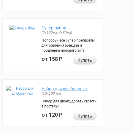
Супер набор
(2х160мг, 4х80мг)
Попробуй все супер препараты
для усиления эрекции и
продления полового акта!
от 158
Р
Купить
Набор для влюбленных
(10х100 мг)
Набор для двоих, добавь страсти
в постель!
от 120
Р
Купить