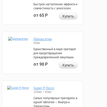
Быстрое наступление эффекта и
совместимость с алкоголем.
от 65
Р
Купить
Дапоксетин
60мг
Единственный в мире препарат
для предотвращения
преждевременной эякуляции.
от 90
Р
Купить
Super P-force
100мг + 60мг
Самые популярные препараты в
одной таблетке — Виагра и
Дапоксетин.