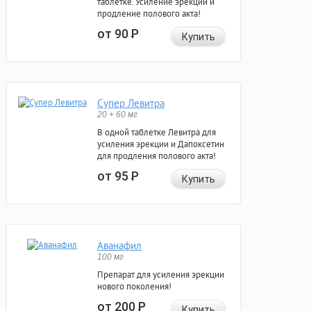
таблетке. Усиление эрекции и
продление полового акта!
от 90
Р
Купить
Супер Левитра
20 + 60 мг
В одной таблетке Левитра для
усиления эрекции и Дапоксетин
для продления полового акта!
от 95
Р
Купить
Аванафил
100 мг
Препарат для усиления эрекции
нового поколения!
от 200
Р
Купить