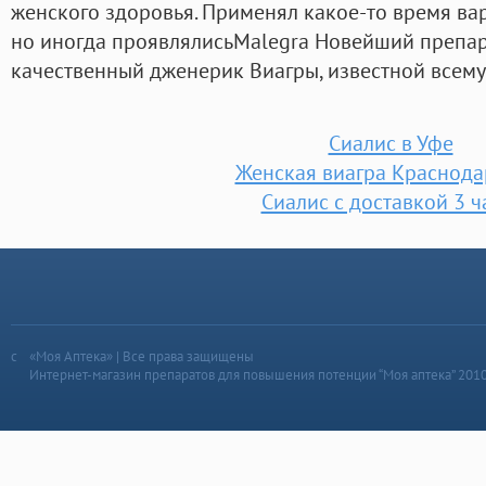
женского здоровья. Применял какое-то время ва
но иногда проявлялисьMalegra Новейший препар
качественный дженерик Виагры, известной всему 
Сиалис в Уфе
Женская виагра Краснода
Сиалис с доставкой 3 ч
«Моя Аптека» | Все права защищены
Интернет-магазин препаратов для повышения потенции “Моя аптека” 201