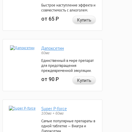
Быстрое наступление эффекта и
совместимость с алкоголем.
от 65
Р
Купить
Дапоксетин
60мг
Единственный в мире препарат
для предотвращения
преждевременной эякуляции.
от 90
Р
Купить
Super P-force
100мг + 60мг
Самые популярные препараты в
одной таблетке — Виагра и
Дапоксетин.