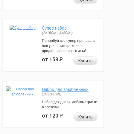
Супер набор
(2х160мг, 4х80мг)
Попробуй все супер препараты
для усиления эрекции и
продления полового акта!
от 158
Р
Купить
Набор для влюбленных
(10х100 мг)
Набор для двоих, добавь страсти
в постель!
от 120
Р
Купить