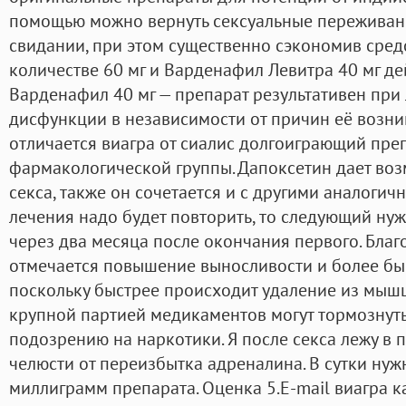
помощью можно вернуть сексуальные переживания
свидании, при этом существенно сэкономив средс
количестве 60 мг и Варденафил Левитра 40 мг д
Варденафил 40 мг — препарат результативен пр
дисфункции в независимости от причин её возник
отличается виагра от сиалис долгоиграющий преп
фармакологической группы. Дапоксетин дает воз
секса, также он сочетается и с другими аналогич
лечения надо будет повторить, то следующий нуж
через два месяца после окончания первого. Благ
отмечается повышение выносливости и более бы
поскольку быстрее происходит удаление из мышц
крупной партией медикаментов могут тормознуть
подозрению на наркотики. Я после секса лежу в п
челюсти от переизбытка адреналина. В сутки нуж
миллиграмм препарата. Оценка 5.E-mail виагра ка