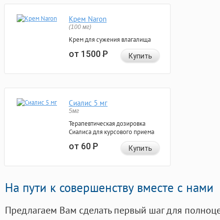
Крем Naron
(100 мг)
Крем для сужения влагалища
от 1500
Р
Купить
Сиалис 5 мг
5мг
Терапевтическая дозировка
Сиалиса для курсового приема
от 60
Р
Купить
На пути к совершенству вместе с нами
Предлагаем Вам сделать первый шаг для полноц