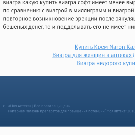
виагра какую купить виагра софт имеет менее в
по сравнению с виагрой в миллиграмм и виагро
повторное возникновение эрекции после эякуляци
бешеных денег, то и подделывать его не имеет ни
Купить Крем Naron Ка
Виагра для женщин в аптеках
Виагра недорого купи
«Моя Аптека» | Все права защищены
Интернет-магазин препаратов для повышения потенции “Моя аптека” 201