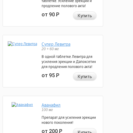
таблетке. Усиление эрекции и
продление полового акта!
от 90
Р
Купить
Супер Левитра
20 + 60 мг
В одной таблетке Левитра для
усиления эрекции и Дапоксетин
для продления полового акта!
от 95
Р
Купить
Аванафил
100 мг
Препарат для усиления эрекции
нового поколения!
от 200
Р
Купить