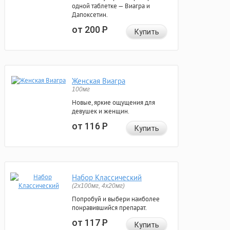
одной таблетке — Виагра и
Дапоксетин.
от 200
Р
Купить
Женская Виагра
100мг
Новые, яркие ощущения для
девушек и женщин.
от 116
Р
Купить
Набор Классический
(2x100мг, 4x20мг)
Попробуй и выбери наиболее
понравившийся препарат.
от 117
Р
Купить