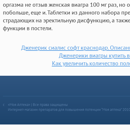
оргазма не отзыв женская виагра 100 мг раз, но о
побольше, еще и. Таблетки из данного набора пр
страдающих на эректильную дисфункцию, а также 
функции в постели.
Дженерик сиалис софт краснодар. Описани
Дженерики виагры купить в
Как увеличить количество пол
«Моя Аптека» | Все права защищены
Интернет-магазин препаратов для повышения потенции “Моя аптека” 201