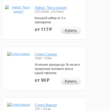
Набор "Три в одном"
(10x100мг, 20x20мг)
Большой набор из 3-х
препаратов.
от 117
Р
Купить
Супер Сиалис
20мг + 60мг
Усиление эрекции до 36 часов и
продление полового акта в
одной таблетке.
от 90
Р
Купить
Супер Виагра
100 + 60 мг