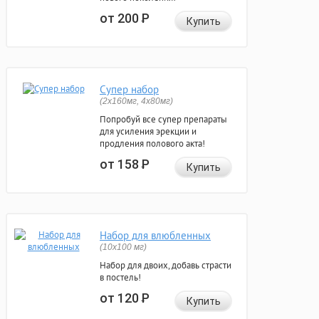
от 200
Р
Купить
Супер набор
(2х160мг, 4х80мг)
Попробуй все супер препараты
для усиления эрекции и
продления полового акта!
от 158
Р
Купить
Набор для влюбленных
(10х100 мг)
Набор для двоих, добавь страсти
в постель!
от 120
Р
Купить