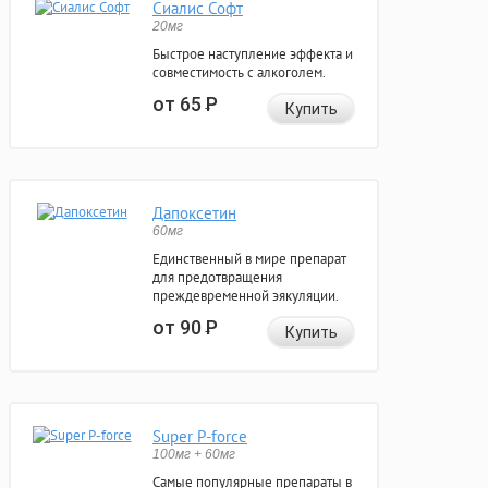
Сиалис Софт
20мг
Быстрое наступление эффекта и
совместимость с алкоголем.
от 65
Р
Купить
Дапоксетин
60мг
Единственный в мире препарат
для предотвращения
преждевременной эякуляции.
от 90
Р
Купить
Super P-force
100мг + 60мг
Самые популярные препараты в