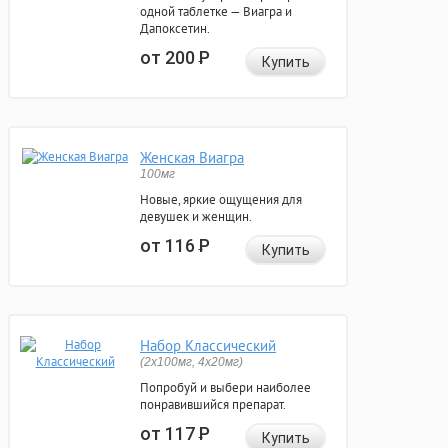
одной таблетке — Виагра и
Дапоксетин.
от 200
Р
Купить
Женская Виагра
100мг
Новые, яркие ощущения для
девушек и женщин.
от 116
Р
Купить
Набор Классический
(2x100мг, 4x20мг)
Попробуй и выбери наиболее
понравившийся препарат.
от 117
Р
Купить