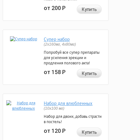
от 200
Р
Купить
Супер набор
(2х160мг, 4х80мг)
Попробуй все супер препараты
для усиления эрекции и
продления полового акта!
от 158
Р
Купить
Набор для влюбленных
(10х100 мг)
Набор для двоих, добавь страсти
в постель!
от 120
Р
Купить