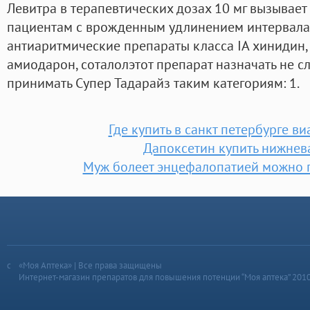
Левитра в терапевтических дозах 10 мг вызывает
пациентам с врожденным удлинением интервала 
антиаритмические препараты класса IА хинидин, 
амиодарон, соталолэтот препарат назначать не с
принимать Супер Тадарайз таким категориям: 1.
Где купить в санкт петербурге ви
Дапоксетин купить нижнев
Муж болеет энцефалопатией можно 
«Моя Аптека» | Все права защищены
Интернет-магазин препаратов для повышения потенции “Моя аптека” 201