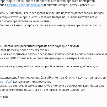
территории России торговым представителем по продаже препаратов
афила
,
Отзывы о серебряная лиса
и дистрибьютором других известных
циальным поставщиком препаратов и успешно подтверждается годами продаж
 которым трудно произнести название Виагра или Сиалис в аптеке вслух,
 любого препаратан на нашем сайте!
Москве и в Санкт-Петербурге, так же возможна доставка препаратов почтой
- постоянная дисконтная карта на последующие покупки
0%
овара на сумму более 5 тысяч рублей
 на мелкооптовые партии препарата с возможностью выписки товарного чек
личные АКЦИИ позволяющие покупать дженерики Левитры, Сиалиса и
мальные усилия, чтобы сделать приобретение препаратов удобным для
ыходных дней круглосуточно. Для VIP клиентов: Сиалис и другие препараты дл
aron Урай
доставляются круглосуточно
атежные системы Яндекс Деньги, Web Money и с банковских карт Master Card
юбое время можно обратиться
»
по многоканальным телефонам:
тный),