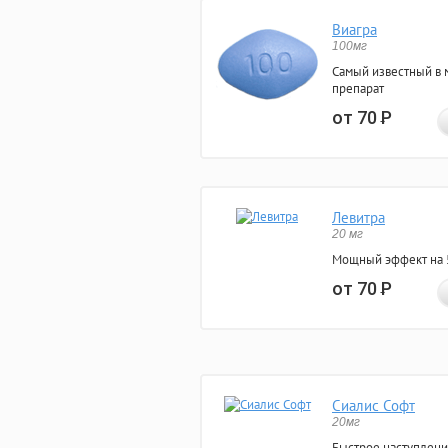
Виагра
100мг
Самый известный в 
препарат
от 70
Р
Левитра
20 мг
Мощный эффект на 5
от 70
Р
Сиалис Софт
20мг
Быстрое наступлени