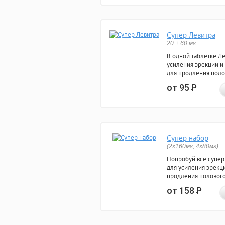
Супер Левитра
20 + 60 мг
В одной таблетке Л
усиления эрекции и
для продления поло
от 95
Р
Супер набор
(2х160мг, 4х80мг)
Попробуй все супер
для усиления эрекц
продления полового
от 158
Р