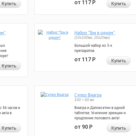
от 117
Р
Купить
Купить
ом"
Набор "Три в одном"
)
(10x100мг, 20x20мг)
ных
Большой набор из 3-х
ения
препаратов.
боре!
от 117
Р
Купить
Купить
Супер Виагра
100 + 60 мг
 36 часов и
Виагра и Дапоксетин в одной
 акта в
таблетке. Усиление эрекции и
продление полового акта!
от 90
Р
Купить
Купить