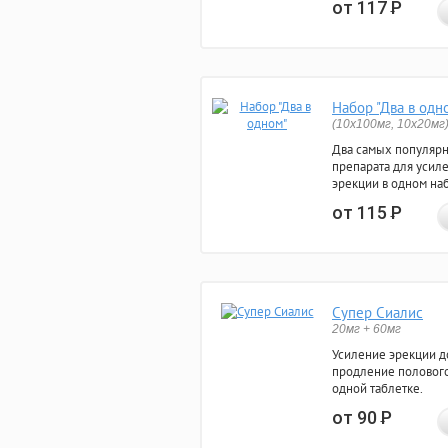
от 117
Р
Набор "Два в одн
(10x100мг, 10x20мг
Два самых популяр
препарата для усил
эрекции в одном на
от 115
Р
Супер Сиалис
20мг + 60мг
Усиление эрекции до
продление полового
одной таблетке.
от 90
Р