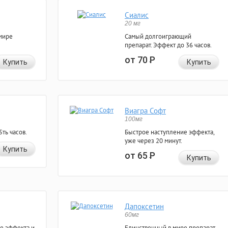
Сиалис
20 мг
мире
Самый долгоиграющий
препарат. Эффект до 36 часов.
от 70
Р
Купить
Купить
Виагра Софт
100мг
ть часов.
Быстрое наступление эффекта,
уже через 20 минут.
Купить
от 65
Р
Купить
Дапоксетин
60мг
е эффекта и
Единственный в мире препарат