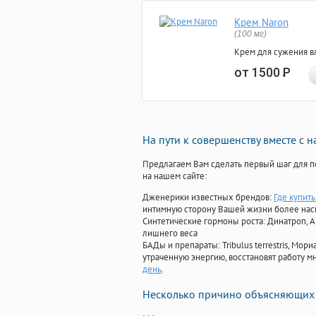
Крем Naron
(100 мг)
Крем для сужения в
от 1500
Р
На пути к совершенству вместе с 
Предлагаем Вам сделать первый шаг для п
на нашем сайте:
Дженерики известных брендов:
Где купить
интимную сторону Вашей жизни более на
Синтетические гормоны роста
: Динатроп, 
лишнего веса
БАДы и препараты:
Tribulus terrestris, М
утраченную энергию, восстановят работу мн
день
.
Несколько причино объясняющих 