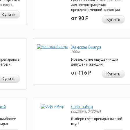
коголем.
для предотвращения
преждевременной эякуляции.
Купить
от 90
Р
Купить
Женская Виагра
100мг
препараты в
Новые, яркие ощущения для
агра и
девушек и женщин.
от 116
Р
Купить
Купить
кий
Софт набор
(3x100мг, 3x20мг)
 наиболее
Выбери софт-препарат на свой
арат.
вкус!