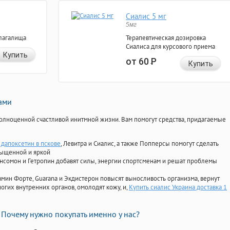
Сиалис 5 мг
5мг
лагалища
Терапевтическая дозировка
Сиалиса для курсового приема
Купить
от 60
Р
Купить
нами
олноценной счастливой инитмной жизни. Вам помогут средства, придагаемые
 дапоксетин в пскове
, Левитра и Сиалис, а также Попперсы помогут сделать
сыщенной и яркой
Ансомон и Гетропин добавят силы, энергии спортсменам и решат проблемы
ориамин Форте, Guarana и Экдистерон повысят выносливость организма, вернут
огих внутренних органов, омолодят кожу, и,
Купить сиалис Украина доставка 1
Почему нужно покупать именно у нас?