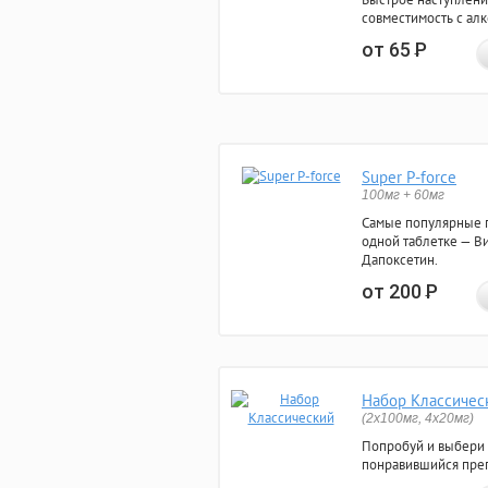
совместимость с ал
от 65
Р
Super P-force
100мг + 60мг
Самые популярные 
одной таблетке — Ви
Дапоксетин.
от 200
Р
Набор Классичес
(2x100мг, 4x20мг)
Попробуй и выбери
понравившийся преп