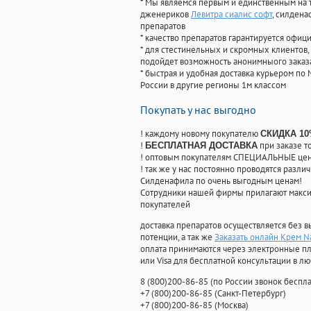
* Мы являемся первым и единственным на 
дженериков
Левитра сиалис софт
, силден
препаратов
* качество препаратов гарантируется офи
* для стестинельных и скромных клиентов,
подойдет возможность анонимныого заказа
* быстрая и удобная доставка курьером по 
России в другие регионы 1м классом
Покупать у нас выгодно
! каждому новому покупателю
СКИДКА 1
!
при заказе т
БЕСПЛАТНАЯ ДОСТАВКА
! оптовым покупателям СПЕЦИАЛЬНЫЕ цены
! так же у нас постоянно проводятся раз
Силденафила по очень выгодным ценам!
Cотрудники нашей фирмы прилагают макси
покупателей
доставка препаратов осуществляется без в
потенции, а так же
Заказать онлайн Крем N
оплата принимаются через электронные пл
или Visa для бесплатной консультации в л
8
(800
)200-86-85
(
по России звонок беспла
+7
(800
)200-86-85
(
Санкт-Петербург)
+7
(800
)200-86-85
(
Москва)