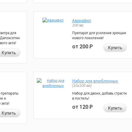
Аванафил
100 мг
евитра для
Препарат для усиления эрекции
 Дапоксетин
нового поколения!
вого акта!
от 200
Р
Купить
Купить
Набор для влюбленных
(10х100 мг)
 препараты
Набор для двоих, добавь страсти
ии и
в постель!
 акта!
от 120
Р
Купить
Купить