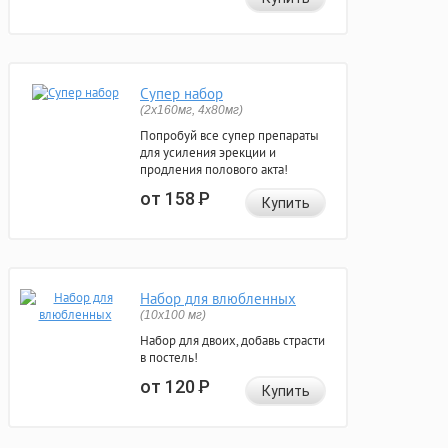
Супер набор
(2х160мг, 4х80мг)
Попробуй все супер препараты
для усиления эрекции и
продления полового акта!
от 158
Р
Купить
Набор для влюбленных
(10х100 мг)
Набор для двоих, добавь страсти
в постель!
от 120
Р
Купить