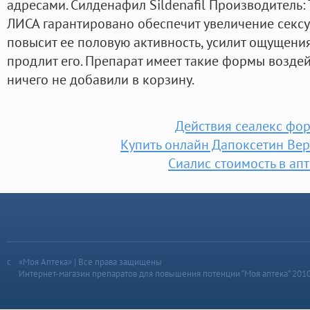
адресами. Силденафил Sildenafil Производитель:
ЛИСА гарантировано обеспечит увеличение секс
повысит ее половую активность, усилит ощущения
продлит его. Препарат имеет такие формы воздей
ничего не добавили в корзину.
Действия сеалекс фор
Купить онлайн Дапоксетин Ве
Сиалис стоимость в ап
«Моя Аптека» | Все права защищены
Интернет-магазин препаратов для повышения потенции “Моя аптека” 201