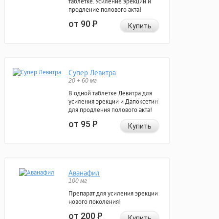
таблетке. Усиление эрекции и
продление полового акта!
от 90
Р
Купить
Супер Левитра
20 + 60 мг
В одной таблетке Левитра для
усиления эрекции и Дапоксетин
для продления полового акта!
от 95
Р
Купить
Аванафил
100 мг
Препарат для усиления эрекции
нового поколения!
от 200
Р
Купить