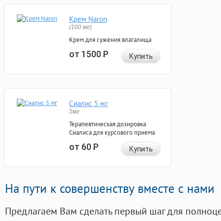
Крем Naron
(100 мг)
Крем для сужения влагалища
от 1500
Р
Купить
Сиалис 5 мг
5мг
Терапевтическая дозировка
Сиалиса для курсового приема
от 60
Р
Купить
На пути к совершенству вместе с нами
Предлагаем Вам сделать первый шаг для полноц