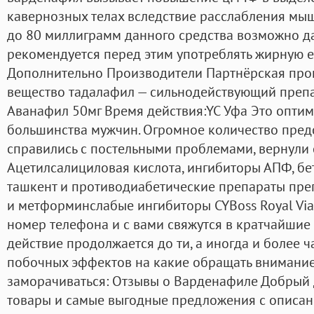
кавернозных телах вследствие расслабления мыш
до 80 миллиграмм данного средства возможно да
рекомендуется перед этим употреблять жирную ед
Дополнительно Производители Партнёрская прог
вещество тадалафил — сильнодействующий препар
Аванафил 50мг Время действия:YC Уфа Это оптим
большинства мужчин. Огромное количество предс
справились с постельными проблемами, вернули с
Ацетилсалициловая кислота, ингибиторы АПФ, бе
ташкент и противодиабетические препараты пр
и метформинслабые ингибиторы CYBoss Royal Viag
номер телефона и с вами свяжутся в кратчайшие 
действие продолжается до ти, а иногда и более ч
побочных эффектов на какие обращать внимание
заморачиваться: Отзывы о Варденафиле Добрый 
товары и самые выгодные предложения с описани