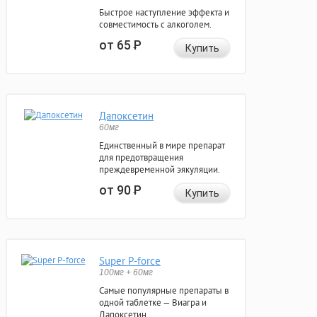
Быстрое наступление эффекта и
совместимость с алкоголем.
от 65
Р
Купить
Дапоксетин
60мг
Единственный в мире препарат
для предотвращения
преждевременной эякуляции.
от 90
Р
Купить
Super P-force
100мг + 60мг
Самые популярные препараты в
одной таблетке — Виагра и
Дапоксетин.