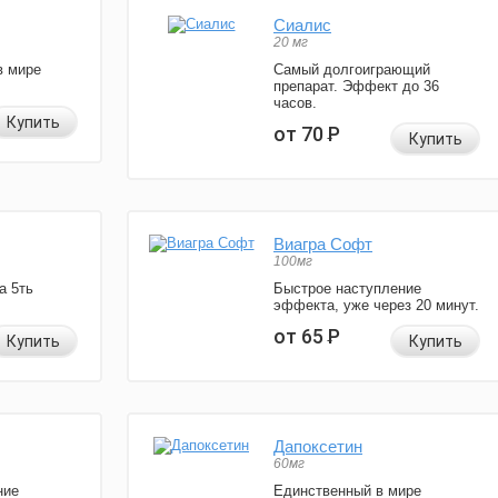
Сиалис
20 мг
в мире
Самый долгоиграющий
препарат. Эффект до 36
часов.
Купить
от 70
Р
Купить
Виагра Софт
100мг
а 5ть
Быстрое наступление
эффекта, уже через 20 минут.
от 65
Р
Купить
Купить
Дапоксетин
60мг
ние
Единственный в мире