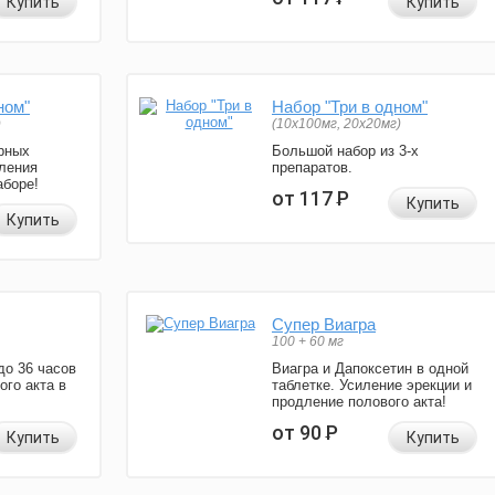
Купить
Купить
ном"
Набор "Три в одном"
)
(10x100мг, 20x20мг)
рных
Большой набор из 3-х
ления
препаратов.
аборе!
от 117
Р
Купить
Купить
Супер Виагра
100 + 60 мг
до 36 часов
Виагра и Дапоксетин в одной
ого акта в
таблетке. Усиление эрекции и
продление полового акта!
от 90
Р
Купить
Купить