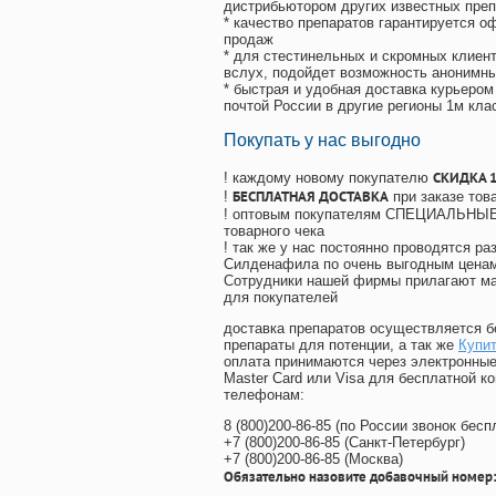
дистрибьютором других известных преп
* качество препаратов гарантируется 
продаж
* для стестинельных и скромных клиент
вслух, подойдет возможность анонимны
* быстрая и удобная доставка курьером
почтой России в другие регионы 1м кла
Покупать у нас выгодно
СКИДКА 
! каждому новому покупателю
БЕСПЛАТНАЯ ДОСТАВКА
!
при заказе тов
! оптовым покупателям СПЕЦИАЛЬНЫЕ 
товарного чека
! так же у нас постоянно проводятся 
Силденафила по очень выгодным ценам
Cотрудники нашей фирмы прилагают ма
для покупателей
доставка препаратов осуществляется б
препараты для потенции, а так же
Купит
оплата принимаются через электронные
Master Card или Visa для бесплатной 
телефонам:
8
(800
)200-86-85
(
по России звонок бесп
+7
(800
)200-86-85
(
Санкт-Петербург)
+7
(800
)200-86-85
(
Москва)
Обязательно назовите добавочный номер: