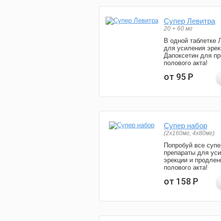
Супер Левитра
20 + 60 мг
В одной таблетке 
для усиления эрек
Дапоксетин для п
полового акта!
от 95
Р
Супер набор
(2х160мг, 4х80мг)
Попробуй все супе
препараты для ус
эрекции и продлен
полового акта!
от 158
Р