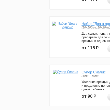
Набор "Два в од
(10x100мг, 10x20мг
Два самых популя
препарата для уси
эрекции в одном н
от 115
Р
Супер Сиалис
20мг + 60мг
Усиление эрекции 
и продление полов
одной таблетке.
от 90
Р