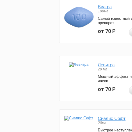
Виагра
100мг
Самый известный 
препарат
от 70
Р
Левитра
20 мг
Мощный эффект н
часов.
от 70
Р
Сиалис Софт
20мг
Быстрое наступле