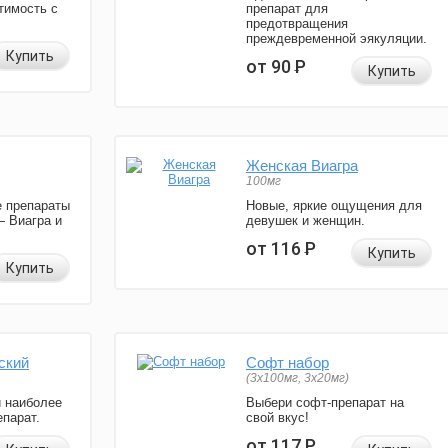
тимость с
препарат для
предотвращения
преждевременной эякуляции.
Купить
от 90
Р
Купить
Женская Виагра
100мг
 препараты
Новые, яркие ощущения для
— Виагра и
девушек и женщин.
от 116
Р
Купить
Купить
ский
Софт набор
(3x100мг, 3x20мг)
и наиболее
Выбери софт-препарат на
парат.
свой вкус!
от 117
Р