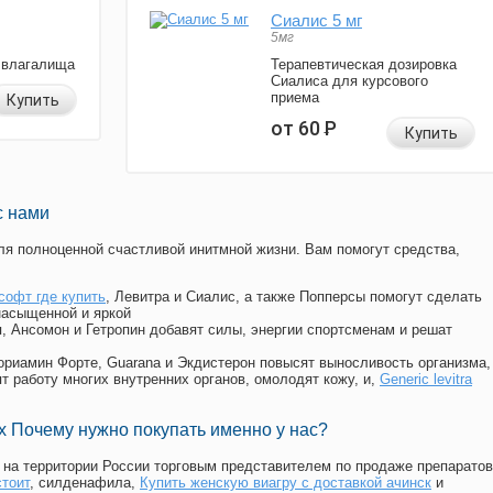
Сиалис 5 мг
5мг
 влагалища
Терапевтическая дозировка
Сиалиса для курсового
приема
Купить
от 60
Р
Купить
с нами
я полноценной счастливой инитмной жизни. Вам помогут средства,
софт где купить
, Левитра и Сиалис, а также Попперсы помогут сделать
насыщенной и яркой
п, Ансомон и Гетропин добавят силы, энергии спортсменам и решат
, Мориамин Форте, Guarana и Экдистерон повысят выносливость организма,
т работу многих внутренних органов, омолодят кожу, и,
Generic levitra
 Почему нужно покупать именно у нас?
на территории России торговым представителем по продаже препаратов
стоит
, силденафила
,
Купить женскую виагру с доставкой ачинск
и