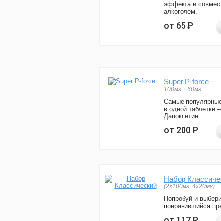
эффекта и совмес
алкоголем.
от 65
Р
Super P-force
100мг + 60мг
Самые популярные
в одной таблетке 
Дапоксетин.
от 200
Р
Набор Классиче
(2x100мг, 4x20мг)
Попробуй и выбер
понравившийся пре
от 117
Р