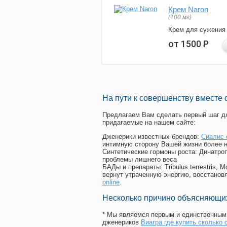
Крем Naron
(100 мг)
Крем для сужения
от 1500
Р
На пути к совершенству вместе 
Предлагаем Вам сделать первый шаг дл
придагаемые на нашем сайте:
Дженерики известных брендов:
Сиалис 
интимную сторону Вашей жизни более 
Синтетические гормоны роста
: Динатро
проблемы лишнего веса
БАДы и препараты:
Tribulus terrestris
вернут утраченную энергию, восстановя
online
.
Несколько причино объясняющих
* Мы являемся первым и единственным 
дженериков
Виагра где купить сколько 