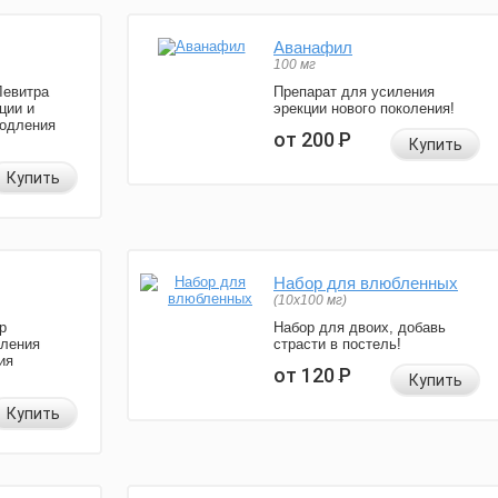
Аванафил
100 мг
Левитра
Препарат для усиления
ции и
эрекции нового поколения!
родления
от 200
Р
Купить
Купить
Набор для влюбленных
(10х100 мг)
р
Набор для двоих, добавь
иления
страсти в постель!
ия
от 120
Р
Купить
Купить