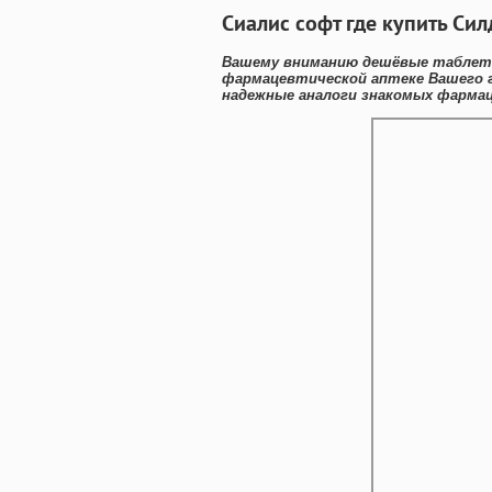
Сиалис софт где купить Си
Вашему вниманию дешёвые таблетк
фармацевтической аптеке Вашего г
надежные аналоги знакомых фармац