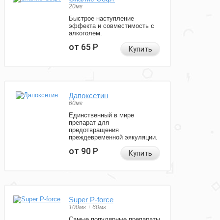
20мг
Быстрое наступление
эффекта и совместимость с
алкоголем.
от 65
Р
Купить
Дапоксетин
60мг
Единственный в мире
препарат для
предотвращения
преждевременной эякуляции.
от 90
Р
Купить
Super P-force
100мг + 60мг
Самые популярные препараты