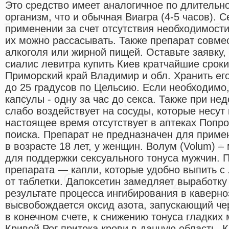
Это средство имеет аналогичное по длительн
организм, что и обычная Виагра (4-5 часов). C
применении за счет отсутствия необходимости
их можно рассасывать. Также препарат совме
алкоголя или жирной пищей. Оставьте заявку,
сиалис левитра купить Киев кратчайшие сроки
Приморский край Владимир и обл. Хранить его
до 25 градусов по Цельсию. Если необходимо,
капсулы - одну за час до секса. Также при не
слабо воздействует на сосуды, которые несут 
настоящее время отсутствует в аптеках Попр
поиска. Препарат не предназначен для примен
в возрасте 18 лет, у женщин. Волум (Volum) 
для поддержки сексуального тонуса мужчин. 
препарата — капли, которые удобно выпить с
от таблетки. Дапоксетин замедляет выработку
результате процесса ингибирования в каверно
высвобождается оксид азота, запускающий че
в конечном счете, к снижению тонуса гладких
Кривой Рог притока крови в данную область. 