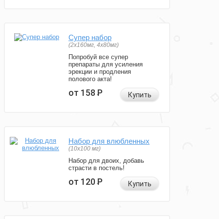
Супер набор
(2х160мг, 4х80мг)
Попробуй все супер
препараты для усиления
эрекции и продления
полового акта!
от 158
Р
Купить
Набор для влюбленных
(10х100 мг)
Набор для двоих, добавь
страсти в постель!
от 120
Р
Купить