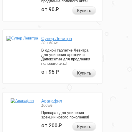
продление полового акта!
от 90
Р
Купить
Супер Левитра
20 + 60 мг
В одной таблетке Левитра
для усиления эрекции и
Дапоксетин для продления
полового акта!
от 95
Р
Купить
Аванафил
100 мг
Препарат для усиления
эрекции нового поколения!
от 200
Р
Купить