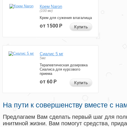
Крем Naron
(100 мг)
Крем для сужения влагалища
от 1500
Р
Купить
Сиалис 5 мг
5мг
Терапевтическая дозировка
Сиалиса для курсового
приема
от 60
Р
Купить
На пути к совершенству вместе с на
Предлагаем Вам сделать первый шаг для пол
инитмной жизни. Вам помогут средства, прид