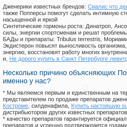
Дженерики известных брендов:
Сиалис что де
также Попперсы помогут сделать интимную с
насыщенной и яркой
Синтетические гормоны роста
: Динатроп, Анс
силы, энергии спортсменам и решат проблем
БАДы и препараты:
Tribulus terrestris, Мориа
Экдистерон повысят выносливость организма,
энергию, восстановят работу многих внутренн
и,
Не дорого купить в Санкт Петербурге левит
Несколько причино объясняющих По
именно у нас?
* Мы являемся первым и единственным на те
представителем по продаже препаратов дже
Костроме
, силденафила
,
Купить настоящую su
дистрибьютором других известных препарато
* качество препаратов гарантируется офици
препаратов и успешно подтверждается годам