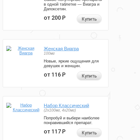
в одной таблетке — Виагра и
Дапоксетин.
от 200
Р
Купить
Женская Виагра
100мг
Новые, яркие ощущения для
девушек и женщин.
от 116
Р
Купить
Набор Классический
(2x100мг, 4x20мг)
Попробуй и выбери наиболее
понравившийся препарат.
от 117
Р
Купить