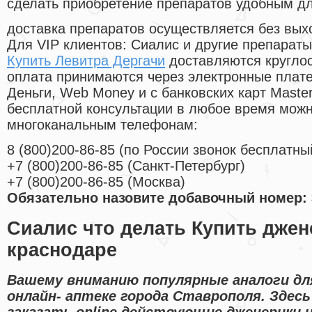
сделать приобретение препаратов удобным д
доставка препаратов осуществляется без вых
Для VIP клиентов: Сиалис и другие препараты
Купить Левитра Дергачи
доставляются кругло
оплата принимаются через электронные плат
Деньги, Web Money и с банковских карт Master
бесплатной консультации в любое время мож
многоканальным телефонам:
8
(800
)200-86-85
(
по России звонок бесплатны
+7
(800
)200-86-85
(
Санкт-Петербург)
+7
(800
)200-86-85
(
Москва)
Обязательно назовите добавочный номер: 
Сиалис что делать Купить джен
краснодаре
Вашему вниманию популярные аналоги для
онлайн- аптеке города Ставрополя. Здес
заказать online действующие дженерики