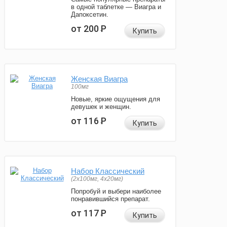
в одной таблетке — Виагра и
Дапоксетин.
от 200
Р
Купить
Женская Виагра
100мг
Новые, яркие ощущения для
девушек и женщин.
от 116
Р
Купить
Набор Классический
(2x100мг, 4x20мг)
Попробуй и выбери наиболее
понравившийся препарат.
от 117
Р
Купить