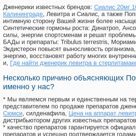
Дженерики известных брендов:
Сиалис 20мг 1
Калининграде
, Левитра и Сиалис, а также По
интимную сторону Вашей жизни более насыще
Синтетические гормоны роста
: Динатроп, Анс
силы, энергии спортсменам и решат проблем
БАДы и препараты:
Tribulus terrestris, Мориа
Экдистерон повысят выносливость организма,
энергию, восстановят работу многих внутренн
и,
Где найти дженерик левитра в стерлитамак
Несколько причино объясняющих По
именно у нас?
* Мы являемся первым и единственным на те
представителем по продаже препаратов дже
Сюмси
, силденафила
,
Цена на аппарат левит
дистрибьютором других известных препарато
* качество препаратов гарантируется офици
препаратов и успешно подтверждается годам