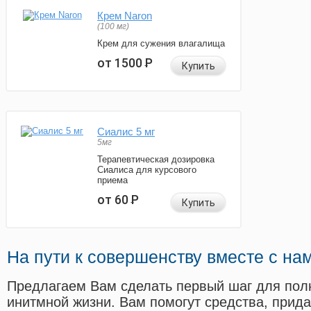
Крем Naron
(100 мг)
Крем для сужения влагалища
от 1500
Р
Купить
Сиалис 5 мг
5мг
Терапевтическая дозировка
Сиалиса для курсового
приема
от 60
Р
Купить
На пути к совершенству вместе с на
Предлагаем Вам сделать первый шаг для пол
инитмной жизни. Вам помогут средства, прид