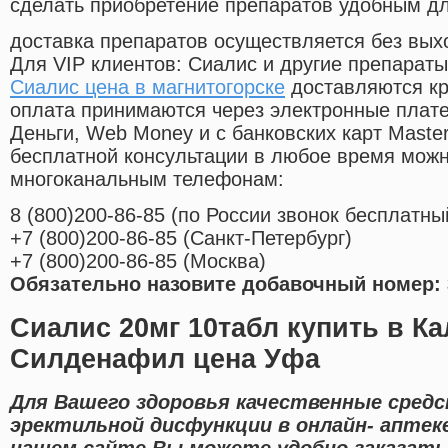
сделать приобретение препаратов удобным д
доставка препаратов осуществляется без вых
Для VIP клиентов: Сиалис и другие препараты
Сиалис цена в магнитогорске
доставляются кр
оплата принимаются через электронные плат
Деньги, Web Money и с банковских карт Master
бесплатной консультации в любое время мож
многоканальным телефонам:
8
(800
)200-86-85
(
по России звонок бесплатны
+7
(800
)200-86-85
(
Санкт-Петербург)
+7
(800
)200-86-85
(
Москва)
Обязательно назовите добавочный номер: 
Сиалис 20мг 10табл купить в К
Силденафил цена Уфа
Для Вашего здоровья качественные средс
эректильной дисфункции в онлайн- аптек
нашем сайте Вы можете удобно заказать