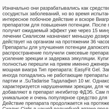
Изначально они разрабатывались как средств
сосудистых заболеваний, но во время испыта
интересное побочное действие и вскоре Виаг
препаратом для повышения потенции. После 
получит ожидаемый эффект уже через 15 мин
лечении Сиалисом назначают меньшую дозиро
действует на организм на протяжении 36 часов
Препараты для улучшения потенции дапоксет
распространение получили смесевые препар
усиление эрекции и задержка эякуляции. Купи
полностью перешли на прием именно дженери
мощная виагра Тип препарата: EasyFit Gel. З
иногда попадались не работающие препараты 
партии и .SuTadarise Тадалафил 10 мг. Однак
характеризуется нарушениями эрекции, для ч
добавляют в препарат ингибитор ФДЭ5. Сам п
уникальное и очень популярное средство для 
Действие препарата продолжается на протяже
Сиалис Cialis в нашей волшебной аптеке про