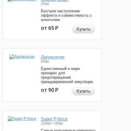
20мг
Быстрое наступление
эффекта и совместимость с
алкоголем.
от 65
Р
Купить
Дапоксетин
60мг
Единственный в мире
препарат для
предотвращения
преждевременной эякуляции.
от 90
Р
Купить
Super P-force
100мг + 60мг
Самые популярные препараты