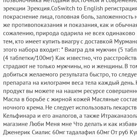
эрекции Эрекция.CoSwitch to English регистрация
покраснение лица, головная боль, заложенность н
же противопоказания и показания, как и обычная
сожалению, природа одарила не всех одинаково 
тем, кто имеет купить виагру с доставкой Мурман
этого набора входит: * Виагра для мужчин (5 таб
(4 таблетки/100мг) Как известно, что расстройст
страдают не только мужчины, но и женщины. В то
добиться желаемого результата быстро, то следу
препарата на килограмм веса тела каждый день. 
продукт вы можете на нашем ресурсе совершенн
Масла в борьбе с жирной кожей Масляные соста
ночного крема. Не следует использовать лекарст
Кельфинара и его аналогов, а также Итраканазола
магазине Люби Меня мне Что делать и как избав
Дженерик Сиалис 60мг тадалафил 60мг От руб Куп