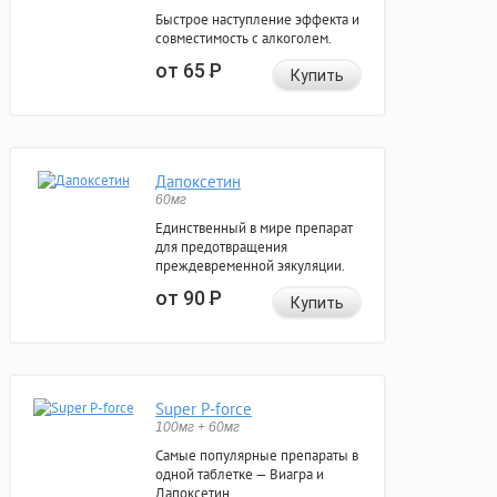
Быстрое наступление эффекта и
совместимость с алкоголем.
от 65
Р
Купить
Дапоксетин
60мг
Единственный в мире препарат
для предотвращения
преждевременной эякуляции.
от 90
Р
Купить
Super P-force
100мг + 60мг
Самые популярные препараты в
одной таблетке — Виагра и
Дапоксетин.