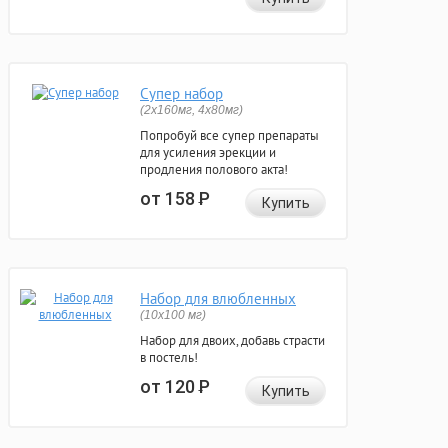
Супер набор
(2х160мг, 4х80мг)
Попробуй все супер препараты
для усиления эрекции и
продления полового акта!
от 158
Р
Купить
Набор для влюбленных
(10х100 мг)
Набор для двоих, добавь страсти
в постель!
от 120
Р
Купить