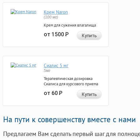
Крем Naron
(100 мг)
Крем для сужения влагалища
от 1500
Р
Купить
Сиалис 5 мг
5мг
Терапевтическая дозировка
Сиалиса для курсового приема
от 60
Р
Купить
На пути к совершенству вместе с нами
Предлагаем Вам сделать первый шаг для полноц