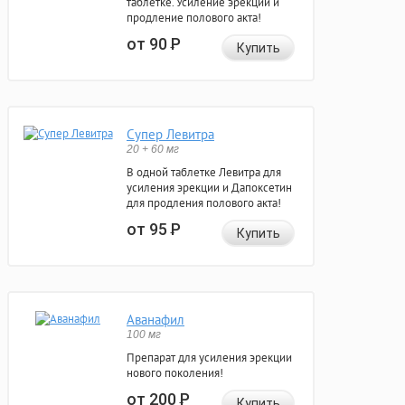
таблетке. Усиление эрекции и
продление полового акта!
от 90
Р
Купить
Супер Левитра
20 + 60 мг
В одной таблетке Левитра для
усиления эрекции и Дапоксетин
для продления полового акта!
от 95
Р
Купить
Аванафил
100 мг
Препарат для усиления эрекции
нового поколения!
от 200
Р
Купить