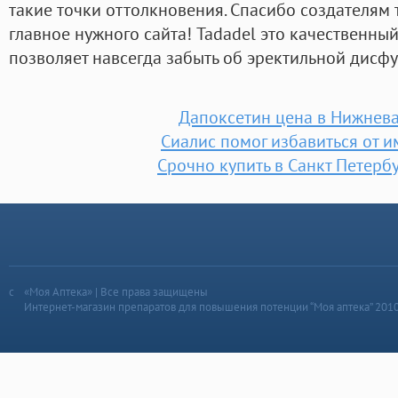
такие точки оттолкновения. Спасибо создателям 
главное нужного сайта! Tadadel это качественны
позволяет навсегда забыть об эректильной дисф
Дапоксетин цена в Нижнев
Сиалис помог избавиться от 
Срочно купить в Санкт Петерб
«Моя Аптека» | Все права защищены
Интернет-магазин препаратов для повышения потенции “Моя аптека” 201