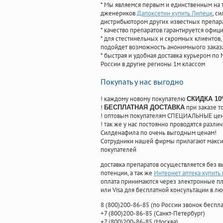
* Мы являемся первым и единственным на 
дженериков
Дапоксетин купить Липецк
, с
дистрибьютором других известных препар
* качество препаратов гарантируется офи
* для стестинельных и скромных клиентов,
подойдет возможность анонимныого заказа
* быстрая и удобная доставка курьером по 
России в другие регионы 1м классом
Покупать у нас выгодно
! каждому новому покупателю
СКИДКА 1
!
при заказе т
БЕСПЛАТНАЯ ДОСТАВКА
! оптовым покупателям СПЕЦИАЛЬНЫЕ цены
! так же у нас постоянно проводятся раз
Силденафила по очень выгодным ценам!
Cотрудники нашей фирмы прилагают макси
покупателей
доставка препаратов осуществляется без в
потенции, а так же
Интернет аптека купить 
оплата принимаются через электронные пл
или Visa для бесплатной консультации в л
8
(800
)200-86-85
(
по России звонок беспла
+7
(800
)200-86-85
(
Санкт-Петербург)
+7
(800
)200-86-85
(
Москва)