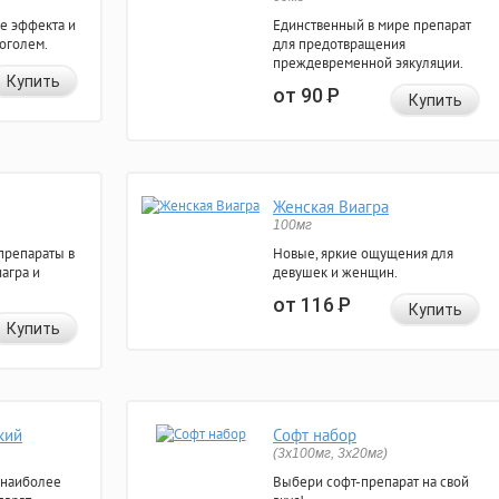
е эффекта и
Единственный в мире препарат
коголем.
для предотвращения
преждевременной эякуляции.
Купить
от 90
Р
Купить
Женская Виагра
100мг
препараты в
Новые, яркие ощущения для
агра и
девушек и женщин.
от 116
Р
Купить
Купить
кий
Софт набор
(3x100мг, 3x20мг)
 наиболее
Выбери софт-препарат на свой