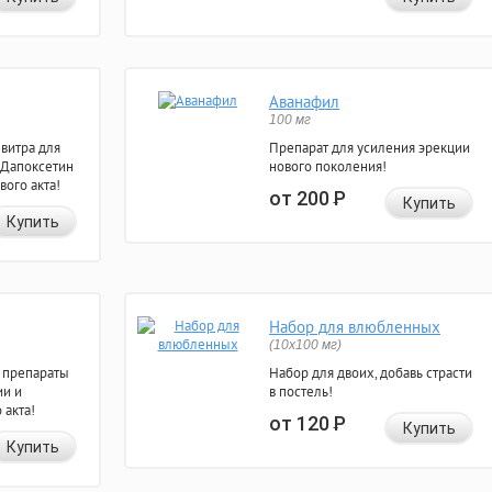
Аванафил
100 мг
евитра для
Препарат для усиления эрекции
 Дапоксетин
нового поколения!
вого акта!
от 200
Р
Купить
Купить
Набор для влюбленных
(10х100 мг)
 препараты
Набор для двоих, добавь страсти
ии и
в постель!
 акта!
от 120
Р
Купить
Купить