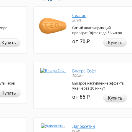
Сиалис
20 мг
мире
Самый долгоиграющий
препарат. Эффект до 36 часов.
от 70
Р
Купить
Купить
Виагра Софт
100мг
ть часов.
Быстрое наступление эффекта,
уже через 20 минут.
Купить
от 65
Р
Купить
Дапоксетин
60мг