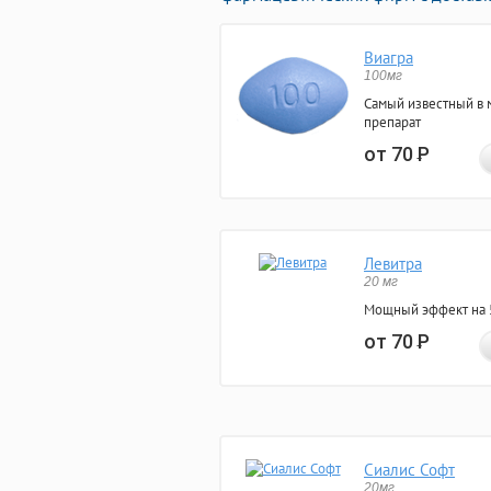
Виагра
100мг
Самый известный в 
препарат
от 70
Р
Левитра
20 мг
Мощный эффект на 5
от 70
Р
Сиалис Софт
20мг