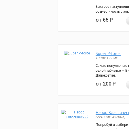
Быстрое наступлени
совместимость с ал
от 65
Р
Super P-force
100мг + 60мг
Самые популярные 
одной таблетке — Ви
Дапоксетин.
от 200
Р
Набор Классичес
(2x100мг, 4x20мг)
Попробуй и выбери