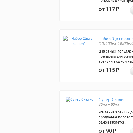
понравившийся преп
от 117
Р
Набор "Два в одн
(10x100мг, 10x20мг
Два самых популяр
препарата для усил
эрекции в одном на
от 115
Р
Супер Сиалис
20мг + 60мг
Усиление эрекции до
продление полового
одной таблетке.
от 90
Р