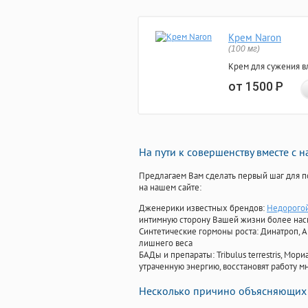
Крем Naron
(100 мг)
Крем для сужения в
от 1500
Р
На пути к совершенству вместе с 
Предлагаем Вам сделать первый шаг для п
на нашем сайте:
Дженерики известных брендов:
Недорогой
интимную сторону Вашей жизни более на
Синтетические гормоны роста
: Динатроп, 
лишнего веса
БАДы и препараты:
Tribulus terrestris, М
утраченную энергию, восстановят работу мн
Несколько причино объясняющих 