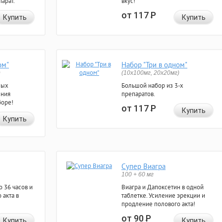
арат.
вкус!
от 117
Р
Купить
Купить
ом"
Набор "Три в одном"
)
(10x100мг, 20x20мг)
ных
Большой набор из 3-х
ения
препаратов.
боре!
от 117
Р
Купить
Купить
Супер Виагра
100 + 60 мг
 36 часов и
Виагра и Дапоксетин в одной
 акта в
таблетке. Усиление эрекции и
продление полового акта!
от 90
Р
Купить
Купить