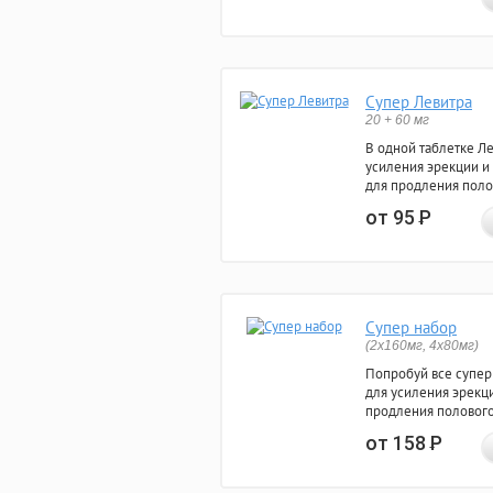
Супер Левитра
20 + 60 мг
В одной таблетке Л
усиления эрекции и
для продления поло
от 95
Р
Супер набор
(2х160мг, 4х80мг)
Попробуй все супер
для усиления эрекц
продления полового
от 158
Р