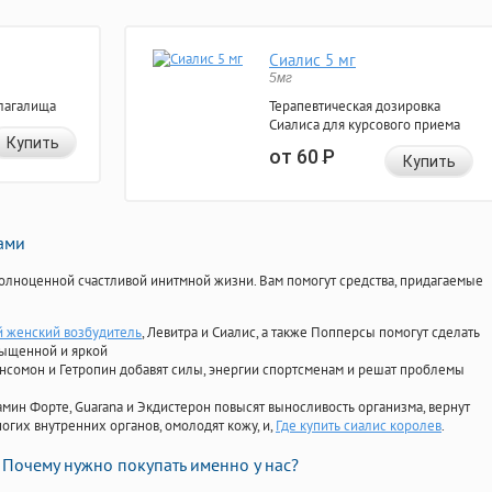
Сиалис 5 мг
5мг
лагалища
Терапевтическая дозировка
Сиалиса для курсового приема
Купить
от 60
Р
Купить
нами
олноценной счастливой инитмной жизни. Вам помогут средства, придагаемые
 женский возбудитель
, Левитра и Сиалис, а также Попперсы помогут сделать
сыщенной и яркой
Ансомон и Гетропин добавят силы, энергии спортсменам и решат проблемы
ориамин Форте, Guarana и Экдистерон повысят выносливость организма, вернут
огих внутренних органов, омолодят кожу, и,
Где купить сиалис королев
.
Почему нужно покупать именно у нас?