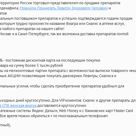
территории России торговым представителем по продаже препаратов
илденафила
,
Можноли Принимать Левитру Здоровому Человеку
и
атов
циальным поставщиком препаратов и успешно подтверждается годами продаж
 которым трудно произнести название Виагра или Сиалис в аптеке вслух,
 любого препаратан на нашем сайте!
Москве и в Санкт-Петербурге, так же возможна доставка препаратов почтой
- постоянная дисконтная карта на последующие покупки
0%
овара на сумму более 5 тысяч рублей
 на мелкооптовые партии препарата с возможностью выписки товарного чек
личные АКЦИИ позволяющие покупать дженерики Левитры, Сиалиса и
мальные усилия, чтобы сделать приобретение препаратов удобным для
ыходных дней круглосуточно. Для VIP клиентов: Сиалис и другие препараты дл
в СПб женская виагра
доставляются круглосуточно
атежные системы Яндекс Деньги, Web Money и с банковских карт Master Card
юбое время можно обратиться
»
по многоканальным телефонам:
тный),