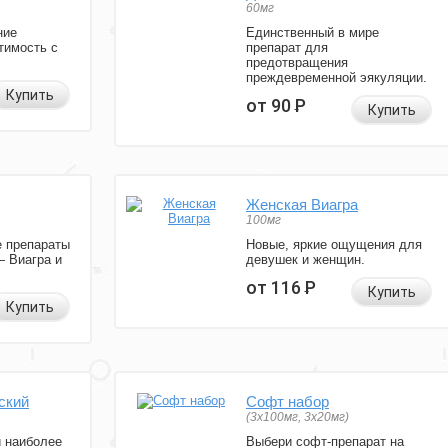
60мг
ние
Единственный в мире
тимость с
препарат для
предотвращения
преждевременной эякуляции.
Купить
от 90
Р
Купить
Женская Виагра
100мг
 препараты
Новые, яркие ощущения для
— Виагра и
девушек и женщин.
от 116
Р
Купить
Купить
ский
Софт набор
(3x100мг, 3x20мг)
и наиболее
Выбери софт-препарат на