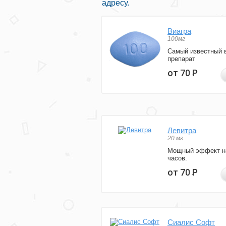
адресу.
Виагра
100мг
Самый известный 
препарат
от 70
Р
Левитра
20 мг
Мощный эффект н
часов.
от 70
Р
Сиалис Софт