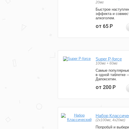
20мг
Быстрое наступле
эффекта и совмес
алкоголем.
от 65
Р
Super P-force
100мг + 60мг
Самые популярные
в одной таблетке 
Дапоксетин.
от 200
Р
Набор Классиче
(2x100мг, 4x20мг)
Попробуй и выбер