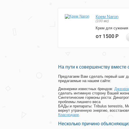
Крем Naron
(100 мг)
Крем для сужения
от 1500
Р
На пути к совершенству вместе 
Предлагаем Вам сделать первый шаг дл
придагаемые на нашем сайте:
Дженерики известных брендов:
Дженери
сделать интимную сторону Вашей жизн
Синтетические гормоны роста
: Динатро
проблемы лишнего веса
БАДы и препараты:
Tribulus terrestris
вернут утраченную энергию, восстановя
Краснодаре
.
Несколько причино объясняющих