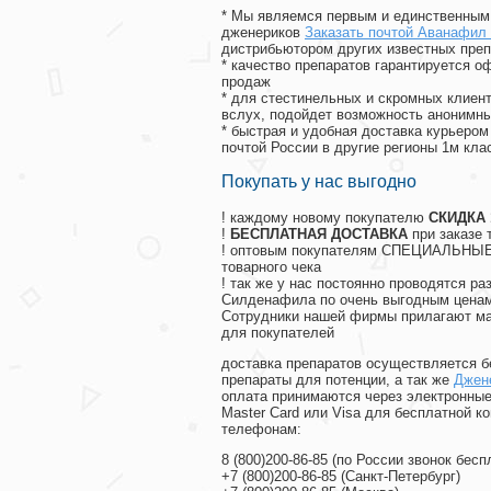
* Мы являемся первым и единственным 
дженериков
Заказать почтой Аванафил
дистрибьютором других известных преп
* качество препаратов гарантируется 
продаж
* для стестинельных и скромных клиент
вслух, подойдет возможность анонимны
* быстрая и удобная доставка курьером
почтой России в другие регионы 1м кла
Покупать у нас выгодно
! каждому новому покупателю
СКИДКА
!
БЕСПЛАТНАЯ ДОСТАВКА
при заказе 
! оптовым покупателям СПЕЦИАЛЬНЫЕ 
товарного чека
! так же у нас постоянно проводятся 
Силденафила по очень выгодным ценам
Cотрудники нашей фирмы прилагают ма
для покупателей
доставка препаратов осуществляется б
препараты для потенции, а так же
Джен
оплата принимаются через электронные
Master Card или Visa для бесплатной 
телефонам:
8
(800
)200-86-85
(
по России звонок бесп
+7
(800
)200-86-85
(
Санкт-Петербург)