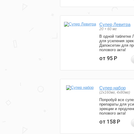
Супер Левитра
20 + 60 мг
В одной таблетке 
для усиления эрек
Дапоксетин для п
полового акта!
от 95
Р
Супер набор
(2х160мг, 4х80мг)
Попробуй все супе
препараты для ус
эрекции и продлен
полового акта!
от 158
Р