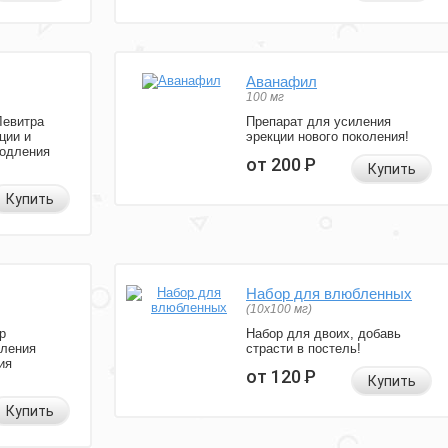
Аванафил
100 мг
Левитра
Препарат для усиления
ции и
эрекции нового поколения!
родления
от 200
Р
Купить
Купить
Набор для влюбленных
(10х100 мг)
р
Набор для двоих, добавь
иления
страсти в постель!
ия
от 120
Р
Купить
Купить