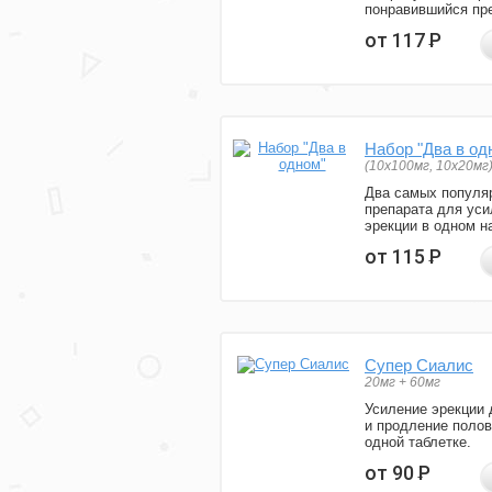
понравившийся пре
от 117
Р
Набор "Два в од
(10x100мг, 10x20мг
Два самых популя
препарата для уси
эрекции в одном н
от 115
Р
Супер Сиалис
20мг + 60мг
Усиление эрекции 
и продление полов
одной таблетке.
от 90
Р