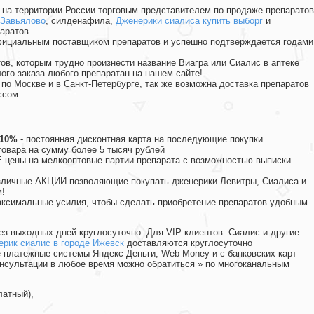
на территории России торговым представителем по продаже препаратов
 Завьялово
, силденафила
,
Дженерики сиалиса купить выборг
и
аратов
официальным поставщиком препаратов и успешно подтверждается годами
ов, которым трудно произнести название Виагра или Сиалис в аптеке
ого заказа любого препаратан на нашем сайте!
 по Москве и в Санкт-Петербурге, так же возможна доставка препаратов
ссом
 10%
- постоянная дисконтная карта на последующие покупки
товара на сумму более 5 тысяч рублей
цены на мелкооптовые партии препарата с возможностью выписки
различные АКЦИИ позволяющие покупать дженерики Левитры, Сиалиса и
!
ксимальные усилия, чтобы сделать приобретение препаратов удобным
ез выходных дней круглосуточно. Для VIP клиентов: Сиалис и другие
ерик сиалис в городе Ижевск
доставляются круглосуточно
 платежные системы Яндекс Деньги, Web Money и с банковских карт
консультации в любое время можно обратиться
»
по многоканальным
латный),