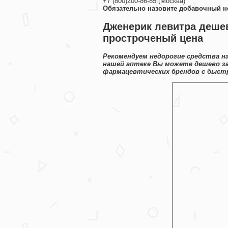
+7
(800
)200-86-85
(
Москва)
Обязательно назовите добавочный н
Дженерик левитра дешев
простроченый цена
Рекомендуем недорогие средства н
нашей аптеке Вы можете дешево за
фармацевтических брендов с быст