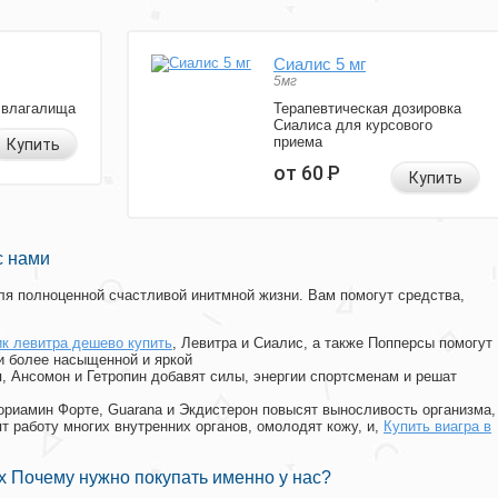
Сиалис 5 мг
5мг
 влагалища
Терапевтическая дозировка
Сиалиса для курсового
приема
Купить
от 60
Р
Купить
с нами
я полноценной счастливой инитмной жизни. Вам помогут средства,
к левитра дешево купить
, Левитра и Сиалис, а также Попперсы помогут
и более насыщенной и яркой
п, Ансомон и Гетропин добавят силы, энергии спортсменам и решат
, Мориамин Форте, Guarana и Экдистерон повысят выносливость организма,
т работу многих внутренних органов, омолодят кожу, и,
Купить виагра в
 Почему нужно покупать именно у нас?