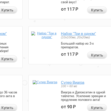
парат.
свой вкус!
от 117
Р
Купить
Купить
ном"
Набор "Три в одном"
)
(10x100мг, 20x20мг)
рных
Большой набор из 3-х
ления
препаратов.
аборе!
от 117
Р
Купить
Купить
Супер Виагра
100 + 60 мг
до 36 часов
Виагра и Дапоксетин в одной
ого акта в
таблетке. Усиление эрекции и
продление полового акта!
от 90
Р
Купить
Купить