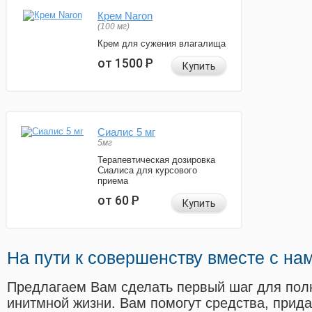
Крем Naron
(100 мг)
Крем для сужения влагалища
от 1500
Р
Купить
Сиалис 5 мг
5мг
Терапевтическая дозировка
Сиалиса для курсового
приема
от 60
Р
Купить
На пути к совершенству вместе с на
Предлагаем Вам сделать первый шаг для пол
инитмной жизни. Вам помогут средства, прид