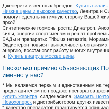
Дженерики известных брендов:
Купить сиалис
Низкие цены и высокое качество
, Левитра и С
помогут сделать интимную сторону Вашей жи
яркой
Синтетические гормоны роста
: Динатроп, Анс
силы, энергии спортсменам и решат проблем
БАДы и препараты:
Tribulus terrestris, Мориа
Экдистерон повысят выносливость организма,
энергию, восстановят работу многих внутренн
и,
Купить виагру в москве цены
.
Несколько причино объясняющих По
именно у нас?
* Мы являемся первым и единственным на те
представителем по продаже препаратов дже
купить жевитра
, силденафила
,
Заказать Почт
Новохоперск
и дистрибьютором других извест
* качество препаратов гарантируется офици