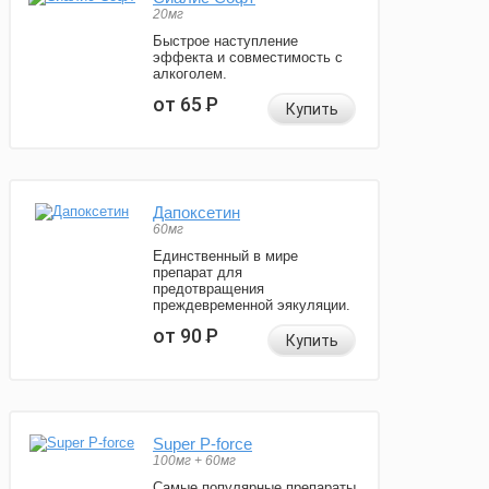
20мг
Быстрое наступление
эффекта и совместимость с
алкоголем.
от 65
Р
Купить
Дапоксетин
60мг
Единственный в мире
препарат для
предотвращения
преждевременной эякуляции.
от 90
Р
Купить
Super P-force
100мг + 60мг
Самые популярные препараты