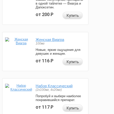
в одной таблетке — Виагра и
Дапоксетин.
от 200
Р
Купить
Женская Виагра
100мг
Новые, яркие ощущения для
девушек и женщин.
от 116
Р
Купить
Набор Классический
(2x100мг, 4x20мг)
Попробуй и выбери наиболее
понравившийся препарат.
от 117
Р
Купить