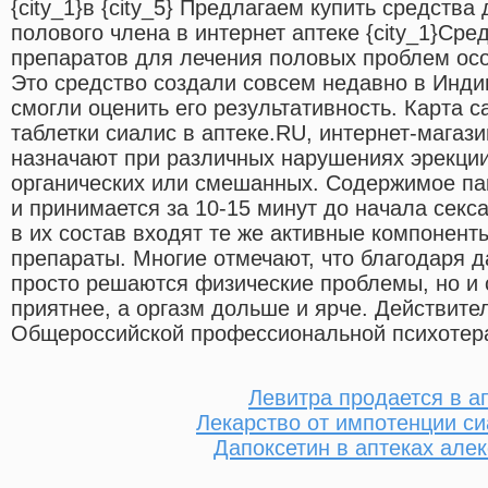
{city_1}в {city_5} Предлагаем купить средств
полового члена в интернет аптеке {city_1}Сре
препаратов для лечения половых проблем осо
Это средство создали совсем недавно в Инди
смогли оценить его результативность. Карта с
таблетки сиалис в аптеке.RU, интернет-магаз
назначают при различных нарушениях эрекции
органических или смешанных. Содержимое пак
и принимается за 10-15 минут до начала секса.
в их состав входят те же активные компоненты
препараты. Многие отмечают, что благодаря 
просто решаются физические проблемы, но и 
приятнее, а оргазм дольше и ярче. Действите
Общероссийской профессиональной психотера
Левитра продается в а
Лекарство от импотенции си
Дапоксетин в аптеках але