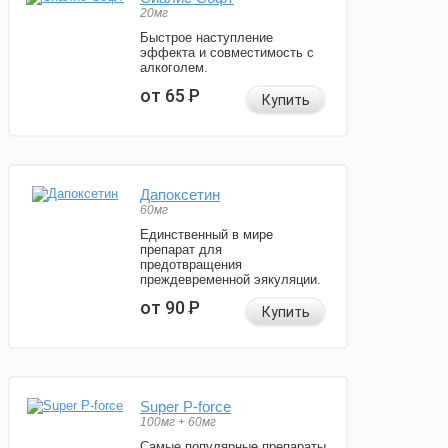
20мг
Быстрое наступление
эффекта и совместимость с
алкоголем.
от 65
Р
Купить
Дапоксетин
60мг
Единственный в мире
препарат для
предотвращения
преждевременной эякуляции.
от 90
Р
Купить
Super P-force
100мг + 60мг
Самые популярные препараты