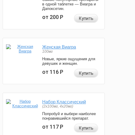
в одной таблетке — Виагра и
Дапоксетин.
от 200
Р
Купить
Женская Виагра
100мг
Новые, яркие ощущения для
девушек и женщин.
от 116
Р
Купить
Набор Классический
(2x100мг, 4x20мг)
Попробуй и выбери наиболее
понравившийся препарат.
от 117
Р
Купить