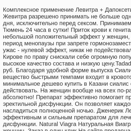
Комплексное применение Левитра + Дапоксет
Жевитра разрешено принимать не больше одн
дня, исключительно перед сексом. Принимаем
Тюмень 24 часа в сутки! Приток крови к гени
небольшой положительный эффект у женщин,
период менопаузы при запрете гормонозамест
ужас - нулевой эффект, никак не подействова
Кирове по праву снискали себе огромную поп
высокое качество состава и низкую цену.Tada
руб. Благодаря удобной форме выпуска Сиали
вещество быстрыми темпами входит в кровото
минимальное дешево купить в Казани сиалис
действовать. На женщин вообще на всех по-ра
абсолютно! Препарат эффективно помогает п
эректильной дисфункции. Он позволяет каж
насладиться полноценной ночью. Дженерик Л
эффективным и сильным препаратом для леч
дисфункции. Natural Viagra Натуральная Виа
женщин. Заказ в один клик На сайте продавца