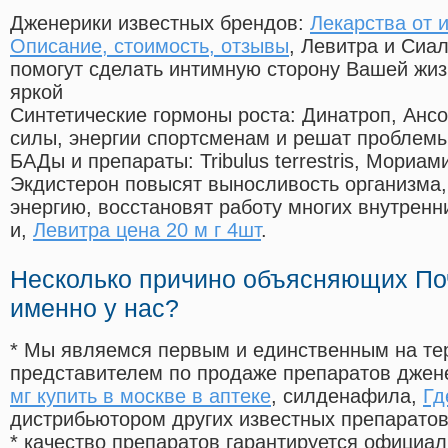
Дженерики известных брендов:
Лекарства от 
Описание, стоимость, отзывы
, Левитра и Сиа
помогут сделать интимную сторону Вашей жи
яркой
Синтетические гормоны роста
: Динатроп, Анс
силы, энергии спортсменам и решат проблем
БАДы и препараты:
Tribulus terrestris, Мориа
Экдистерон повысят выносливость организма,
энергию, восстановят работу многих внутренн
и,
Левитра цена 20 м г 4шт
.
Несколько причино объясняющих По
именно у нас?
* Мы являемся первым и единственным на те
представителем по продаже препаратов дже
мг купить в москве в аптеке
, силденафила
,
Гд
дистрибьютором других известных препарато
* качество препаратов гарантируется офици