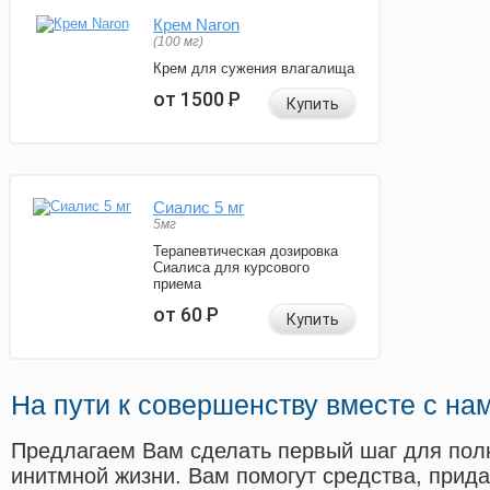
Крем Naron
(100 мг)
Крем для сужения влагалища
от 1500
Р
Купить
Сиалис 5 мг
5мг
Терапевтическая дозировка
Сиалиса для курсового
приема
от 60
Р
Купить
На пути к совершенству вместе с на
Предлагаем Вам сделать первый шаг для пол
инитмной жизни. Вам помогут средства, прид