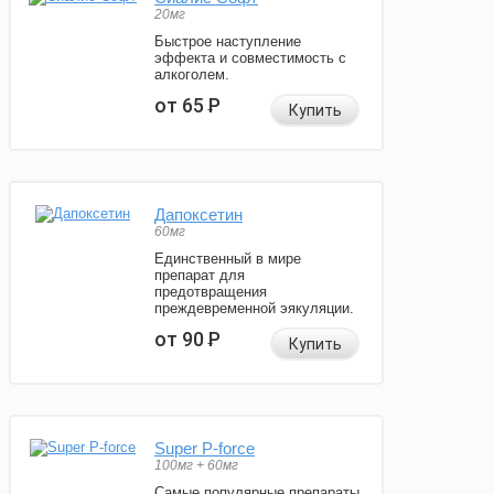
20мг
Быстрое наступление
эффекта и совместимость с
алкоголем.
от 65
Р
Купить
Дапоксетин
60мг
Единственный в мире
препарат для
предотвращения
преждевременной эякуляции.
от 90
Р
Купить
Super P-force
100мг + 60мг
Самые популярные препараты