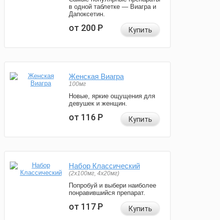
в одной таблетке — Виагра и
Дапоксетин.
от 200
Р
Купить
Женская Виагра
100мг
Новые, яркие ощущения для
девушек и женщин.
от 116
Р
Купить
Набор Классический
(2x100мг, 4x20мг)
Попробуй и выбери наиболее
понравившийся препарат.
от 117
Р
Купить