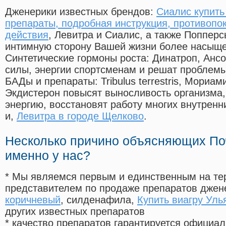
Дженерики известных брендов:
Сиалис купить
препараты, подробная инструкция, противопо
действия
, Левитра и Сиалис, а также Попперс
интимную сторону Вашей жизни более насыще
Синтетические гормоны роста
: Динатроп, Анс
силы, энергии спортсменам и решат проблем
БАДы и препараты:
Tribulus terrestris, Мориа
Экдистерон повысят выносливость организма,
энергию, восстановят работу многих внутренн
и,
Левитра в городе Щелково
.
Несколько причино объясняющих По
именно у нас?
* Мы являемся первым и единственным на те
представителем по продаже препаратов дже
коричневый
, силденафила
,
Купить виагру Уль
других известных препаратов
* качество препаратов гарантируется офици