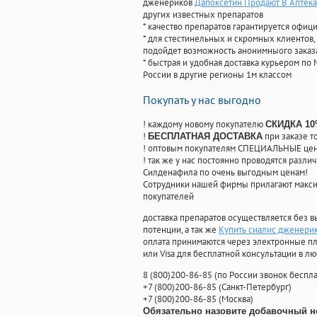
дженериков
Дапоксетин Продают В Аптек
других известных препаратов
* качество препаратов гарантируется офи
* для стестинельных и скромных клиентов,
подойдет возможность анонимныого заказа
* быстрая и удобная доставка курьером по 
России в другие регионы 1м классом
Покупать у нас выгодно
! каждому новому покупателю
СКИДКА 1
!
при заказе т
БЕСПЛАТНАЯ ДОСТАВКА
! оптовым покупателям СПЕЦИАЛЬНЫЕ цены
! так же у нас постоянно проводятся раз
Силденафила по очень выгодным ценам!
Cотрудники нашей фирмы прилагают макси
покупателей
доставка препаратов осуществляется без в
потенции, а так же
Купить сиалис дженери
оплата принимаются через электронные пл
или Visa для бесплатной консультации в л
8
(800
)200-86-85
(
по России звонок беспла
+7
(800
)200-86-85
(
Санкт-Петербург)
+7
(800
)200-86-85
(
Москва)
Обязательно назовите добавочный н