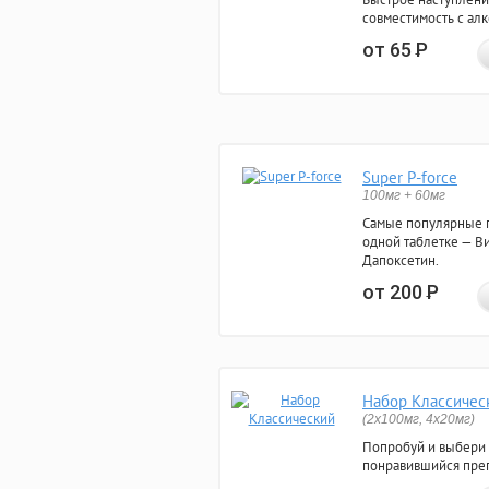
совместимость с ал
от 65
Р
Super P-force
100мг + 60мг
Самые популярные 
одной таблетке — Ви
Дапоксетин.
от 200
Р
Набор Классичес
(2x100мг, 4x20мг)
Попробуй и выбери
понравившийся преп