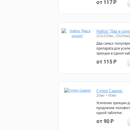
от 117
Р
Набор "Два в одн
(10x100мг, 10x20мг
Два самых популяр
препарата для усил
эрекции в одном на
от 115
Р
Супер Сиалис
20мг + 60мг
Усиление эрекции до
продление полового
одной таблетке.
от 90
Р