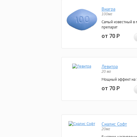
Виагра
100мг
Самый известный в 
препарат
от 70
Р
Левитра
20 мг
Мощный эффект на 5
от 70
Р
Сиалис Софт
20мг
Быстрое наступлени