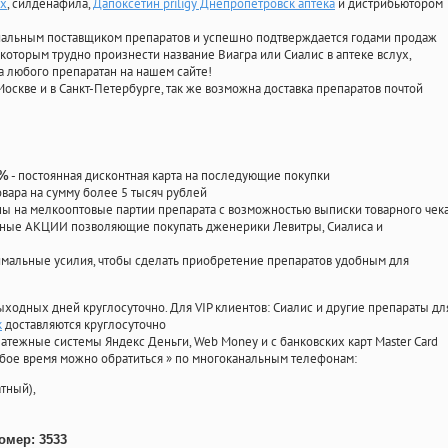
ах
, силденафила
,
Дапоксетин priligy Днепропетровск аптека
и дистрибьютором
циальным поставщиком препаратов и успешно подтверждается годами продаж
 которым трудно произнести название Виагра или Сиалис в аптеке вслух,
 любого препаратан на нашем сайте!
Москве и в Санкт-Петербурге, так же возможна доставка препаратов почтой
- постоянная дисконтная карта на последующие покупки
0%
овара на сумму более 5 тысяч рублей
 на мелкооптовые партии препарата с возможностью выписки товарного чек
личные АКЦИИ позволяющие покупать дженерики Левитры, Сиалиса и
мальные усилия, чтобы сделать приобретение препаратов удобным для
ыходных дней круглосуточно. Для VIP клиентов: Сиалис и другие препараты дл
к
доставляются круглосуточно
атежные системы Яндекс Деньги, Web Money и с банковских карт Master Card
юбое время можно обратиться
»
по многоканальным телефонам:
тный),
омер: 3533