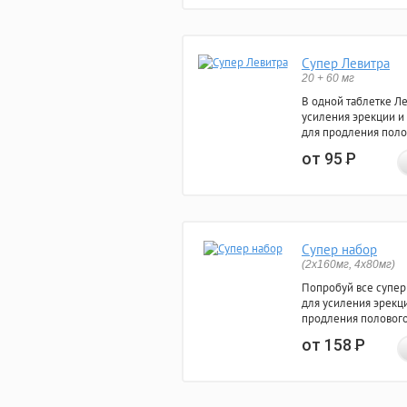
Супер Левитра
20 + 60 мг
В одной таблетке Л
усиления эрекции и
для продления поло
от 95
Р
Супер набор
(2х160мг, 4х80мг)
Попробуй все супер
для усиления эрекц
продления полового
от 158
Р