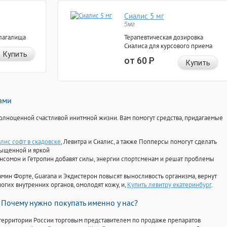
Сиалис 5 мг
5мг
лагалища
Терапевтическая дозировка
Сиалиса для курсового приема
Купить
от 60
Р
Купить
нами
олноценной счастливой инитмной жизни. Вам помогут средства, придагаемые
лис софт в скадовске
, Левитра и Сиалис, а также Попперсы помогут сделать
сыщенной и яркой
Ансомон и Гетропин добавят силы, энергии спортсменам и решат проблемы
ориамин Форте, Guarana и Экдистерон повысят выносливость организма, вернут
огих внутренних органов, омолодят кожу, и,
Купить левитру екатеринбург
.
Почему нужно покупать именно у нас?
территории России торговым представителем по продаже препаратов