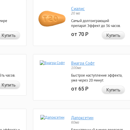
Сиалис
20 мг
мире
Самый долгоиграющий
препарат. Эффект до 36 часов.
от 70
Р
Купить
Купить
Виагра Софт
100мг
ть часов.
Быстрое наступление эффекта,
уже через 20 минут.
Купить
от 65
Р
Купить
Дапоксетин
60мг
е эффекта и
Единственный в мире препарат