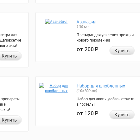
Аванафил
100 мг
евитра для
Препарат для усиления эрекции
 Дапоксетин
нового поколения!
вого акта!
от 200
Р
Купить
Купить
Набор для влюбленных
(10х100 мг)
 препараты
Набор для двоих, добавь страсти
ии и
в постель!
 акта!
от 120
Р
Купить
Купить