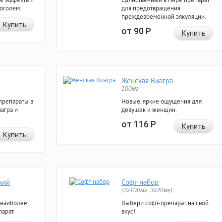
коголем.
для предотвращения
преждевременной эякуляции.
Купить
от 90
Р
Купить
Женская Виагра
100мг
препараты в
Новые, яркие ощущения для
агра и
девушек и женщин.
от 116
Р
Купить
Купить
кий
Софт набор
(3x100мг, 3x20мг)
 наиболее
Выбери софт-препарат на свой
арат.
вкус!