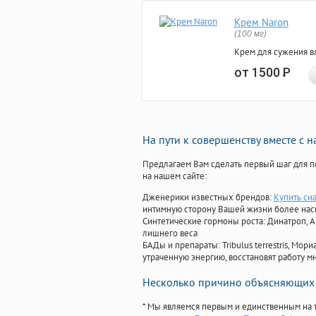
Крем Naron
(100 мг)
Крем для сужения в
от 1500
Р
На пути к совершенству вместе с 
Предлагаем Вам сделать первый шаг для п
на нашем сайте:
Дженерики известных брендов:
Купить сиа
интимную сторону Вашей жизни более на
Синтетические гормоны роста
: Динатроп, 
лишнего веса
БАДы и препараты:
Tribulus terrestris, М
утраченную энергию, восстановят работу мн
Несколько причино объясняющих 
* Мы являемся первым и единственным на 