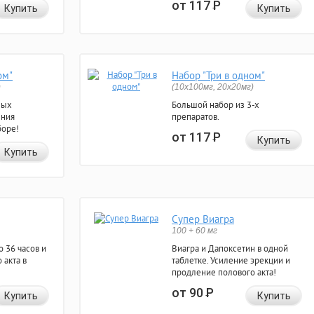
от 117
Р
Купить
Купить
ом"
Набор "Три в одном"
)
(10x100мг, 20x20мг)
ных
Большой набор из 3-х
ения
препаратов.
боре!
от 117
Р
Купить
Купить
Супер Виагра
100 + 60 мг
 36 часов и
Виагра и Дапоксетин в одной
 акта в
таблетке. Усиление эрекции и
продление полового акта!
от 90
Р
Купить
Купить