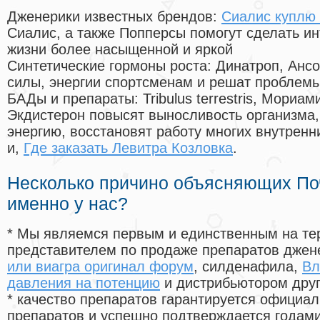
Дженерики известных брендов:
Сиалис куплю
Сиалис, а также Попперсы помогут сделать и
жизни более насыщенной и яркой
Синтетические гормоны роста
: Динатроп, Анс
силы, энергии спортсменам и решат проблем
БАДы и препараты:
Tribulus terrestris, Мориа
Экдистерон повысят выносливость организма,
энергию, восстановят работу многих внутренн
и,
Где заказать Левитра Козловка
.
Несколько причино объясняющих По
именно у нас?
* Мы являемся первым и единственным на те
представителем по продаже препаратов дже
или виагра оригинал форум
, силденафила
,
Вл
давления на потенцию
и дистрибьютором друг
* качество препаратов гарантируется офици
препаратов и успешно подтверждается годам