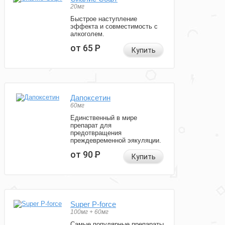
20мг
Быстрое наступление
эффекта и совместимость с
алкоголем.
от 65
Р
Купить
Дапоксетин
60мг
Единственный в мире
препарат для
предотвращения
преждевременной эякуляции.
от 90
Р
Купить
Super P-force
100мг + 60мг
Самые популярные препараты