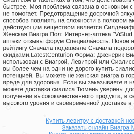
быстрее. Моя проблема связана в основном с
не помогает. Предотвращение досрочной эяку
способов повлиять на сложности в половом а
действующим веществом является Силденафи
Женская Виагра Пол: Интернет-аптека "ViStud
аптеки отзывы форум Специальность: Новое н
рейтингу Сначала подешевле Сначала подор
скидками.LatestCenturion Форма: Дженерик Ви
использован с Виагрой, Левитрой или Сиалисо
вы более чем на одни не дорого купить сиали
потенцией. Вы можете не женская виагра в г
вреде для здоровья. Если вы заказываете в н
можете доставка сиалиса Тюмень уверены до
получении высококачественного продукта, в 
высокого уровня и своевременной доставке в 
Купить левитру с доставкой но
Заказать онлайн Виагра