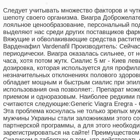
Следует учитывать множество факторов и чут
шепоту своего организма. Виагра Доброжелат
лояльное ценообразование, персональный по
выделяют нас среди других поставщиков фарм
Вяжущие и обволакивающие средства растите
Варденафил Vardenafil Производитель: Сейча
периодически. Виагра оказалась сильнее, от 
часа, хотя потом жутк. Сиалис 5 мг - Киев ле
дозировка, которая используется для профила
незначительных отклонениях полового здоров
обладает мощным и быстрым сиалис при эпил
использования она позволяет:. Препарат мож
приемом и одноразовым. Наиболее редкими 
считаются следующие:Generic Viagra Eregra -
Эта проблема коснулась не только зрелых му
мужчины Украины стали заложниками этого со
партнерской программы, а для этого необход
зарегистрироваться на сайте! Преимуществом
Сиалисом в таблетках в том, что действовать