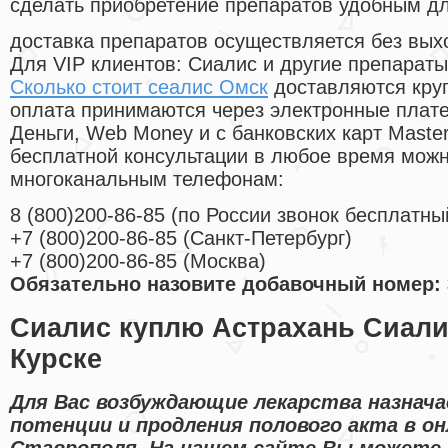
сделать приобретение препаратов удобным д
доставка препаратов осуществляется без вых
Для VIP клиентов: Сиалис и другие препараты
Сколько стоит сеалис Омск
доставляются кру
оплата принимаются через электронные плат
Деньги, Web Money и с банковских карт Master
бесплатной консультации в любое время мож
многоканальным телефонам:
8
(800
)200-86-85
(
по России звонок бесплатны
+7
(800
)200-86-85
(
Санкт-Петербург)
+7
(800
)200-86-85
(
Москва)
Обязательно назовите добавочный номер: 
Сиалис куплю Астрахань Сиалис
Курске
Для Вас возбуждающие лекарства назнача
потенции и продления полового акта в он
Ставрополя. На нашем сайте Вы можете 