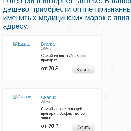
потенции в интернет- аптеке. В наш
дешево приобрести online признанн
именитых медицинских марок с авиа
адресу.
Виагра
100мг
Самый известный в мире
препарат
от 70
Р
Купить
Сиалис
20 мг
Самый долгоиграющий
препарат. Эффект до 36
часов.
от 70
Р
Купить