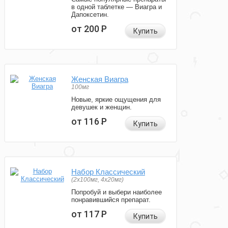
в одной таблетке — Виагра и
Дапоксетин.
от 200
Р
Купить
Женская Виагра
100мг
Новые, яркие ощущения для
девушек и женщин.
от 116
Р
Купить
Набор Классический
(2x100мг, 4x20мг)
Попробуй и выбери наиболее
понравившийся препарат.
от 117
Р
Купить