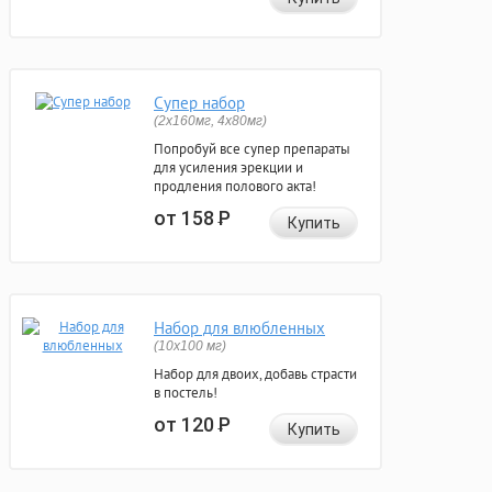
Супер набор
(2х160мг, 4х80мг)
Попробуй все супер препараты
для усиления эрекции и
продления полового акта!
от 158
Р
Купить
Набор для влюбленных
(10х100 мг)
Набор для двоих, добавь страсти
в постель!
от 120
Р
Купить