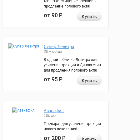
таблетке. Усиление эрекции и
продление полового акта!
от 90
Р
Купить
Супер Левитра
20 + 60 мг
В одной таблетке Левитра для
усиления эрекции и Дапоксетин
для продления полового акта!
от 95
Р
Купить
Аванафил
100 мг
Препарат для усиления эрекции
нового поколения!
от 200
Р
Купить