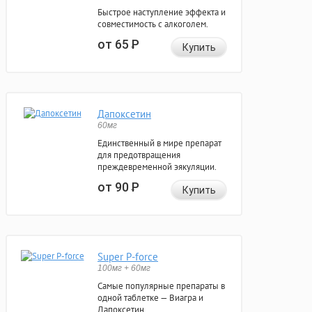
Быстрое наступление эффекта и
совместимость с алкоголем.
от 65
Р
Купить
Дапоксетин
60мг
Единственный в мире препарат
для предотвращения
преждевременной эякуляции.
от 90
Р
Купить
Super P-force
100мг + 60мг
Самые популярные препараты в
одной таблетке — Виагра и
Дапоксетин.