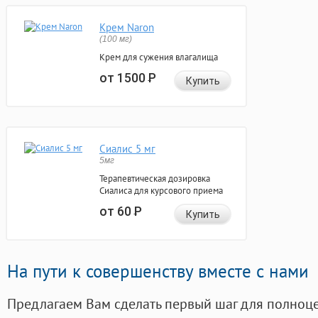
Крем Naron
(100 мг)
Крем для сужения влагалища
от 1500
Р
Купить
Сиалис 5 мг
5мг
Терапевтическая дозировка
Сиалиса для курсового приема
от 60
Р
Купить
На пути к совершенству вместе с нами
Предлагаем Вам сделать первый шаг для полноц