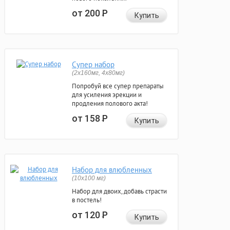
от 200
Р
Купить
Супер набор
(2х160мг, 4х80мг)
Попробуй все супер препараты
для усиления эрекции и
продления полового акта!
от 158
Р
Купить
Набор для влюбленных
(10х100 мг)
Набор для двоих, добавь страсти
в постель!
от 120
Р
Купить