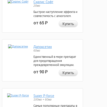
Сиалис Софт
20мг
Быстрое наступление эффекта и
совместимость с алкоголем.
от 65
Р
Купить
Дапоксетин
60мг
Единственный в мире препарат
для предотвращения
преждевременной эякуляции.
от 90
Р
Купить
Super P-force
100мг + 60мг
Самые популярные препараты в