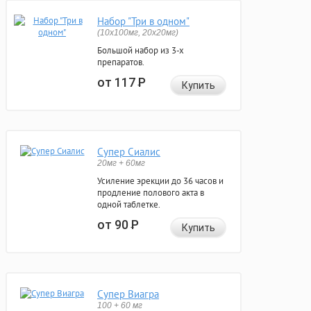
Набор "Три в одном"
(10x100мг, 20x20мг)
Большой набор из 3-х
препаратов.
от 117
Р
Купить
Супер Сиалис
20мг + 60мг
Усиление эрекции до 36 часов и
продление полового акта в
одной таблетке.
от 90
Р
Купить
Супер Виагра
100 + 60 мг