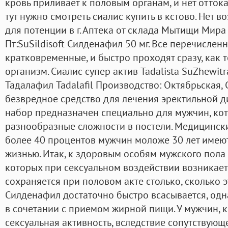
кровь приливает к половым органам, и нет оттока
тут нужно смотреть сиалис купить в кстово. Нет 
для потенции в г. Аптека от склада Мытищи Мира
Пт:SuSildisoft Силденафил 50 мг. Все перечисле
кратковременные, и быстро проходят сразу, как 
организм. Сиалис супер актив Tadalista SuZhewit
Тадалафил Tadalafil Производство: Октябрьская, 
безвредное средство для лечения эректильной д
набор предназначен специально для мужчин, ко
разнообразные сложности в постели. Медицински
более 40 процентов мужчин моложе 30 лет имею
жизнью. Итак, к здоровым особям мужского пола 
которых при сексуальном воздействии возникает
сохраняется при половом акте столько, сколько 
Силденафил достаточно быстро всасывается, одн
в сочетании с приемом жирной пищи. У мужчин, 
сексуальная активность, вследствие сопутствующ