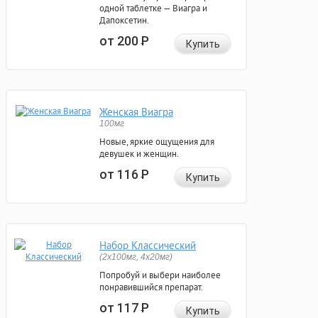
одной таблетке — Виагра и
Дапоксетин.
от 200
Р
Купить
Женская Виагра
100мг
Новые, яркие ощущения для
девушек и женщин.
от 116
Р
Купить
Набор Классический
(2x100мг, 4x20мг)
Попробуй и выбери наиболее
понравившийся препарат.
от 117
Р
Купить