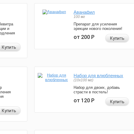
Аванафил
100 мг
Левитра
Препарат для усиления
ции и
эрекции нового поколения!
родления
от 200
Р
Купить
Купить
Набор для влюбленных
(10х100 мг)
р
Набор для двоих, добавь
иления
страсти в постель!
ия
от 120
Р
Купить
Купить