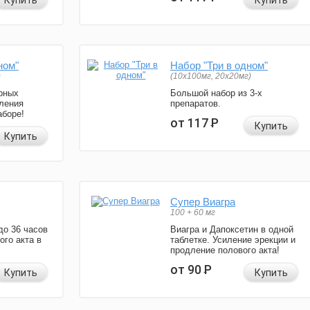
Купить
Купить
ном"
Набор "Три в одном"
)
(10x100мг, 20x20мг)
рных
Большой набор из 3-х
ления
препаратов.
аборе!
от 117
Р
Купить
Купить
Супер Виагра
100 + 60 мг
до 36 часов
Виагра и Дапоксетин в одной
ого акта в
таблетке. Усиление эрекции и
продление полового акта!
от 90
Р
Купить
Купить