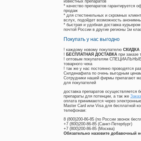
известных препаратов
* качество препаратов гарантируется 
продаж
* для стестинельных и скромных клиент
вслух, подойдет возможность анонимны
* быстрая и удобная доставка курьером
почтой России в другие регионы 1м кла
Покупать у нас выгодно
! каждому новому покупателю
СКИДКА
!
БЕСПЛАТНАЯ ДОСТАВКА
при заказе 
! оптовым покупателям СПЕЦИАЛЬНЫЕ 
товарного чека
! так же у нас постоянно проводятся 
Силденафила по очень выгодным ценам
Cотрудники нашей фирмы прилагают ма
для покупателей
доставка препаратов осуществляется б
препараты для потенции, а так же
Заказ
оплата принимаются через электронные
Master Card или Visa для бесплатной 
телефонам:
8
(800
)200-86-85
(
по России звонок бесп
+7
(800
)200-86-85
(
Санкт-Петербург)
+7
(800
)200-86-85
(
Москва)
Обязательно назовите добавочный н