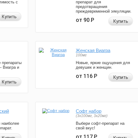
тимость с
препарат для
предотвращения
преждевременной эякуляции.
Купить
от 90
Р
Купить
Женская Виагра
100мг
 препараты
Новые, яркие ощущения для
— Виагра и
девушек и женщин.
от 116
Р
Купить
Купить
ский
Софт набор
(3x100мг, 3x20мг)
и наиболее
Выбери софт-препарат на
парат.
свой вкус!
от 117
Р