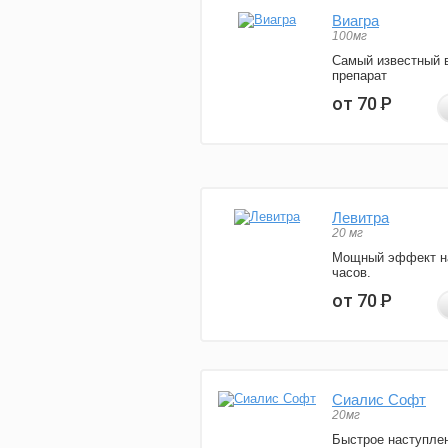
Виагра
100мг
Самый известный 
препарат
от 70
Р
Левитра
20 мг
Мощный эффект н
часов.
от 70
Р
Сиалис Софт
20мг
Быстрое наступле