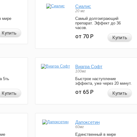
Сиалис
20 мг
в мире
Самый долгоиграющий
препарат. Эффект до 36
часов.
Купить
от 70
Р
Купить
Виагра Софт
100мг
а 5ть
Быстрое наступление
эффекта, уже через 20 минут.
от 65
Р
Купить
Купить
Дапоксетин
60мг
ние
Единственный в мире