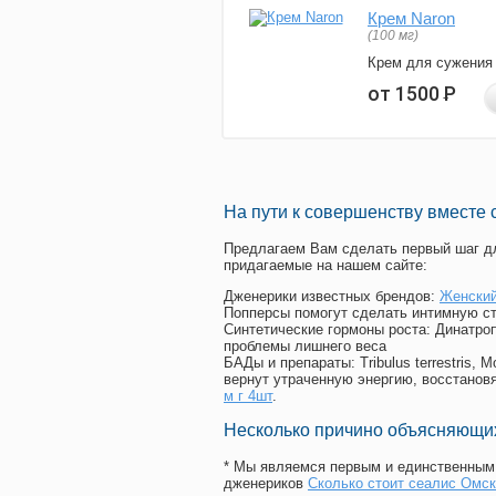
Крем Naron
(100 мг)
Крем для сужения
от 1500
Р
На пути к совершенству вместе 
Предлагаем Вам сделать первый шаг дл
придагаемые на нашем сайте:
Дженерики известных брендов:
Женский
Попперсы помогут сделать интимную с
Синтетические гормоны роста
: Динатро
проблемы лишнего веса
БАДы и препараты:
Tribulus terrestris
вернут утраченную энергию, восстановя
м г 4шт
.
Несколько причино объясняющих
* Мы являемся первым и единственным 
дженериков
Сколько стоит сеалис Омск