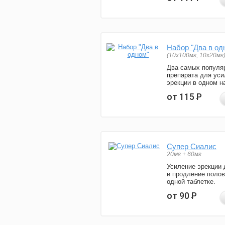
Набор "Два в од
(10x100мг, 10x20мг
Два самых популя
препарата для уси
эрекции в одном н
от 115
Р
Супер Сиалис
20мг + 60мг
Усиление эрекции 
и продление полов
одной таблетке.
от 90
Р