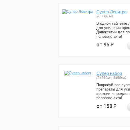
Супер Левитра
20 + 60 мг
В одной таблетке 
для усиления эрек
Дапоксетин для п
полового акта!
от 95
Р
Супер набор
(2х160мг, 4х80мг)
Попробуй все супе
препараты для ус
эрекции и продлен
полового акта!
от 158
Р