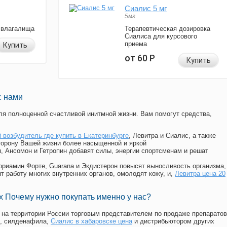
Сиалис 5 мг
5мг
 влагалища
Терапевтическая дозировка
Сиалиса для курсового
приема
Купить
от 60
Р
Купить
с нами
я полноценной счастливой инитмной жизни. Вам помогут средства,
 возбудитель где купить в Екатеринбурге
, Левитра и Сиалис, а также
торону Вашей жизни более насыщенной и яркой
п, Ансомон и Гетропин добавят силы, энергии спортсменам и решат
, Мориамин Форте, Guarana и Экдистерон повысят выносливость организма,
т работу многих внутренних органов, омолодят кожу, и,
Левитра цена 20
 Почему нужно покупать именно у нас?
на территории России торговым представителем по продаже препаратов
, силденафила
,
Сиалис в хабаровске цена
и дистрибьютором других