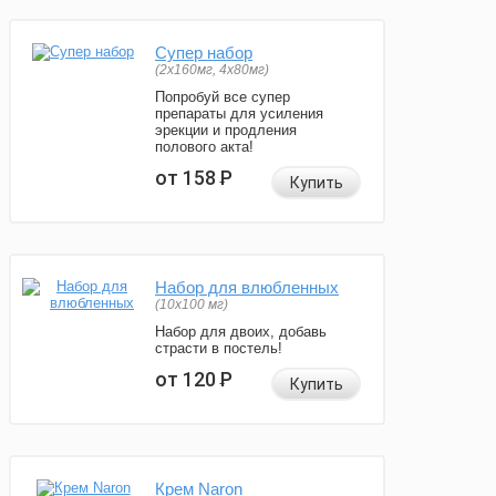
Супер набор
(2х160мг, 4х80мг)
Попробуй все супер
препараты для усиления
эрекции и продления
полового акта!
от 158
Р
Купить
Набор для влюбленных
(10х100 мг)
Набор для двоих, добавь
страсти в постель!
от 120
Р
Купить
Крем Naron