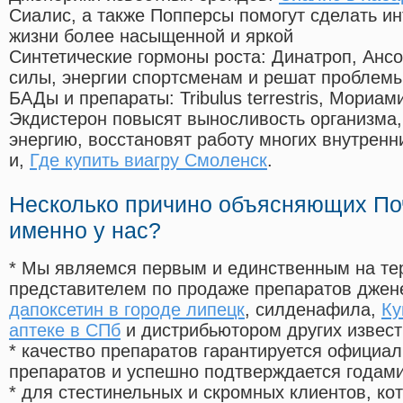
Сиалис, а также Попперсы помогут сделать и
жизни более насыщенной и яркой
Синтетические гормоны роста
: Динатроп, Анс
силы, энергии спортсменам и решат проблем
БАДы и препараты:
Tribulus terrestris, Мориа
Экдистерон повысят выносливость организма,
энергию, восстановят работу многих внутренн
и,
Где купить виагру Смоленск
.
Несколько причино объясняющих По
именно у нас?
* Мы являемся первым и единственным на те
представителем по продаже препаратов дже
дапоксетин в городе липецк
, силденафила
,
Ку
аптеке в СПб
и дистрибьютором других извес
* качество препаратов гарантируется офици
препаратов и успешно подтверждается годам
* для стестинельных и скромных клиентов, ко