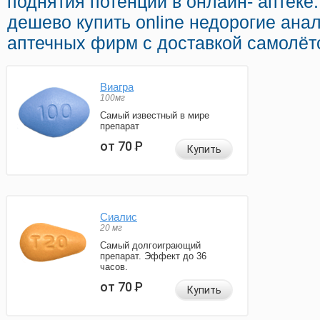
поднятия потенции в онлайн- аптеке
дешево купить online недорогие ана
аптечных фирм с доставкой самолёт
Виагра
100мг
Самый известный в мире
препарат
от 70
Р
Купить
Сиалис
20 мг
Самый долгоиграющий
препарат. Эффект до 36
часов.
от 70
Р
Купить