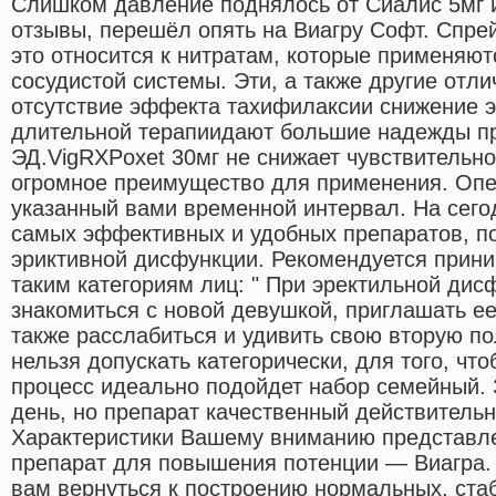
Слишком давление поднялось от Сиалис 5мг 
отзывы, перешёл опять на Виагру Софт. Спре
это относится к нитратам, которые применяют
сосудистой системы. Эти, а также другие отли
отсутствие эффекта тахифилаксии снижение 
длительной терапиидают большие надежды пр
ЭД.VigRXPoxet 30мг не снижает чувствительно
огромное преимущество для применения. Опе
указанный вами временной интервал. На сего
самых эффективных и удобных препаратов, п
эриктивной дисфункции. Рекомендуется прини
таким категориям лиц: " При эректильной дис
знакомиться с новой девушкой, приглашать ее
также расслабиться и удивить свою вторую по
нельзя допускать категорически, для того, чт
процесс идеально подойдет набор семейный. 
день, но препарат качественный действитель
Характеристики Вашему вниманию представле
препарат для повышения потенции — Виагра.
вам вернуться к построению нормальных, ста