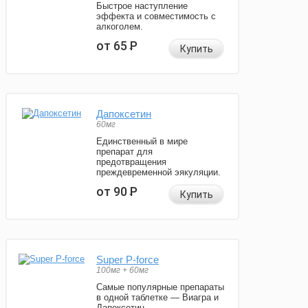
Быстрое наступление
эффекта и совместимость с
алкоголем.
от 65
Р
Купить
Дапоксетин
60мг
Единственный в мире
препарат для
предотвращения
преждевременной эякуляции.
от 90
Р
Купить
Super P-force
100мг + 60мг
Самые популярные препараты
в одной таблетке — Виагра и
Дапоксетин.