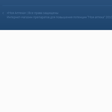
«Моя Аптека» | Все права защищены
Интернет-магазин препаратов для повышения потенции “Моя аптека” 201