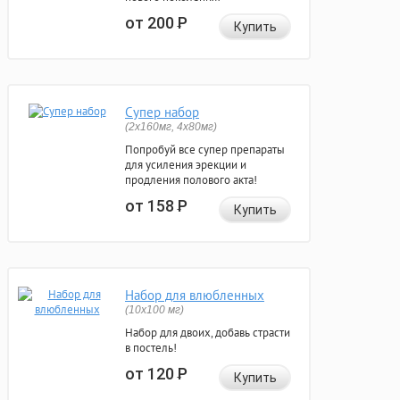
от 200
Р
Купить
Супер набор
(2х160мг, 4х80мг)
Попробуй все супер препараты
для усиления эрекции и
продления полового акта!
от 158
Р
Купить
Набор для влюбленных
(10х100 мг)
Набор для двоих, добавь страсти
в постель!
от 120
Р
Купить