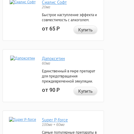
Сиалис Софт
20мг
Быстрое наступление эффекта и
совместимость с алкоголем.
от 65
Р
Купить
Дапоксетин
60мг
Единственный в мире препарат
для предотвращения
преждевременной эякуляции.
от 90
Р
Купить
Super P-force
100мг + 60мг
Самые популярные препараты в