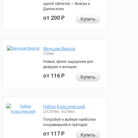
одной таблетке — Виагра и
Дапоксетин.
от 200
Р
Купить
Женская Виагра
100мг
Новые, яркие ощущения для
девушек и женщин.
от 116
Р
Купить
Набор Классический
(2x100мг, 4x20мг)
Попробуй и выбери наиболее
понравившийся препарат.
от 117
Р
Купить