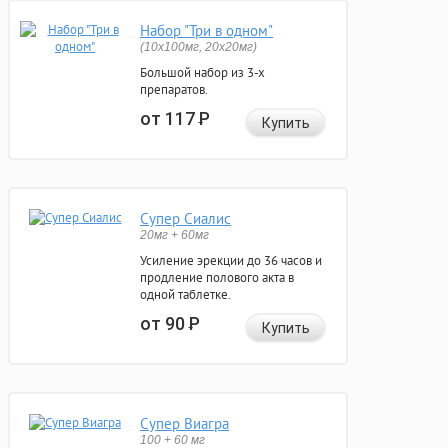
Набор "Три в одном"
(10x100мг, 20x20мг)
Большой набор из 3-х
препаратов.
от 117
Р
Купить
Супер Сиалис
20мг + 60мг
Усиление эрекции до 36 часов и
продление полового акта в
одной таблетке.
от 90
Р
Купить
Супер Виагра
100 + 60 мг