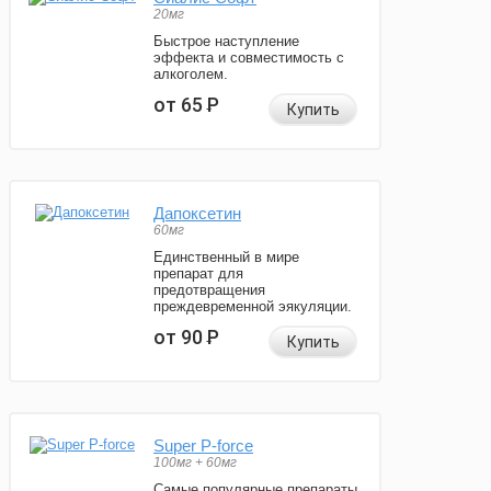
20мг
Быстрое наступление
эффекта и совместимость с
алкоголем.
от 65
Р
Купить
Дапоксетин
60мг
Единственный в мире
препарат для
предотвращения
преждевременной эякуляции.
от 90
Р
Купить
Super P-force
100мг + 60мг
Самые популярные препараты