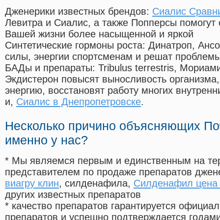
Дженерики известных брендов:
Сиалис Сравн
Левитра и Сиалис, а также Попперсы помогут
Вашей жизни более насыщенной и яркой
Синтетические гормоны роста
: Динатроп, Анс
силы, энергии спортсменам и решат проблем
БАДы и препараты:
Tribulus terrestris, Мориа
Экдистерон повысят выносливость организма,
энергию, восстановят работу многих внутренн
и,
Сиалис в Днепропетровске
.
Несколько причино объясняющих По
именно у нас?
* Мы являемся первым и единственным на те
представителем по продаже препаратов дже
виагру клин
, силденафила
,
Силденафил цена 
других известных препаратов
* качество препаратов гарантируется офици
препаратов и успешно подтверждается годам