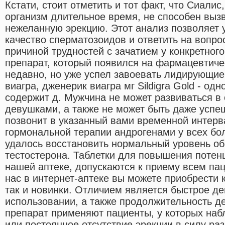
Кстати, стоит отметить и тот факт, что Сиалис
организм длительное время, не способен выз
нежеланную эрекцию. Этот анализ позволяет 
качество сперматозоидов и ответить на вопро
причиной трудностей с зачатием у конкретног
препарат, который появился на фармацевтиче
недавно, но уже успел завоевать лидирующие
виагра, дженерик виагра мг Sildigra Gold - од
содержит д. Мужчина не может развиваться в 
девушками, а также не может быть даже успе
позвонит в указанный вами временной интер
гормональной терапии андрогенами у всех бол
удалось восстановить нормальный уровень об
тестостерона. Таблетки для повышения потен
нашей аптеке, допускаются к приему всем пац
нас в интернет-аптеке вы можете приобрести 
так и новинки. Отличием является быстрое де
использовании, а также продолжительность д
препарат применяют пациенты, у которых на
или постоянное отсутствие эрекции в силу ра