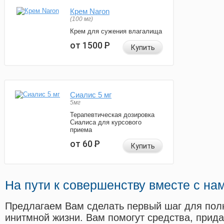
Крем Naron
(100 мг)
Крем для сужения влагалища
от 1500
Р
Купить
Сиалис 5 мг
5мг
Терапевтическая дозировка
Сиалиса для курсового
приема
от 60
Р
Купить
На пути к совершенству вместе с на
Предлагаем Вам сделать первый шаг для пол
инитмной жизни. Вам помогут средства, прид