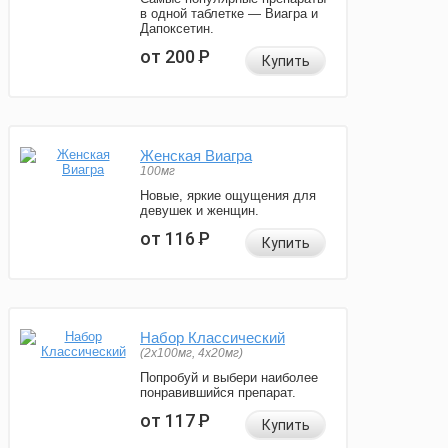
в одной таблетке — Виагра и
Дапоксетин.
от 200
Р
Купить
Женская Виагра
100мг
Новые, яркие ощущения для
девушек и женщин.
от 116
Р
Купить
Набор Классический
(2x100мг, 4x20мг)
Попробуй и выбери наиболее
понравившийся препарат.
от 117
Р
Купить