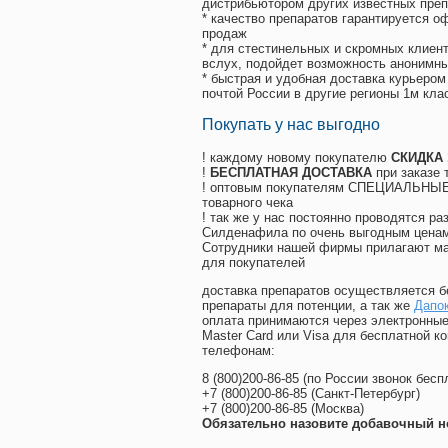
дистрибьютором других известных преп
* качество препаратов гарантируется 
продаж
* для стестинельных и скромных клиент
вслух, подойдет возможность анонимны
* быстрая и удобная доставка курьером
почтой России в другие регионы 1м кла
Покупать у нас выгодно
! каждому новому покупателю
СКИДКА
!
БЕСПЛАТНАЯ ДОСТАВКА
при заказе 
! оптовым покупателям СПЕЦИАЛЬНЫЕ 
товарного чека
! так же у нас постоянно проводятся 
Силденафила по очень выгодным ценам
Cотрудники нашей фирмы прилагают ма
для покупателей
доставка препаратов осуществляется б
препараты для потенции, а так же
Дапок
оплата принимаются через электронные
Master Card или Visa для бесплатной 
телефонам:
8
(800
)200-86-85
(
по России звонок бесп
+7
(800
)200-86-85
(
Санкт-Петербург)
+7
(800
)200-86-85
(
Москва)
Обязательно назовите добавочный н