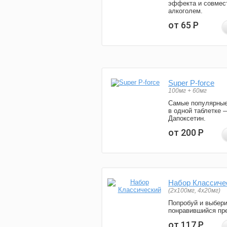
эффекта и совмес
алкоголем.
от 65
Р
Super P-force
100мг + 60мг
Самые популярные
в одной таблетке 
Дапоксетин.
от 200
Р
Набор Классиче
(2x100мг, 4x20мг)
Попробуй и выбер
понравившийся пре
от 117
Р