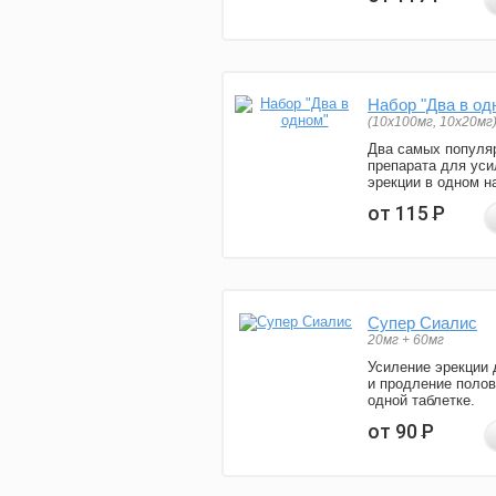
Набор "Два в од
(10x100мг, 10x20мг
Два самых популя
препарата для уси
эрекции в одном н
от 115
Р
Супер Сиалис
20мг + 60мг
Усиление эрекции 
и продление полов
одной таблетке.
от 90
Р