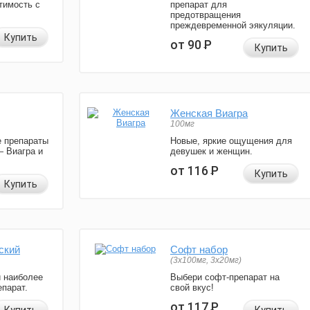
тимость с
препарат для
предотвращения
преждевременной эякуляции.
Купить
от 90
Р
Купить
Женская Виагра
100мг
 препараты
Новые, яркие ощущения для
— Виагра и
девушек и женщин.
от 116
Р
Купить
Купить
ский
Софт набор
(3x100мг, 3x20мг)
и наиболее
Выбери софт-препарат на
парат.
свой вкус!
от 117
Р