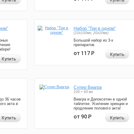
Купить
Купить
ном"
Набор "Три в одном"
)
(10x100мг, 20x20мг)
рных
Большой набор из 3-х
ления
препаратов.
аборе!
от 117
Р
Купить
Купить
Супер Виагра
100 + 60 мг
до 36 часов
Виагра и Дапоксетин в одной
ого акта в
таблетке. Усиление эрекции и
продление полового акта!
от 90
Р
Купить
Купить