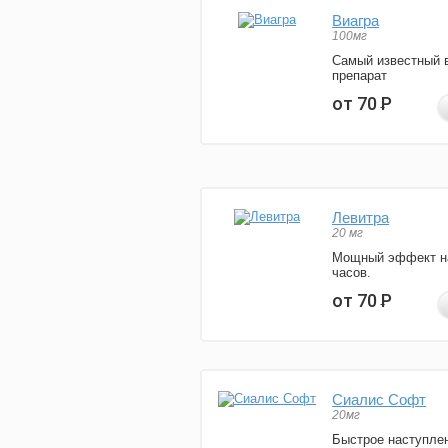
Виагра
100мг
Самый известный 
препарат
от 70
Р
Левитра
20 мг
Мощный эффект н
часов.
от 70
Р
Сиалис Софт
20мг
Быстрое наступле