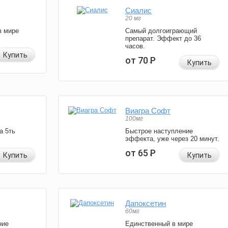
Сиалис
20 мг
в мире
Самый долгоиграющий
препарат. Эффект до 36
часов.
Купить
от 70
Р
Купить
Виагра Софт
100мг
а 5ть
Быстрое наступление
эффекта, уже через 20 минут.
от 65
Р
Купить
Купить
Дапоксетин
60мг
ние
Единственный в мире