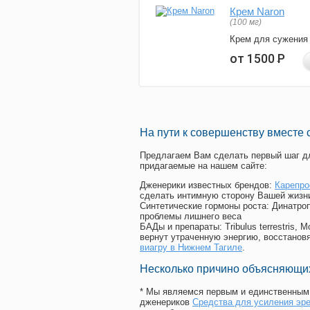
Крем Naron
(100 мг)
Крем для сужения
от 1500
Р
На пути к совершенству вместе 
Предлагаем Вам сделать первый шаг дл
придагаемые на нашем сайте:
Дженерики известных брендов:
Карепро
сделать интимную сторону Вашей жизн
Синтетические гормоны роста
: Динатро
проблемы лишнего веса
БАДы и препараты:
Tribulus terrestris
вернут утраченную энергию, восстановя
виагру в Нижнем Тагиле
.
Несколько причино объясняющих
* Мы являемся первым и единственным 
дженериков
Средства для усиления эр