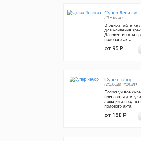
Супер Левитра
20 + 60 мг
В одной таблетке 
для усиления эрек
Дапоксетин для п
полового акта!
от 95
Р
Супер набор
(2х160мг, 4х80мг)
Попробуй все супе
препараты для ус
эрекции и продлен
полового акта!
от 158
Р