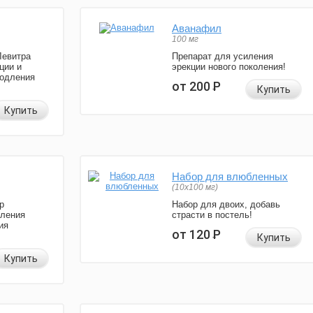
Аванафил
100 мг
Левитра
Препарат для усиления
ции и
эрекции нового поколения!
родления
от 200
Р
Купить
Купить
Набор для влюбленных
(10х100 мг)
р
Набор для двоих, добавь
иления
страсти в постель!
ия
от 120
Р
Купить
Купить