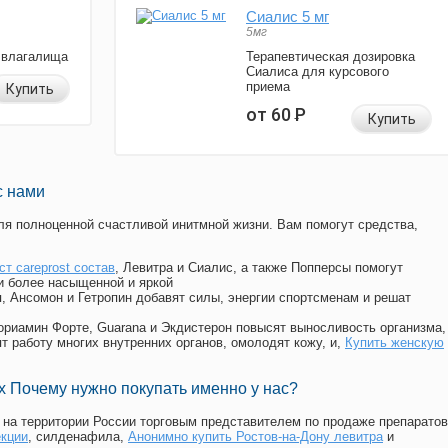
Сиалис 5 мг
5мг
 влагалища
Терапевтическая дозировка
Сиалиса для курсового
приема
Купить
от 60
Р
Купить
с нами
я полноценной счастливой инитмной жизни. Вам помогут средства,
ст careprost состав
, Левитра и Сиалис, а также Попперсы помогут
и более насыщенной и яркой
п, Ансомон и Гетропин добавят силы, энергии спортсменам и решат
, Мориамин Форте, Guarana и Экдистерон повысят выносливость организма,
т работу многих внутренних органов, омолодят кожу, и,
Купить женскую
 Почему нужно покупать именно у нас?
на территории России торговым представителем по продаже препаратов
екции
, силденафила
,
Анонимно купить Ростов-на-Дону левитра
и