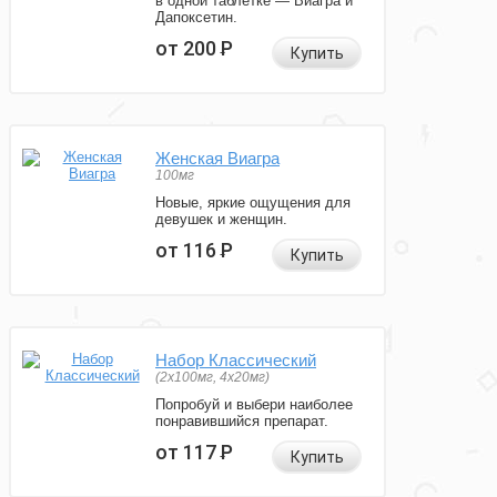
в одной таблетке — Виагра и
Дапоксетин.
от 200
Р
Купить
Женская Виагра
100мг
Новые, яркие ощущения для
девушек и женщин.
от 116
Р
Купить
Набор Классический
(2x100мг, 4x20мг)
Попробуй и выбери наиболее
понравившийся препарат.
от 117
Р
Купить