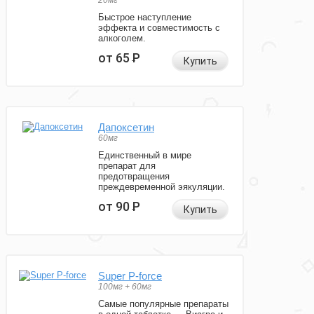
20мг
Быстрое наступление
эффекта и совместимость с
алкоголем.
от 65
Р
Купить
Дапоксетин
60мг
Единственный в мире
препарат для
предотвращения
преждевременной эякуляции.
от 90
Р
Купить
Super P-force
100мг + 60мг
Самые популярные препараты