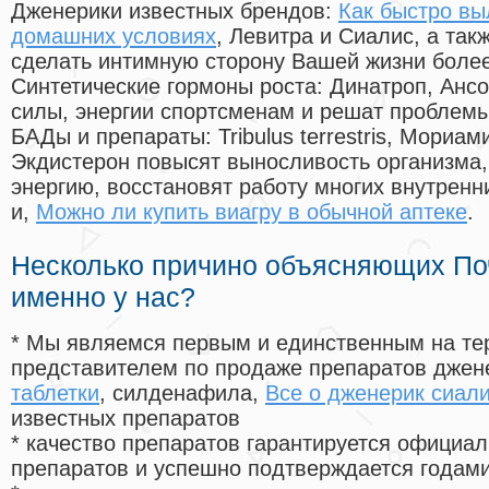
Дженерики известных брендов:
Как быстро вы
домашних условиях
, Левитра и Сиалис, а та
сделать интимную сторону Вашей жизни боле
Синтетические гормоны роста
: Динатроп, Анс
силы, энергии спортсменам и решат проблем
БАДы и препараты:
Tribulus terrestris, Мориа
Экдистерон повысят выносливость организма,
энергию, восстановят работу многих внутренн
и,
Можно ли купить виагру в обычной аптеке
.
Несколько причино объясняющих По
именно у нас?
* Мы являемся первым и единственным на те
представителем по продаже препаратов дже
таблетки
, силденафила
,
Все о дженерик сиал
известных препаратов
* качество препаратов гарантируется офици
препаратов и успешно подтверждается годам