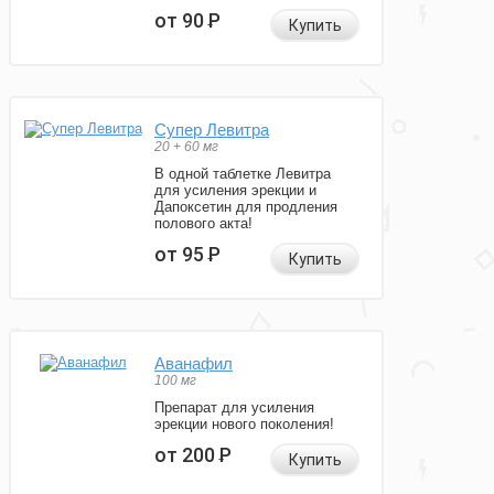
от 90
Р
Купить
Супер Левитра
20 + 60 мг
В одной таблетке Левитра
для усиления эрекции и
Дапоксетин для продления
полового акта!
от 95
Р
Купить
Аванафил
100 мг
Препарат для усиления
эрекции нового поколения!
от 200
Р
Купить