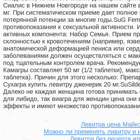
Сиалис в Нижнем Новгороде на нашем сайте 
мг. При систематическом приеме дает полное
потерянной потенции за многие годы.SuG Fema
противопоказания к сексуальной активности. 
активных компонента: Набор Семья. Прием пр
склонностью к кровотечениям (например, язве
анатомической деформацией пениса или сер
заболеваниями должен осуществляться с мак
под тщательным контролем врача. Рекоменду
Камагры составляет 50 мг (1/2 таблетки), макс
таблетка). Причин для этого несколько: Пре
Сухагра купить левитру дженерик 20 мг.SuSilden
Далеко не каждая женщина готова принимать 
для либидо, так виагра для женщин цена они
эффекты и имеют множество противопоказани
Левитра цена Майк
Можно ли пременять ливитру и 
Левитра без рецепта ил