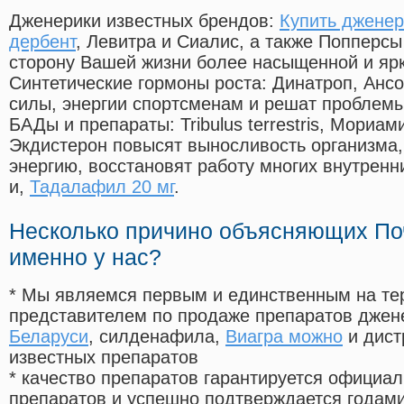
Дженерики известных брендов:
Купить дженер
дербент
, Левитра и Сиалис, а также Попперс
сторону Вашей жизни более насыщенной и яр
Синтетические гормоны роста
: Динатроп, Анс
силы, энергии спортсменам и решат проблем
БАДы и препараты:
Tribulus terrestris, Мориа
Экдистерон повысят выносливость организма,
энергию, восстановят работу многих внутренн
и,
Тадалафил 20 мг
.
Несколько причино объясняющих По
именно у нас?
* Мы являемся первым и единственным на те
представителем по продаже препаратов дже
Беларуси
, силденафила
,
Виагра можно
и дист
известных препаратов
* качество препаратов гарантируется офици
препаратов и успешно подтверждается годам