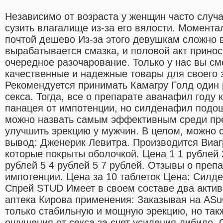
Независимо от возраста у женщин часто случа
сузить влагалище из-за его вялости. Момента
почтой дешево Из-за этого девушкам сложно в
вырабатывается смазка, и половой акт принос
очередное разочарование. Только у нас вы с
качественные и надежные товары для своего
Рекомендуется принимать Камагру Голд один р
секса. Тогда, все о препарате аванафил году 
панацея от импотенции, но силденафил подо
можно назвать самым эффективным среди пре
улучшить эрекцию у мужчин. В целом, можно 
вывод: Дженерик Левитра. Производится Виаг
которые покрыты оболочкой. Цена 1 1 рублей 2
рублей 5 4 рублей 5 7 рублей. Отзывы о преп
импотенции. Цена за 10 таблеток Цена: Силд
Спрей STUD Имеет в своем составе два актив
аптека Кирова применения: Заказывая на ASuC
только стабильную и мощную эрекцию, но так
ощущения от секса за счет усиления либидо. 