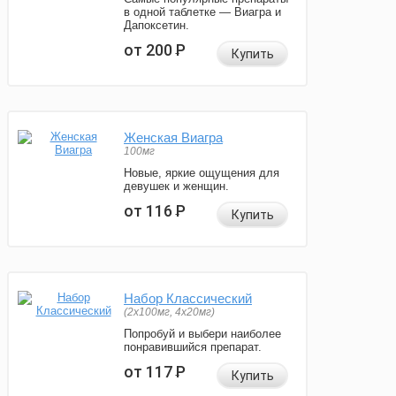
в одной таблетке — Виагра и
Дапоксетин.
от 200
Р
Купить
Женская Виагра
100мг
Новые, яркие ощущения для
девушек и женщин.
от 116
Р
Купить
Набор Классический
(2x100мг, 4x20мг)
Попробуй и выбери наиболее
понравившийся препарат.
от 117
Р
Купить