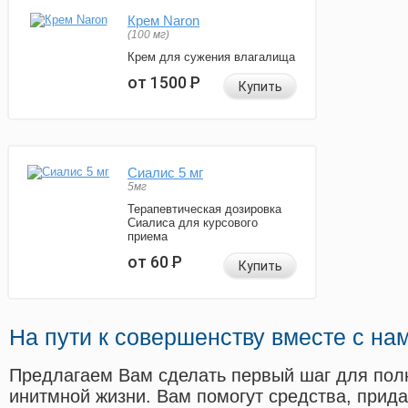
Крем Naron
(100 мг)
Крем для сужения влагалища
от 1500
Р
Купить
Сиалис 5 мг
5мг
Терапевтическая дозировка
Сиалиса для курсового
приема
от 60
Р
Купить
На пути к совершенству вместе с на
Предлагаем Вам сделать первый шаг для пол
инитмной жизни. Вам помогут средства, прид