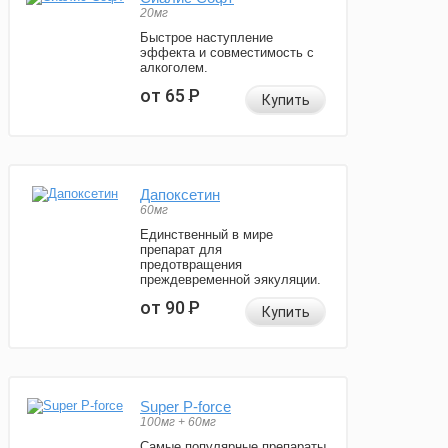
20мг
Быстрое наступление
эффекта и совместимость с
алкоголем.
от 65
Р
Купить
Дапоксетин
60мг
Единственный в мире
препарат для
предотвращения
преждевременной эякуляции.
от 90
Р
Купить
Super P-force
100мг + 60мг
Самые популярные препараты