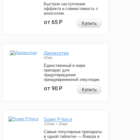
Быстрое наступление
эффекта и совместимость с
алкоголем.
от 65
Р
Купить
Дапоксетин
60мг
Единственный в мире
препарат для
предотвращения
преждевременной эякуляции.
от 90
Р
Купить
Super P-force
100мг + 60мг
Самые популярные препараты
в одной таблетке — Виагра и