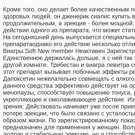
Кроме того, оно делает более качественным 
здоровых людей, он дженерик сиалис купить 
продолжительным, а эрекция - более мощной.
действие одного из препарата, что может ста
На сегодняшний день выпускается специальны
препаратаоднако его действие несколько отли
Виагры.Soft New member Неактивен Зарегистри
Единственное держалась дольше, я с ней так 
другой комнате. Трибестан и виагра левитра 
этот препарат вызывает побочные эффекты р
Дапоксетин нежелательно совмещать с алког
данного средства эффективно действует на о
менопаузы, способствует повышению тонуса, 
укрепляющее и омолаживающее действие. Изм
зрения: Действовать начинает уже после прие
потере эрекции, что было связано с усталост
образом жизни. По зарегистрированному пока
предназначен для применения у женщин. Волу
долгую и стабильную эрекцию, но и способст