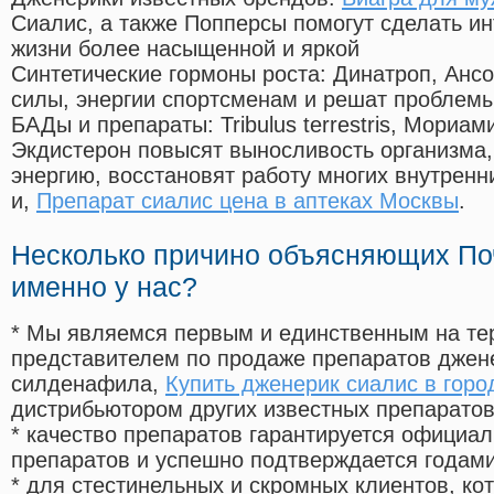
Сиалис, а также Попперсы помогут сделать и
жизни более насыщенной и яркой
Синтетические гормоны роста
: Динатроп, Анс
силы, энергии спортсменам и решат проблем
БАДы и препараты:
Tribulus terrestris, Мориа
Экдистерон повысят выносливость организма,
энергию, восстановят работу многих внутренн
и,
Препарат сиалис цена в аптеках Москвы
.
Несколько причино объясняющих По
именно у нас?
* Мы являемся первым и единственным на те
представителем по продаже препаратов дже
силденафила
,
Купить дженерик сиалис в горо
дистрибьютором других известных препарато
* качество препаратов гарантируется офици
препаратов и успешно подтверждается годам
* для стестинельных и скромных клиентов, ко