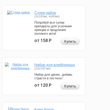
Супер набор
(2х160мг, 4х80мг)
Попробуй все супер
препараты для усиления
эрекции и продления
полового акта!
от 158
Р
Купить
Набор для влюбленных
(10х100 мг)
Набор для двоих, добавь
страсти в постель!
от 120
Р
Купить
Крем Naron