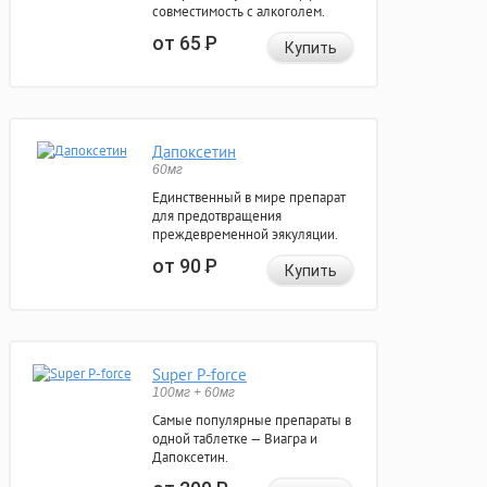
совместимость с алкоголем.
от 65
Р
Купить
Дапоксетин
60мг
Единственный в мире препарат
для предотвращения
преждевременной эякуляции.
от 90
Р
Купить
Super P-force
100мг + 60мг
Самые популярные препараты в
одной таблетке — Виагра и
Дапоксетин.