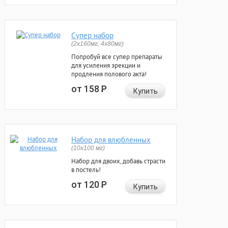
Супер набор
(2х160мг, 4х80мг)
Попробуй все супер препараты
для усиления эрекции и
продления полового акта!
от 158
Р
Купить
Набор для влюбленных
(10х100 мг)
Набор для двоих, добавь страсти
в постель!
от 120
Р
Купить