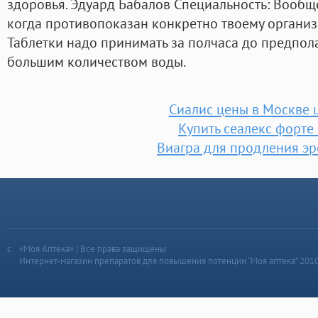
здоровья. Эдуард Бабалов Специальность: Вооб
когда противопоказан конкретно твоему организ
Таблетки надо принимать за полчаса до предпола
большим количеством воды.
Сиалис цены в Москве 
Купить сеалекс форте
Виагра для продления э
«Моя Аптека» | Все права защищены
Интернет-магазин препаратов для повышения потенции “Моя аптека” 201