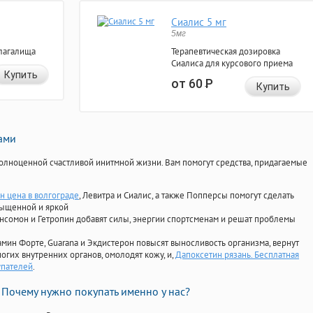
Сиалис 5 мг
5мг
лагалища
Терапевтическая дозировка
Сиалиса для курсового приема
Купить
от 60
Р
Купить
нами
олноценной счастливой инитмной жизни. Вам помогут средства, придагаемые
н цена в волгограде
, Левитра и Сиалис, а также Попперсы помогут сделать
сыщенной и яркой
Ансомон и Гетропин добавят силы, энергии спортсменам и решат проблемы
ориамин Форте, Guarana и Экдистерон повысят выносливость организма, вернут
огих внутренних органов, омолодят кожу, и,
Дапоксетин рязань. Бесплатная
упателей
.
Почему нужно покупать именно у нас?