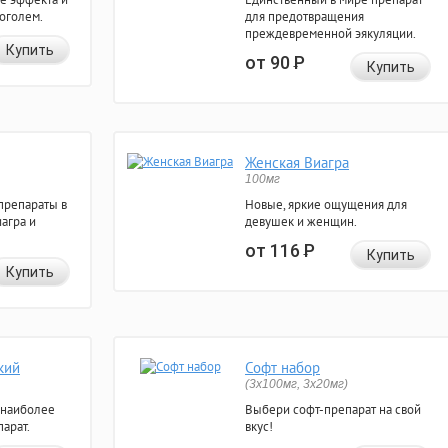
коголем.
для предотвращения
преждевременной эякуляции.
Купить
от 90
Р
Купить
Женская Виагра
100мг
препараты в
Новые, яркие ощущения для
агра и
девушек и женщин.
от 116
Р
Купить
Купить
кий
Софт набор
(3x100мг, 3x20мг)
 наиболее
Выбери софт-препарат на свой
арат.
вкус!