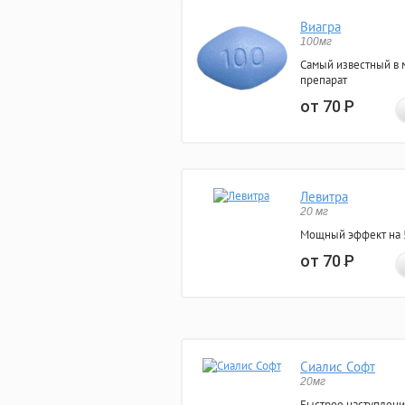
Виагра
100мг
Самый известный в 
препарат
от 70
Р
Левитра
20 мг
Мощный эффект на 5
от 70
Р
Сиалис Софт
20мг
Быстрое наступлени