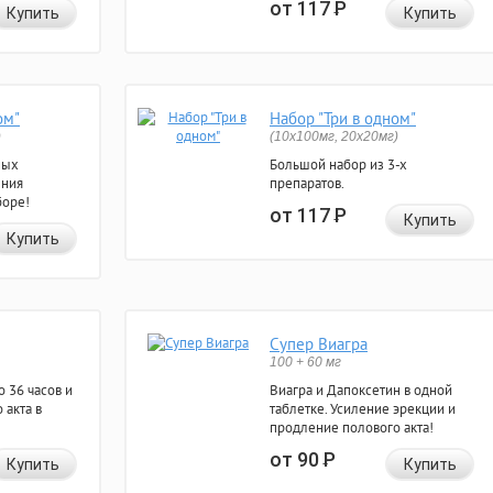
от 117
Р
Купить
Купить
ом"
Набор "Три в одном"
)
(10x100мг, 20x20мг)
ных
Большой набор из 3-х
ения
препаратов.
боре!
от 117
Р
Купить
Купить
Супер Виагра
100 + 60 мг
 36 часов и
Виагра и Дапоксетин в одной
 акта в
таблетке. Усиление эрекции и
продление полового акта!
от 90
Р
Купить
Купить