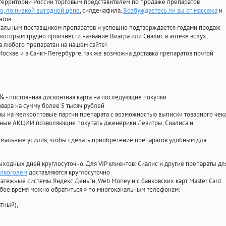
территории России торговым представителем по продаже препаратов
но, по низкой выгодной цене
, силденафила
,
Возбуждаетесь ли вы от массажа
и
атов
циальным поставщиком препаратов и успешно подтверждается годами продаж
 которым трудно произнести название Виагра или Сиалис в аптеке вслух,
 любого препаратан на нашем сайте!
Москве и в Санкт-Петербурге, так же возможна доставка препаратов почтой
- постоянная дисконтная карта на последующие покупки
0%
овара на сумму более 5 тысяч рублей
 на мелкооптовые партии препарата с возможностью выписки товарного чек
личные АКЦИИ позволяющие покупать дженерики Левитры, Сиалиса и
мальные усилия, чтобы сделать приобретение препаратов удобным для
ыходных дней круглосуточно. Для VIP клиентов: Сиалис и другие препараты дл
алкоголем
доставляются круглосуточно
атежные системы Яндекс Деньги, Web Money и с банковских карт Master Card
юбое время можно обратиться
»
по многоканальным телефонам:
тный),