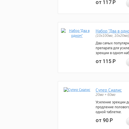
от 117
Р
Набор "Два в одн
(10x100мг, 10x20мг
Два самых популяр
препарата для усил
эрекции в одном на
от 115
Р
Супер Сиалис
20мг + 60мг
Усиление эрекции до
продление полового
одной таблетке.
от 90
Р