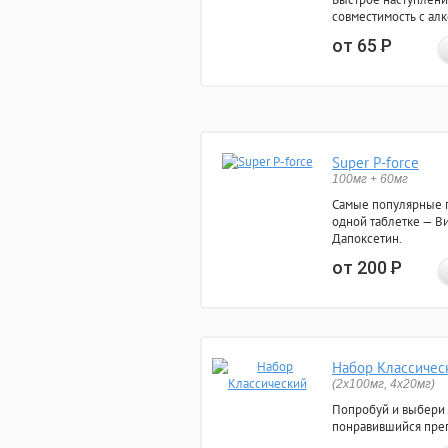
совместимость с ал
от 65
Р
Super P-force
100мг + 60мг
Самые популярные 
одной таблетке — Ви
Дапоксетин.
от 200
Р
Набор Классичес
(2x100мг, 4x20мг)
Попробуй и выбери
понравившийся преп