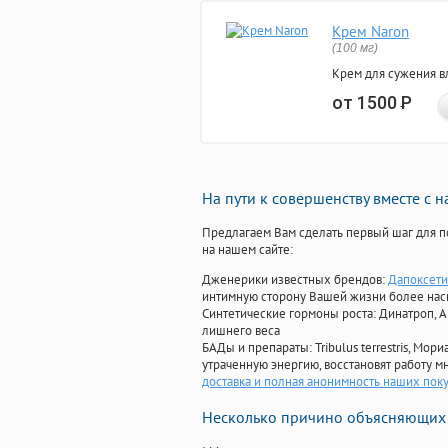
Крем Naron
(100 мг)
Крем для сужения в
от 1500
Р
На пути к совершенству вместе с 
Предлагаем Вам сделать первый шаг для п
на нашем сайте:
Дженерики известных брендов:
Дапоксети
интимную сторону Вашей жизни более на
Синтетические гормоны роста
: Динатроп, 
лишнего веса
БАДы и препараты:
Tribulus terrestris, М
утраченную энергию, восстановят работу мн
доставка и полная анонимность наших пок
Несколько причино объясняющих 