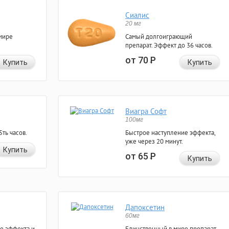
Сиалис
20 мг
мире
Самый долгоиграющий
препарат. Эффект до 36 часов.
от 70
Р
Купить
Купить
Виагра Софт
100мг
ть часов.
Быстрое наступление эффекта,
уже через 20 минут.
Купить
от 65
Р
Купить
Дапоксетин
60мг
е эффекта и
Единственный в мире препарат