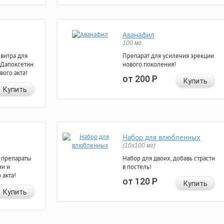
Аванафил
100 мг
евитра для
Препарат для усиления эрекции
 Дапоксетин
нового поколения!
вого акта!
от 200
Р
Купить
Купить
Набор для влюбленных
(10х100 мг)
 препараты
Набор для двоих, добавь страсти
ии и
в постель!
 акта!
от 120
Р
Купить
Купить