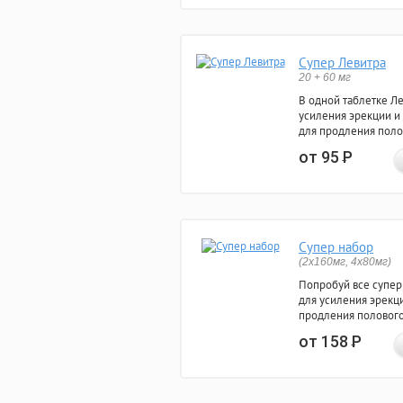
Супер Левитра
20 + 60 мг
В одной таблетке Л
усиления эрекции и
для продления поло
от 95
Р
Супер набор
(2х160мг, 4х80мг)
Попробуй все супер
для усиления эрекц
продления полового
от 158
Р