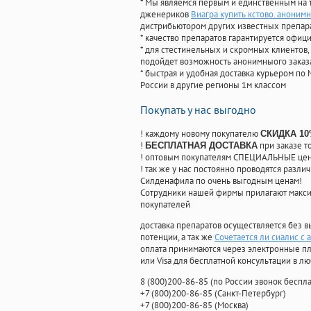
* Мы являемся первым и единственным на 
дженериков
Виагра купить кстово. аноним
дистрибьютором других известных препар
* качество препаратов гарантируется офи
* для стестинельных и скромных клиентов,
подойдет возможность анонимныого заказа
* быстрая и удобная доставка курьером по 
России в другие регионы 1м классом
Покупать у нас выгодно
! каждому новому покупателю
СКИДКА 1
!
при заказе т
БЕСПЛАТНАЯ ДОСТАВКА
! оптовым покупателям СПЕЦИАЛЬНЫЕ цены
! так же у нас постоянно проводятся раз
Силденафила по очень выгодным ценам!
Cотрудники нашей фирмы прилагают макси
покупателей
доставка препаратов осуществляется без в
потенции, а так же
Сочетается ли сиалис с 
оплата принимаются через электронные пл
или Visa для бесплатной консультации в л
8
(800
)200-86-85
(
по России звонок беспла
+7
(800
)200-86-85
(
Санкт-Петербург)
+7
(800
)200-86-85
(
Москва)