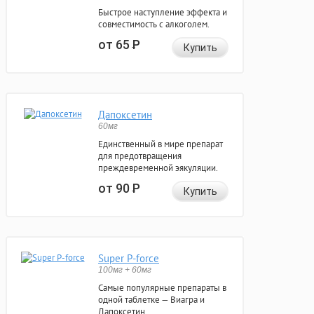
Быстрое наступление эффекта и
совместимость с алкоголем.
от 65
Р
Купить
Дапоксетин
60мг
Единственный в мире препарат
для предотвращения
преждевременной эякуляции.
от 90
Р
Купить
Super P-force
100мг + 60мг
Самые популярные препараты в
одной таблетке — Виагра и
Дапоксетин.