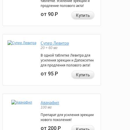
таблетке. Усиление эрекции и
продление полового акта!
от 90
Р
Купить
Супер Левитра
20 + 60 мг
В одной таблетке Левитра для
усиления эрекции и Дапоксетин
для продления полового акта!
от 95
Р
Купить
Аванафил
100 мг
Препарат для усиления эрекции
нового поколения!
от 200
Р
Купить