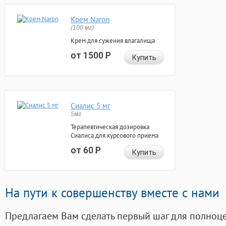
Крем Naron
(100 мг)
Крем для сужения влагалища
от 1500
Р
Купить
Сиалис 5 мг
5мг
Терапевтическая дозировка
Сиалиса для курсового приема
от 60
Р
Купить
На пути к совершенству вместе с нами
Предлагаем Вам сделать первый шаг для полноц