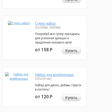
Супер набор
(2х160мг, 4х80мг)
Попробуй все супер препараты
для усиления эрекции и
продления полового акта!
от 158
Р
Купить
Набор для влюбленных
(10х100 мг)
Набор для двоих, добавь страсти
в постель!
от 120
Р
Купить