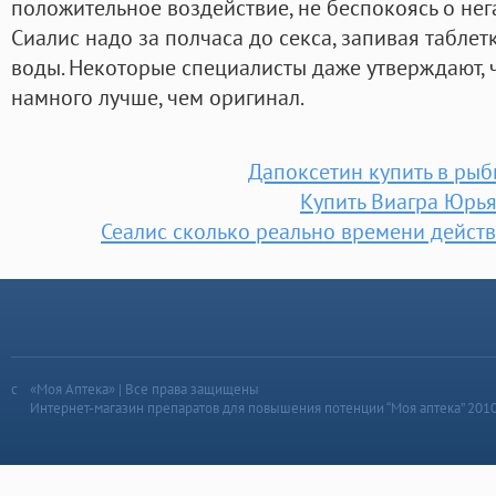
положительное воздействие, не беспокоясь о не
Сиалис надо за полчаса до секса, запивая табле
воды. Некоторые специалисты даже утверждают, 
намного лучше, чем оригинал.
Дапоксетин купить в рыб
Купить Виагра Юрь
Сеалис сколько реально времени действ
«Моя Аптека» | Все права защищены
Интернет-магазин препаратов для повышения потенции “Моя аптека” 201