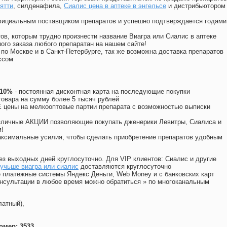
ятти
, силденафила
,
Сиалис цена в аптеке в энгельсе
и дистрибьютором
официальным поставщиком препаратов и успешно подтверждается годами
ов, которым трудно произнести название Виагра или Сиалис в аптеке
ого заказа любого препаратан на нашем сайте!
 по Москве и в Санкт-Петербурге, так же возможна доставка препаратов
ссом
 10%
- постоянная дисконтная карта на последующие покупки
товара на сумму более 5 тысяч рублей
цены на мелкооптовые партии препарата с возможностью выписки
различные АКЦИИ позволяющие покупать дженерики Левитры, Сиалиса и
!
ксимальные усилия, чтобы сделать приобретение препаратов удобным
ез выходных дней круглосуточно. Для VIP клиентов: Сиалис и другие
учьше виагра или сиалис
доставляются круглосуточно
 платежные системы Яндекс Деньги, Web Money и с банковских карт
консультации в любое время можно обратиться
»
по многоканальным
латный),
омер: 3533