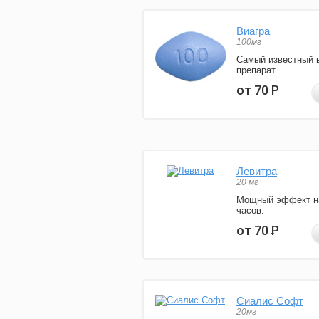
Виагра
100мг
Самый известный 
препарат
от 70
Р
Левитра
20 мг
Мощный эффект н
часов.
от 70
Р
Сиалис Софт
20мг