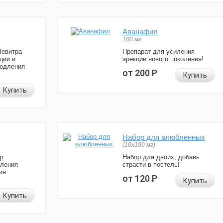
Аванафил
100 мг
Левитра
Препарат для усиления
ции и
эрекции нового поколения!
родления
от 200
Р
Купить
Купить
Набор для влюбленных
(10х100 мг)
р
Набор для двоих, добавь
иления
страсти в постель!
ия
от 120
Р
Купить
Купить