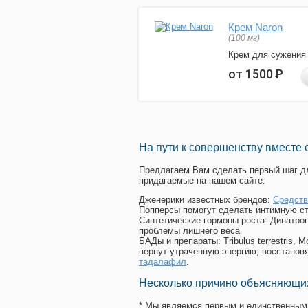
Крем Naron
(100 мг)
Крем для сужения
от 1500
Р
На пути к совершенству вместе 
Предлагаем Вам сделать первый шаг дл
придагаемые на нашем сайте:
Дженерики известных брендов:
Средств
Попперсы помогут сделать интимную с
Синтетические гормоны роста
: Динатро
проблемы лишнего веса
БАДы и препараты:
Tribulus terrestris
вернут утраченную энергию, восстановя
тадалафил
.
Несколько причино объясняющих
* Мы являемся первым и единственным 