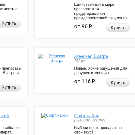
ние
Единственный в мире
тимость с
препарат для
предотвращения
преждевременной эякуляции.
Купить
от 90
Р
Купить
Женская Виагра
100мг
 препараты
Новые, яркие ощущения для
— Виагра и
девушек и женщин.
от 116
Р
Купить
Купить
ский
Софт набор
(3x100мг, 3x20мг)
и наиболее
Выбери софт-препарат на
парат.
свой вкус!