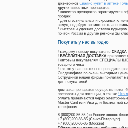
дженериков
Сиалис купит в аптеке Толь
других известных препаратов
* качество препаратов гарантируется 
продаж
* для стестинельных и скромных клиент
вслух, подойдет возможность анонимны
* быстрая и удобная доставка курьером
почтой России в другие регионы 1м кла
Покупать у нас выгодно
! каждому новому покупателю
СКИДКА
!
БЕСПЛАТНАЯ ДОСТАВКА
при заказе 
! оптовым покупателям СПЕЦИАЛЬНЫЕ 
товарного чека
! так же у нас постоянно проводятся 
Силденафила по очень выгодным ценам
Cотрудники нашей фирмы прилагают ма
для покупателей
доставка препаратов осуществляется б
препараты для потенции, а так же
Что л
оплата принимаются через электронные
Master Card или Visa для бесплатной 
телефонам:
8
(800
)200-86-85
(
по России звонок бесп
+7
(800
)200-86-85
(
Санкт-Петербург)
+7
(800
)200-86-85
(
Москва)
Обязательно назовите добавочный н