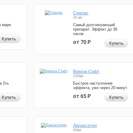
Сиалис
20 мг
в мире
Самый долгоиграющий
препарат. Эффект до 36
часов.
Купить
от 70
Р
Купить
Виагра Софт
100мг
а 5ть
Быстрое наступление
эффекта, уже через 20 минут.
от 65
Р
Купить
Купить
Дапоксетин
60мг