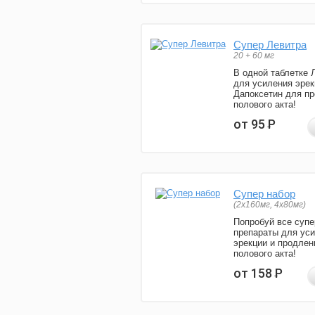
Супер Левитра
20 + 60 мг
В одной таблетке 
для усиления эрек
Дапоксетин для п
полового акта!
от 95
Р
Супер набор
(2х160мг, 4х80мг)
Попробуй все супе
препараты для ус
эрекции и продлен
полового акта!
от 158
Р