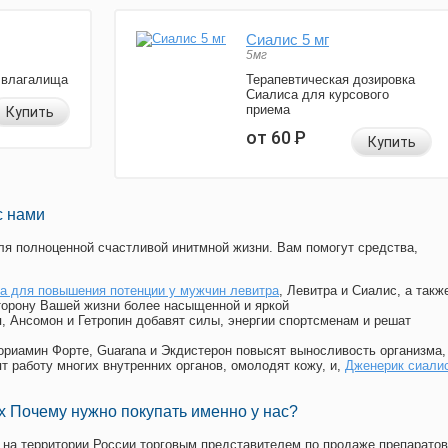
Сиалис 5 мг
5мг
 влагалища
Терапевтическая дозировка
Сиалиса для курсового
приема
Купить
от 60
Р
Купить
с нами
я полноценной счастливой инитмной жизни. Вам помогут средства,
а для повышения потенции у мужчин левитра
, Левитра и Сиалис, а такж
торону Вашей жизни более насыщенной и яркой
п, Ансомон и Гетропин добавят силы, энергии спортсменам и решат
, Мориамин Форте, Guarana и Экдистерон повысят выносливость организма,
т работу многих внутренних органов, омолодят кожу, и,
Дженерик сиали
 Почему нужно покупать именно у нас?
на территории России торговым представителем по продаже препаратов