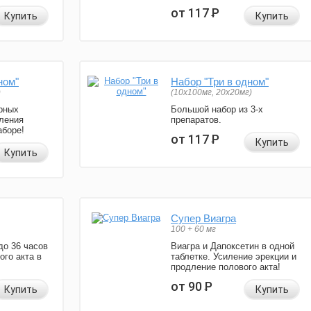
от 117
Р
Купить
Купить
ном"
Набор "Три в одном"
)
(10x100мг, 20x20мг)
рных
Большой набор из 3-х
ления
препаратов.
аборе!
от 117
Р
Купить
Купить
Супер Виагра
100 + 60 мг
до 36 часов
Виагра и Дапоксетин в одной
ого акта в
таблетке. Усиление эрекции и
продление полового акта!
от 90
Р
Купить
Купить