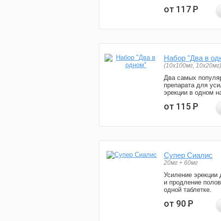
от 117
Р
Набор "Два в од
(10x100мг, 10x20мг
Два самых популя
препарата для уси
эрекции в одном н
от 115
Р
Супер Сиалис
20мг + 60мг
Усиление эрекции 
и продление полов
одной таблетке.
от 90
Р