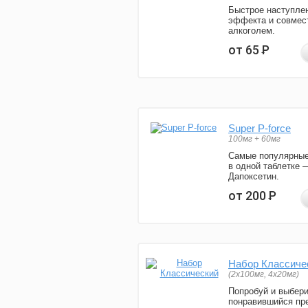
Быстрое наступле
эффекта и совмес
алкоголем.
от 65
Р
Super P-force
100мг + 60мг
Самые популярные
в одной таблетке 
Дапоксетин.
от 200
Р
Набор Классиче
(2x100мг, 4x20мг)
Попробуй и выбер
понравившийся пре