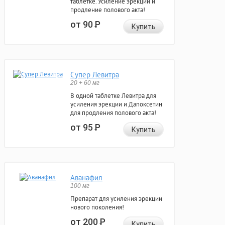
таблетке. Усиление эрекции и
продление полового акта!
от 90
Р
Купить
Супер Левитра
20 + 60 мг
В одной таблетке Левитра для
усиления эрекции и Дапоксетин
для продления полового акта!
от 95
Р
Купить
Аванафил
100 мг
Препарат для усиления эрекции
нового поколения!
от 200
Р
Купить