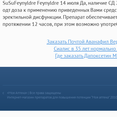
SuSuFeynyldre Feynyldre 14 июля Да, наличие СД 
одт доза к применению приведенных Вами средс
эректильной дисфункции. Препарат обеспечивае
протяжении 12 часов, при этом возможно употре
Заказать Почтой Аванафил Ве
Сиалис в 35 лет нормально
Где заказать Дапоксетин 
«Моя Аптека» | Все права защищены
Интернет-магазин препаратов для повышения потенции “Моя аптека” 201