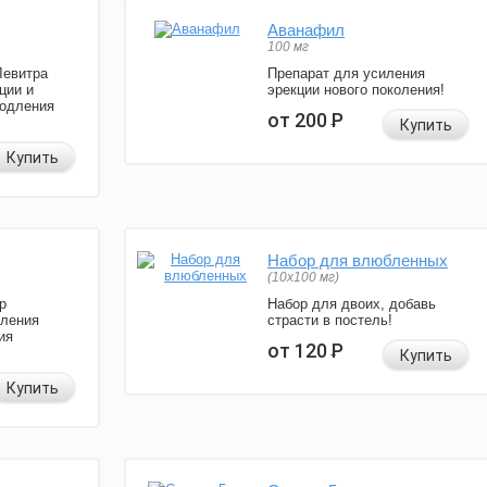
Аванафил
100 мг
Левитра
Препарат для усиления
ции и
эрекции нового поколения!
родления
от 200
Р
Купить
Купить
Набор для влюбленных
(10х100 мг)
р
Набор для двоих, добавь
иления
страсти в постель!
ия
от 120
Р
Купить
Купить