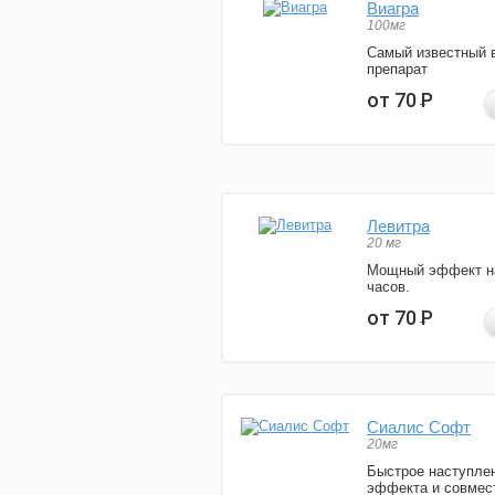
Виагра
100мг
Самый известный 
препарат
от 70
Р
Левитра
20 мг
Мощный эффект н
часов.
от 70
Р
Сиалис Софт
20мг
Быстрое наступле
эффекта и совмес