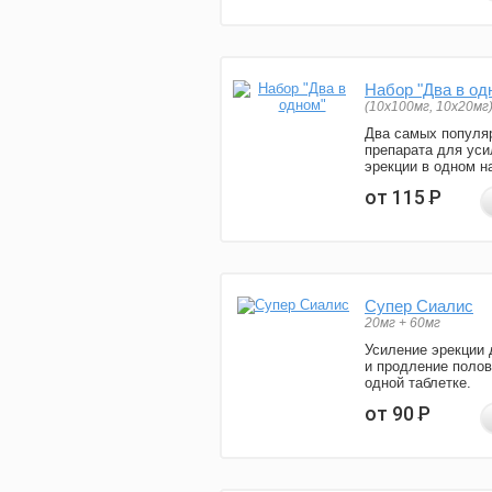
Набор "Два в од
(10x100мг, 10x20мг
Два самых популя
препарата для уси
эрекции в одном н
от 115
Р
Супер Сиалис
20мг + 60мг
Усиление эрекции 
и продление полов
одной таблетке.
от 90
Р