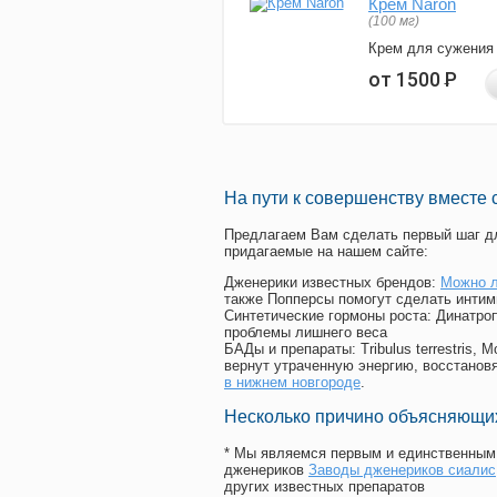
Крем Naron
(100 мг)
Крем для сужения
от 1500
Р
На пути к совершенству вместе 
Предлагаем Вам сделать первый шаг дл
придагаемые на нашем сайте:
Дженерики известных брендов:
Можно л
также Попперсы помогут сделать интим
Синтетические гормоны роста
: Динатро
проблемы лишнего веса
БАДы и препараты:
Tribulus terrestris
вернут утраченную энергию, восстановя
в нижнем новгороде
.
Несколько причино объясняющих
* Мы являемся первым и единственным 
дженериков
Заводы дженериков сиалис
других известных препаратов