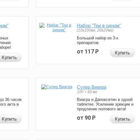
ном"
Набор "Три в одном"
)
(10x100мг, 20x20мг)
рных
Большой набор из 3-х
ления
препаратов.
аборе!
от 117
Р
Купить
Купить
Супер Виагра
100 + 60 мг
до 36 часов
Виагра и Дапоксетин в одной
ого акта в
таблетке. Усиление эрекции и
продление полового акта!
от 90
Р
Купить
Купить