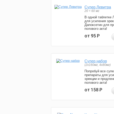
Супер Левитра
20 + 60 мг
В одной таблетке 
для усиления эрек
Дапоксетин для п
полового акта!
от 95
Р
Супер набор
(2х160мг, 4х80мг)
Попробуй все супе
препараты для ус
эрекции и продлен
полового акта!
от 158
Р