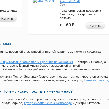
Сиалис 5 мг
5мг
 влагалища
Терапевтическая дозировка
Сиалиса для курсового
приема
Купить
от 60
Р
Купить
с нами
я полноценной счастливой инитмной жизни. Вам помогут средства,
и принимать сиалис что бы дольше не кончаться
, Левитра и Сиалис, а
ную сторону Вашей жизни более насыщенной и яркой
п, Ансомон и Гетропин добавят силы, энергии спортсменам и решат
, Мориамин Форте, Guarana и Экдистерон повысят выносливость организма,
т работу многих внутренних органов, омолодят кожу, и,
Цены на левитр
 Почему нужно покупать именно у нас?
на территории России торговым представителем по продаже препаратов
, силденафила
,
Супер сиалис цена в Белгороде
и дистрибьютором