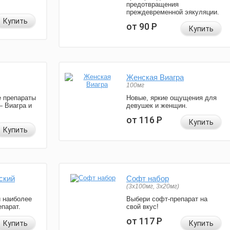
предотвращения
преждевременной эякуляции.
Купить
от 90
Р
Купить
Женская Виагра
100мг
 препараты
Новые, яркие ощущения для
— Виагра и
девушек и женщин.
от 116
Р
Купить
Купить
ский
Софт набор
(3x100мг, 3x20мг)
и наиболее
Выбери софт-препарат на
парат.
свой вкус!
от 117
Р
Купить
Купить