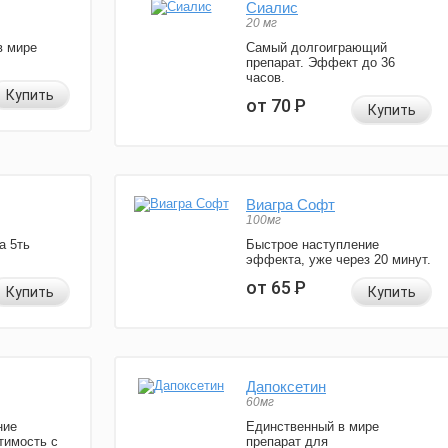
Сиалис
20 мг
в мире
Самый долгоиграющий
препарат. Эффект до 36
часов.
Купить
от 70
Р
Купить
Виагра Софт
100мг
а 5ть
Быстрое наступление
эффекта, уже через 20 минут.
от 65
Р
Купить
Купить
Дапоксетин
60мг
ние
Единственный в мире
тимость с
препарат для