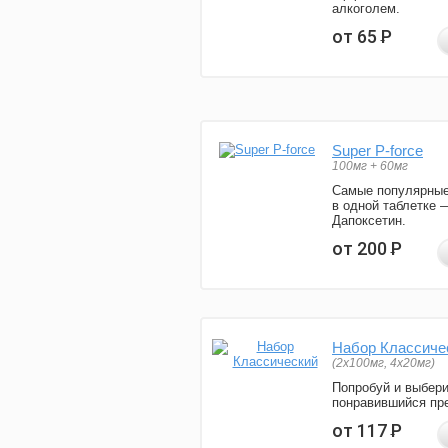
алкоголем.
от 65
Р
Super P-force
100мг + 60мг
Самые популярные
в одной таблетке 
Дапоксетин.
от 200
Р
Набор Классиче
(2x100мг, 4x20мг)
Попробуй и выбер
понравившийся пре
от 117
Р