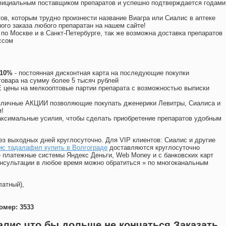
официальным поставщиком препаратов и успешно подтверждается годами
ов, которым трудно произнести название Виагра или Сиалис в аптеке
ого заказа любого препаратан на нашем сайте!
 по Москве и в Санкт-Петербурге, так же возможна доставка препаратов
ссом
 10%
- постоянная дисконтная карта на последующие покупки
товара на сумму более 5 тысяч рублей
цены на мелкооптовые партии препарата с возможностью выписки
различные АКЦИИ позволяющие покупать дженерики Левитры, Сиалиса и
!
ксимальные усилия, чтобы сделать приобретение препаратов удобным
ез выходных дней круглосуточно. Для VIP клиентов: Сиалис и другие
ис тадалафил купить в Волгограде
доставляются круглосуточно
 платежные системы Яндекс Деньги, Web Money и с банковских карт
консультации в любое время можно обратиться
»
по многоканальным
латный),
омер: 3533
лис что бы дольше не кончаться Заказать