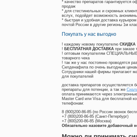
* качество препаратов гарантируется 
продаж
* для стестинельных и скромных клиент
вслух, подойдет возможность анонимны
* быстрая и удобная доставка курьером
почтой России в другие регионы 1м кла
Покупать у нас выгодно
! каждому новому покупателю
СКИДКА
!
БЕСПЛАТНАЯ ДОСТАВКА
при заказе 
! оптовым покупателям СПЕЦИАЛЬНЫЕ 
товарного чека
! так же у нас постоянно проводятся 
Силденафила по очень выгодным ценам
Cотрудники нашей фирмы прилагают ма
для покупателей
доставка препаратов осуществляется б
препараты для потенции, а так же
Сиал
оплата принимаются через электронные
Master Card или Visa для бесплатной 
телефонам:
8
(800
)200-86-85
(
по России звонок бесп
+7
(800
)200-86-85
(
Санкт-Петербург)
+7
(800
)200-86-85
(
Москва)
Обязательно назовите добавочный н
Можно ли принимать сиа