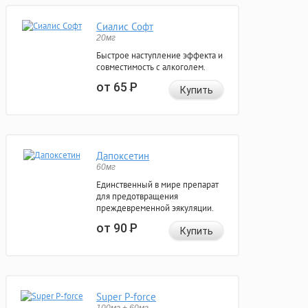
Сиалис Софт
20мг
Быстрое наступление эффекта и
совместимость с алкоголем.
от 65
Р
Купить
Дапоксетин
60мг
Единственный в мире препарат
для предотвращения
преждевременной эякуляции.
от 90
Р
Купить
Super P-force