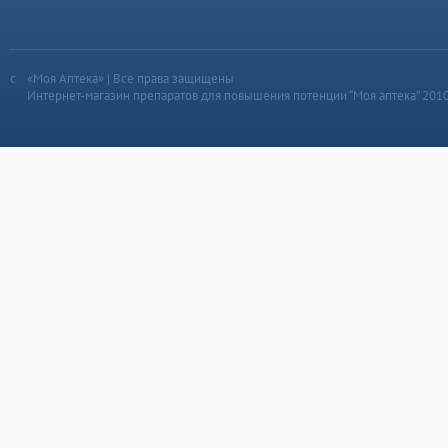
«Моя Аптека» | Все права защищены
Интернет-магазин препаратов для повышения потенции “Моя аптека” 201