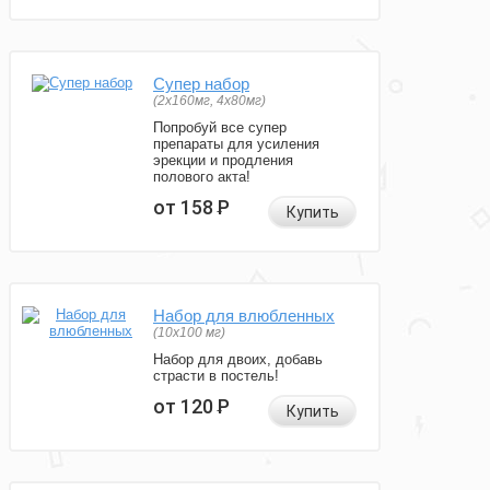
Супер набор
(2х160мг, 4х80мг)
Попробуй все супер
препараты для усиления
эрекции и продления
полового акта!
от 158
Р
Купить
Набор для влюбленных
(10х100 мг)
Набор для двоих, добавь
страсти в постель!
от 120
Р
Купить