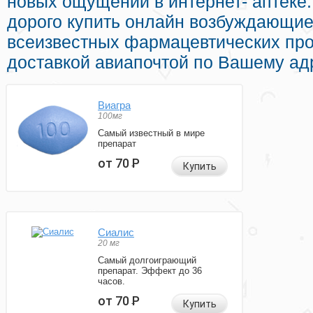
новых ощущений в интернет- аптеке.
дорого купить онлайн возбуждающи
всеизвестных фармацевтических про
доставкой авиапочтой по Вашему ад
Виагра
100мг
Самый известный в мире
препарат
от 70
Р
Купить
Сиалис
20 мг
Самый долгоиграющий
препарат. Эффект до 36
часов.
от 70
Р
Купить