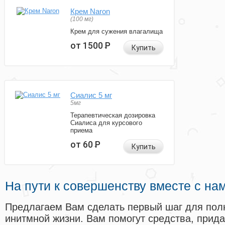
Крем Naron
(100 мг)
Крем для сужения влагалища
от 1500
Р
Купить
Сиалис 5 мг
5мг
Терапевтическая дозировка
Сиалиса для курсового
приема
от 60
Р
Купить
На пути к совершенству вместе с на
Предлагаем Вам сделать первый шаг для пол
инитмной жизни. Вам помогут средства, прид