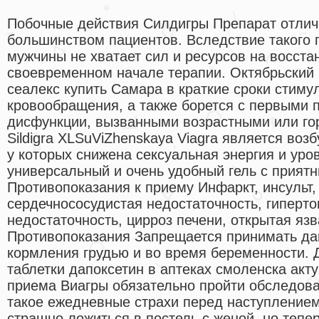
Побочные действия Силдигры Препарат отлич
большинством пациентов. Вследствие такого 
мужчины не хватает сил и ресурсов на восст
своевременном начале терапии. Октябрьский
сеалекс купить Самара в краткие сроки стиму
кровообращения, а также борется с первыми 
дисфункции, вызванными возрастными или г
Sildigra XLSuViZhenskaya Viagra является воз
у которых снижена сексуальная энергия и уро
универсальный и очень удобный гель с прият
Противопоказания к приему Инфаркт, инсульт,
сердечнососудистая недостаточность, гиперто
недостаточность, цирроз печени, открытая язв
Противопоказания Запрещается принимать да
кормления грудью и во время беременности.
таблетки дапоксетин в аптеках смоленска ак
приема Виагры обязательно пройти обследован
такое ежедневные страхи перед наступление
страшно ложиться в постель с женой, но тепер