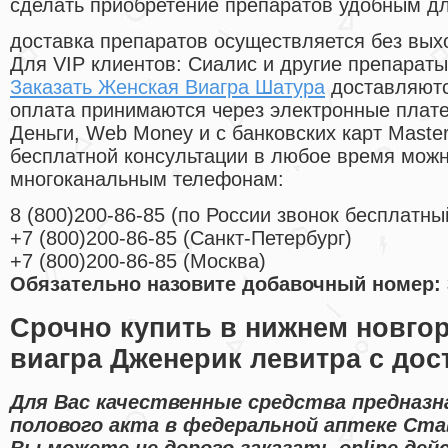
сделать приобретение препаратов удобным д
доставка препаратов осуществляется без вых
Для VIP клиентов: Сиалис и другие препараты
Заказать Женская Виагра Шатура
доставляютс
оплата принимаются через электронные плат
Деньги, Web Money и с банковских карт Master
бесплатной консультации в любое время мож
многоканальным телефонам:
8
(800
)200-86-85
(
по России звонок бесплатны
+7
(800
)200-86-85
(
Санкт-Петербург)
+7
(800
)200-86-85
(
Москва)
Обязательно назовите добавочный номер: 
Срочно купить в нижнем новго
виагра Дженерик левитра с дос
Для Вас качественные средства предназн
полового акта в федеральной аптеке Ста
Вы можете не дорого заказать online де