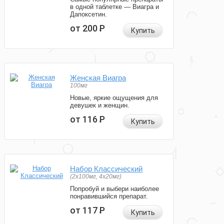
в одной таблетке — Виагра и
Дапоксетин.
от 200
Р
Купить
Женская Виагра
100мг
Новые, яркие ощущения для
девушек и женщин.
от 116
Р
Купить
Набор Классический
(2x100мг, 4x20мг)
Попробуй и выбери наиболее
понравившийся препарат.
от 117
Р
Купить