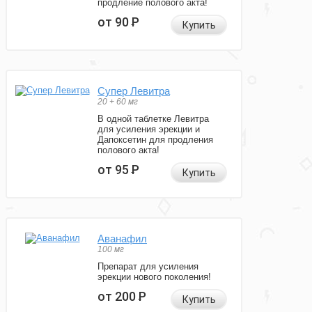
продление полового акта!
от 90
Р
Купить
Супер Левитра
20 + 60 мг
В одной таблетке Левитра
для усиления эрекции и
Дапоксетин для продления
полового акта!
от 95
Р
Купить
Аванафил
100 мг
Препарат для усиления
эрекции нового поколения!
от 200
Р
Купить