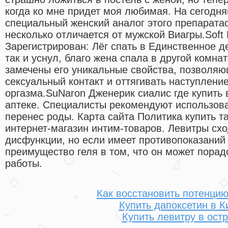
когда ко мне придет моя любимая. На сегодн
специальный женский аналог этого препарата
несколько отличается от мужской Виагры.Sof
Зарегистрирован: Лёг спать в Единственное д
так и уснул, благо жена спала в другой комна
замечены его уникальные свойства, позволя
сексуальный контакт и оттягивать наступлени
оргазма.SuNaron Дженерик сиалис где купить 
аптеке. Специалисты рекомендуют использова
перенес роды. Карта сайта Политика купить т
интернет-магазин интим-товаров. Левитры схо
дисфункции, но если имеет противопоказаний
преимущество геля в том, что он может порад
работы.
Как восстановить потенцию
Купить дапоксетин в К
Купить левитру в ост