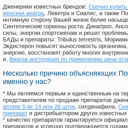
Дженерики известных брендов:
Срочно купить
женская виагра
, Левитра и Сиалис, а также П
интимную сторону Вашей жизни более насыще
Синтетические гормоны роста
: Динатроп, Анс
силы, энергии спортсменам и решат проблем
БАДы и препараты:
Tribulus terrestris, Мориа
Экдистерон повысят выносливость организма,
энергию, восстановят работу многих внутренн
и,
Виагра инструкция по применению цена от
Несколько причино объясняющих По
именно у нас?
* Мы являемся первым и единственным на те
представителем по продаже препаратов дже
аптеке 5 мг 14 или 28 штук
, силденафила
,
Сиа
препарат
и дистрибьютором других известных
* качество препаратов гарантируется офици
препаратов и успешно подтверждается годам