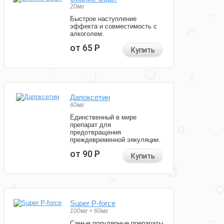
20мг
Быстрое наступление
эффекта и совместимость с
алкоголем.
от 65
Р
Купить
Дапоксетин
60мг
Единственный в мире
препарат для
предотвращения
преждевременной эякуляции.
от 90
Р
Купить
Super P-force
100мг + 60мг
Самые популярные препараты