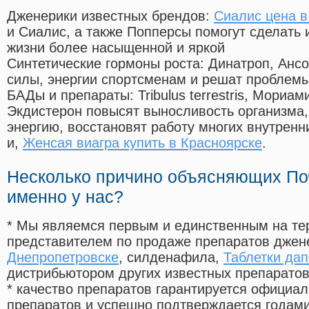
Дженерики известных брендов:
Сиалис цена в
и Сиалис, а также Попперсы помогут сделать
жизни более насыщенной и яркой
Синтетические гормоны роста
: Динатроп, Анс
силы, энергии спортсменам и решат проблем
БАДы и препараты:
Tribulus terrestris, Мориа
Экдистерон повысят выносливость организма,
энергию, восстановят работу многих внутренн
и,
Женсая виагра купить в Красноярске
.
Несколько причино объясняющих По
именно у нас?
* Мы являемся первым и единственным на те
представителем по продаже препаратов дже
Днепропетровске
, силденафила
,
Таблетки дап
дистрибьютором других известных препарато
* качество препаратов гарантируется офици
препаратов и успешно подтверждается годам