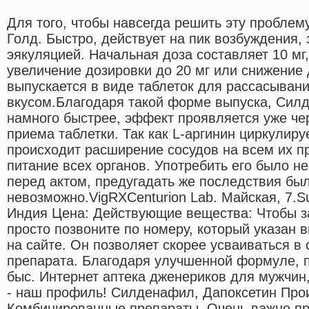
Для того, чтобы навсегда решить эту проблем
Голд. Быстро, действует на пик возбуждения,
эякуляцией. Начальная доза составляет 10 мг
увеличение дозировки до 20 мг или снижение 
выпускается в виде таблеток для рассасыван
вкусом.Благодаря такой форме выпуска, Сил
намного быстрее, эффект проявляется уже че
приема таблетки. Так как L-аргинин циркулиру
происходит расширение сосудов на всем их п
питание всех органов. Употребить его было 
перед актом, предугадать же последствия бы
невозможно.VigRXCenturion Lab. Майская, 7.Su
Индия Цена: Действующие вещества: Чтобы за
просто позвоните по номеру, который указан 
на сайте. Он позволяет скорее усваиваться 
препарата. Благодаря улучшенной формуле, 
быс. Интернет аптека дженериков для мужчин,
- наш профиль! Силденафил, Дапоксетин Про
Комбинированные препараты. Очень важно пр