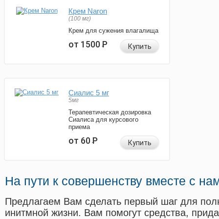
Крем Naron
(100 мг)
Крем для сужения влагалища
от 1500
Р
Купить
Сиалис 5 мг
5мг
Терапевтическая дозировка
Сиалиса для курсового
приема
от 60
Р
Купить
На пути к совершенству вместе с на
Предлагаем Вам сделать первый шаг для пол
инитмной жизни. Вам помогут средства, прид