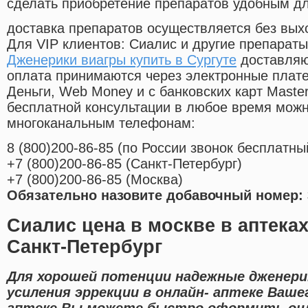
сделать приобретение препаратов удобным д
доставка препаратов осуществляется без вых
Для VIP клиентов: Сиалис и другие препараты
Дженерики виагры купить в Сургуте
доставляю
оплата принимаются через электронные плат
Деньги, Web Money и с банковских карт Master
бесплатной консультации в любое время мож
многоканальным телефонам:
8
(800
)200-86-85
(
по России звонок бесплатны
+7
(800
)200-86-85
(
Санкт-Петербург)
+7
(800
)200-86-85
(
Москва)
Обязательно назовите добавочный номер: 
Сиалис цена в москве в аптека
Санкт-Петербург
Для хорошей потенции надежные дженери
усиления эррекции в онлайн- аптеке Ваше
аптеке Вы можете быстро оформить он