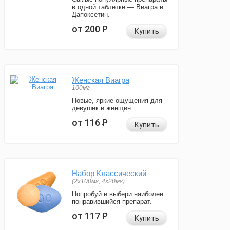
в одной таблетке — Виагра и
Дапоксетин.
от 200
Р
Купить
Женская Виагра
100мг
Новые, яркие ощущения для
девушек и женщин.
от 116
Р
Купить
Набор Классический
(2x100мг, 4x20мг)
Попробуй и выбери наиболее
понравившийся препарат.
от 117
Р
Купить