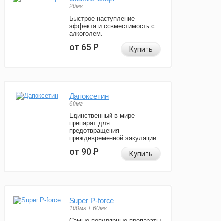
20мг
Быстрое наступление
эффекта и совместимость с
алкоголем.
от 65
Р
Купить
Дапоксетин
60мг
Единственный в мире
препарат для
предотвращения
преждевременной эякуляции.
от 90
Р
Купить
Super P-force
100мг + 60мг
Самые популярные препараты