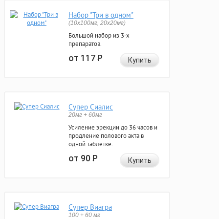
Набор "Три в одном"
(10x100мг, 20x20мг)
Большой набор из 3-х
препаратов.
от 117
Р
Купить
Супер Сиалис
20мг + 60мг
Усиление эрекции до 36 часов и
продление полового акта в
одной таблетке.
от 90
Р
Купить
Супер Виагра
100 + 60 мг