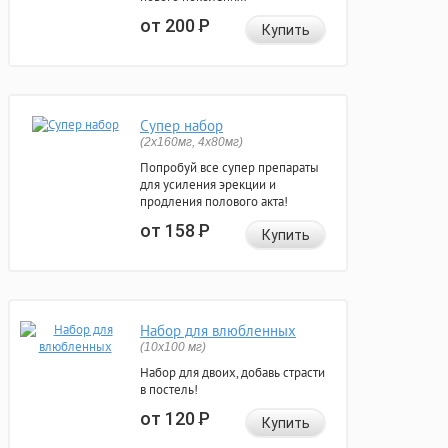
от 200
Р
Купить
Супер набор
(2х160мг, 4х80мг)
Попробуй все супер препараты
для усиления эрекции и
продления полового акта!
от 158
Р
Купить
Набор для влюбленных
(10х100 мг)
Набор для двоих, добавь страсти
в постель!
от 120
Р
Купить