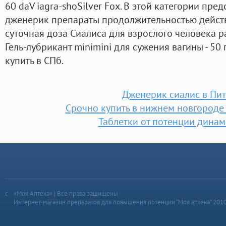
60 daV iagra-shoSilver Fox. В этой категории пр
дженерик препараты продолжительностью действ
суточная доза Сиалиса для взрослого человека р
Гель-лубрикант minimini для сужения вагины - 50
купить в СПб.
Дженерик сиалис в Пи
Срочно купить в нижнем новгороде 
Таблетки от потенции динам
«Моя Аптека» | Все права защищены
Интернет-магазин препаратов для повышения потенции “Моя аптека” 201