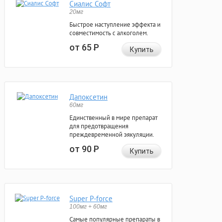
Сиалис Софт
20мг
Быстрое наступление эффекта и
совместимость с алкоголем.
от 65
Р
Купить
Дапоксетин
60мг
Единственный в мире препарат
для предотвращения
преждевременной эякуляции.
от 90
Р
Купить
Super P-force
100мг + 60мг
Самые популярные препараты в