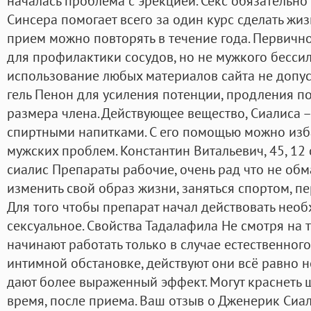
началась проблема с эрекцией. Секс обязательно
Синсера помогает всего за один курс сделать жи
прием можно повторять в течение года. Первичн
для профилактики сосудов, но не мужкого бесси
использование любых материалов сайта не допус
гель Пенон для усиления потенции, продления по
размера члена. Действующее вещество, Сиалиса –
спиртными напитками. С его помощью можно изб
мужских проблем. Константин Витальевич, 45, 12
сиалис Препараты рабочие, очень рад что не обма
изменить свой образ жизни, заняться спортом, п
Для того чтобы препарат начал действовать не
сексуальное. Свойства Тадалафила Не смотря на т
начинают работать только в случае естественног
интимной обстановке, действуют они всё равно н
дают более выраженный эффект. Могут краснеть 
время, после приема. Ваш отзыв о Дженерик Сиал