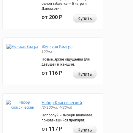
одной таблетке — Виагра и
Дапоксетин.
от 200
Р
Купить
Женская Виагра
100мг
Новые, яркие ощущения для
девушек и женщин.
от 116
Р
Купить
Набор Классический
(2x100мг, 4x20мг)
Попробуй и выбери наиболее
понравившийся препарат.
от 117
Р
Купить