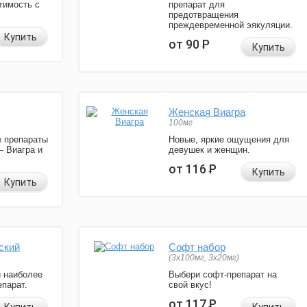
тимость с
препарат для
предотвращения
преждевременной эякуляции.
Купить
от 90
Р
Купить
Женская Виагра
100мг
 препараты
Новые, яркие ощущения для
— Виагра и
девушек и женщин.
от 116
Р
Купить
Купить
ский
Софт набор
(3x100мг, 3x20мг)
и наиболее
Выбери софт-препарат на
парат.
свой вкус!
от 117
Р