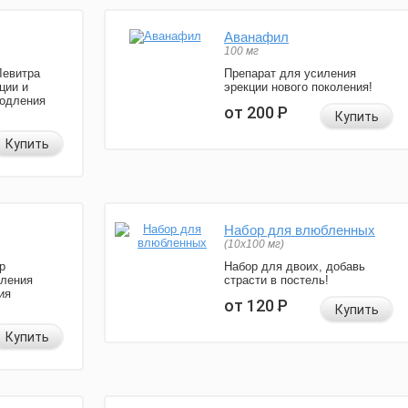
Аванафил
100 мг
Левитра
Препарат для усиления
ции и
эрекции нового поколения!
родления
от 200
Р
Купить
Купить
Набор для влюбленных
(10х100 мг)
р
Набор для двоих, добавь
иления
страсти в постель!
ия
от 120
Р
Купить
Купить