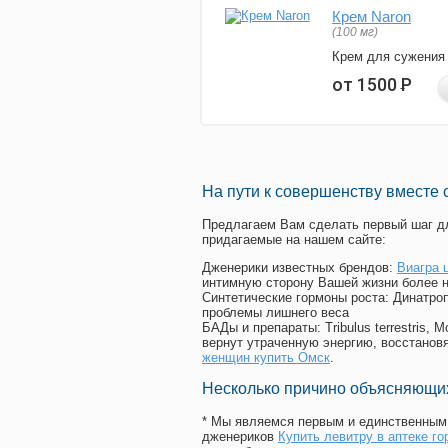
Крем Naron
(100 мг)
Крем для сужения
от 1500
Р
На пути к совершенству вместе 
Предлагаем Вам сделать первый шаг дл
придагаемые на нашем сайте:
Дженерики известных брендов:
Виагра 
интимную сторону Вашей жизни более 
Синтетические гормоны роста
: Динатро
проблемы лишнего веса
БАДы и препараты:
Tribulus terrestris
вернут утраченную энергию, восстановя
женщин купить Омск
.
Несколько причино объясняющих
* Мы являемся первым и единственным 
дженериков
Купить левитру в аптеке го