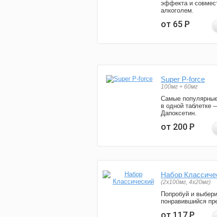
эффекта и совмес
алкоголем.
от 65
Р
Super P-force
100мг + 60мг
Самые популярные
в одной таблетке 
Дапоксетин.
от 200
Р
Набор Классиче
(2x100мг, 4x20мг)
Попробуй и выбер
понравившийся пре
от 117
Р