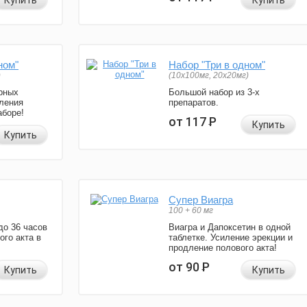
Купить
Купить
ном"
Набор "Три в одном"
)
(10x100мг, 20x20мг)
рных
Большой набор из 3-х
ления
препаратов.
аборе!
от 117
Р
Купить
Купить
Супер Виагра
100 + 60 мг
до 36 часов
Виагра и Дапоксетин в одной
ого акта в
таблетке. Усиление эрекции и
продление полового акта!
от 90
Р
Купить
Купить