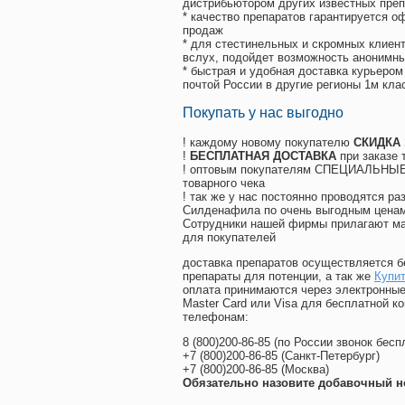
дистрибьютором других известных преп
* качество препаратов гарантируется 
продаж
* для стестинельных и скромных клиент
вслух, подойдет возможность анонимны
* быстрая и удобная доставка курьером
почтой России в другие регионы 1м кла
Покупать у нас выгодно
! каждому новому покупателю
СКИДКА
!
БЕСПЛАТНАЯ ДОСТАВКА
при заказе 
! оптовым покупателям СПЕЦИАЛЬНЫЕ 
товарного чека
! так же у нас постоянно проводятся 
Силденафила по очень выгодным ценам
Cотрудники нашей фирмы прилагают ма
для покупателей
доставка препаратов осуществляется б
препараты для потенции, а так же
Купит
оплата принимаются через электронные
Master Card или Visa для бесплатной 
телефонам:
8
(800
)200-86-85
(
по России звонок бесп
+7
(800
)200-86-85
(
Санкт-Петербург)
+7
(800
)200-86-85
(
Москва)
Обязательно назовите добавочный н