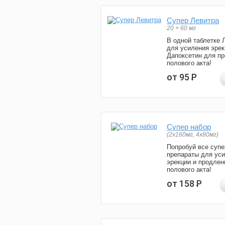
Супер Левитра
20 + 60 мг
В одной таблетке 
для усиления эрек
Дапоксетин для п
полового акта!
от 95
Р
Супер набор
(2х160мг, 4х80мг)
Попробуй все супе
препараты для ус
эрекции и продлен
полового акта!
от 158
Р