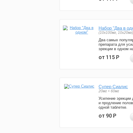
Набор "Два в од
(10x100мг, 10x20мг
Два самых популя
препарата для уси
эрекции в одном н
от 115
Р
Супер Сиалис
20мг + 60мг
Усиление эрекции 
и продление полов
одной таблетке.
от 90
Р