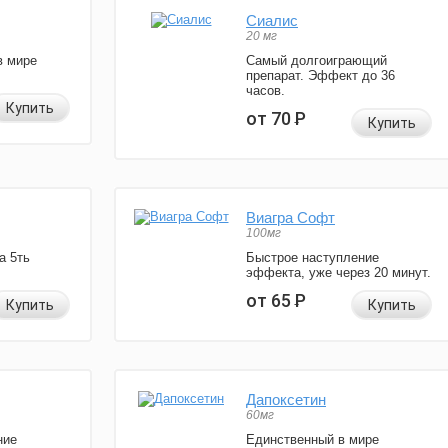
Сиалис
20 мг
в мире
Самый долгоиграющий
препарат. Эффект до 36
часов.
Купить
от 70
Р
Купить
Виагра Софт
100мг
а 5ть
Быстрое наступление
эффекта, уже через 20 минут.
от 65
Р
Купить
Купить
Дапоксетин
60мг
ние
Единственный в мире