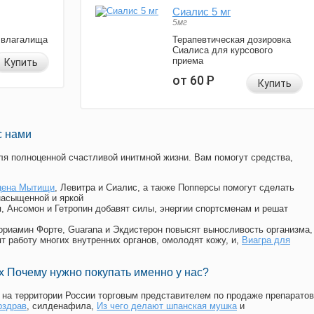
Сиалис 5 мг
5мг
 влагалища
Терапевтическая дозировка
Сиалиса для курсового
приема
Купить
от 60
Р
Купить
с нами
я полноценной счастливой инитмной жизни. Вам помогут средства,
цена Мытищи
, Левитра и Сиалис, а также Попперсы помогут сделать
насыщенной и яркой
п, Ансомон и Гетропин добавят силы, энергии спортсменам и решат
, Мориамин Форте, Guarana и Экдистерон повысят выносливость организма,
т работу многих внутренних органов, омолодят кожу, и,
Виагра для
 Почему нужно покупать именно у нас?
на территории России торговым представителем по продаже препаратов
рздрав
, силденафила
,
Из чего делают шпанская мушка
и