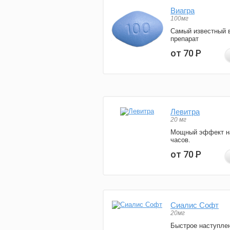
Виагра
100мг
Самый известный 
препарат
от 70
Р
Левитра
20 мг
Мощный эффект н
часов.
от 70
Р
Сиалис Софт
20мг
Быстрое наступле