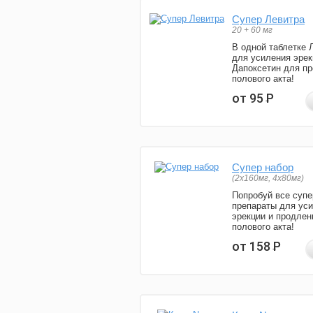
Супер Левитра
20 + 60 мг
В одной таблетке 
для усиления эрек
Дапоксетин для п
полового акта!
от 95
Р
Супер набор
(2х160мг, 4х80мг)
Попробуй все супе
препараты для ус
эрекции и продлен
полового акта!
от 158
Р