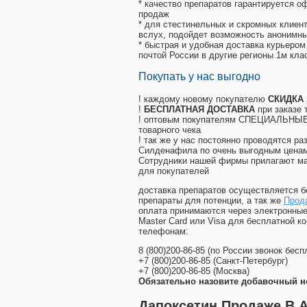
* качество препаратов гарантируется 
продаж
* для стестинельных и скромных клиент
вслух, подойдет возможность анонимны
* быстрая и удобная доставка курьером
почтой России в другие регионы 1м кла
Покупать у нас выгодно
! каждому новому покупателю
СКИДКА
!
БЕСПЛАТНАЯ ДОСТАВКА
при заказе 
! оптовым покупателям СПЕЦИАЛЬНЫЕ 
товарного чека
! так же у нас постоянно проводятся 
Силденафила по очень выгодным ценам
Cотрудники нашей фирмы прилагают ма
для покупателей
доставка препаратов осуществляется б
препараты для потенции, а так же
Прод
оплата принимаются через электронные
Master Card или Visa для бесплатной 
телефонам:
8
(800
)200-86-85
(
по России звонок бесп
+7
(800
)200-86-85
(
Санкт-Петербург)
+7
(800
)200-86-85
(
Москва)
Обязательно назовите добавочный н
Дапоксетин Продаже В 