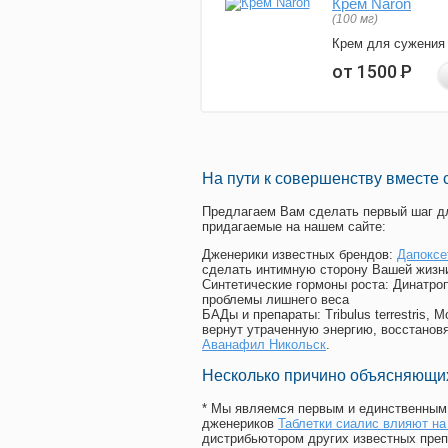
Крем Naron
(100 мг)
Крем для сужения
от 1500
Р
На пути к совершенству вместе 
Предлагаем Вам сделать первый шаг дл
придагаемые на нашем сайте:
Дженерики известных брендов:
Дапоксе
сделать интимную сторону Вашей жизн
Синтетические гормоны роста
: Динатро
проблемы лишнего веса
БАДы и препараты:
Tribulus terrestris
вернут утраченную энергию, восстановя
Аванафил Никольск
.
Несколько причино объясняющих
* Мы являемся первым и единственным 
дженериков
Таблетки сиалис влияют на
дистрибьютором других известных преп