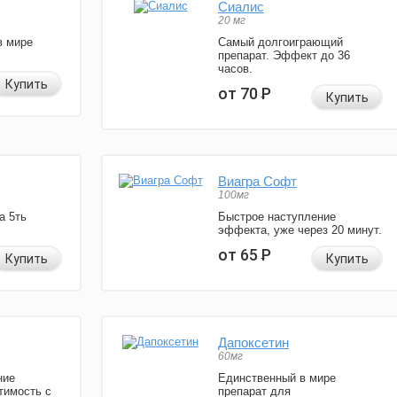
Сиалис
20 мг
в мире
Самый долгоиграющий
препарат. Эффект до 36
часов.
Купить
от 70
Р
Купить
Виагра Софт
100мг
а 5ть
Быстрое наступление
эффекта, уже через 20 минут.
от 65
Р
Купить
Купить
Дапоксетин
60мг
ние
Единственный в мире
тимость с
препарат для