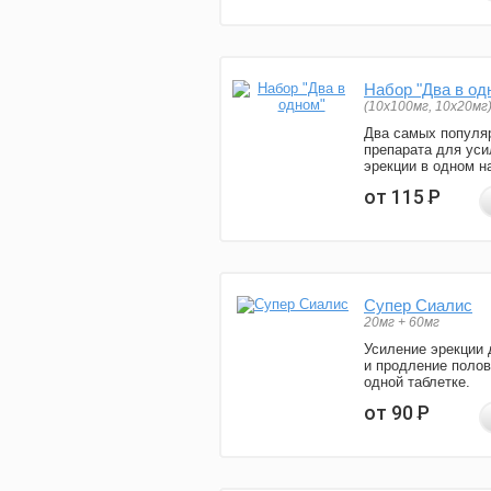
Набор "Два в од
(10x100мг, 10x20мг
Два самых популя
препарата для уси
эрекции в одном н
от 115
Р
Супер Сиалис
20мг + 60мг
Усиление эрекции 
и продление полов
одной таблетке.
от 90
Р