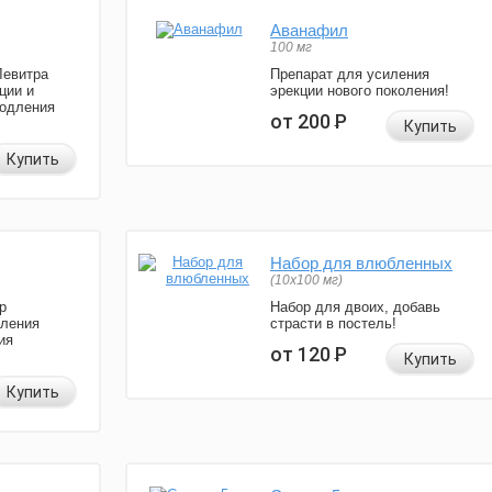
Аванафил
100 мг
Левитра
Препарат для усиления
ции и
эрекции нового поколения!
родления
от 200
Р
Купить
Купить
Набор для влюбленных
(10х100 мг)
р
Набор для двоих, добавь
иления
страсти в постель!
ия
от 120
Р
Купить
Купить