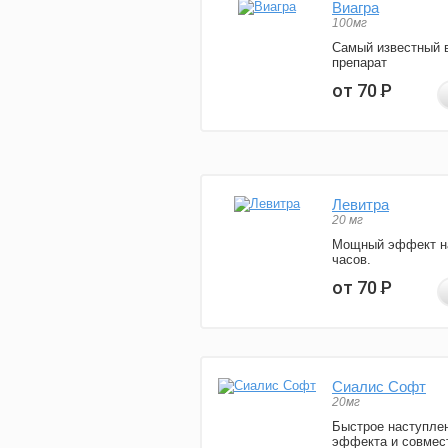
Виагра
100мг
Самый известный 
препарат
от 70
Р
Левитра
20 мг
Мощный эффект н
часов.
от 70
Р
Сиалис Софт
20мг
Быстрое наступле
эффекта и совмес