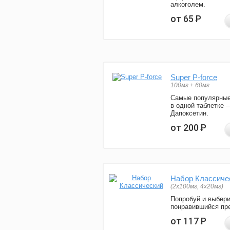
алкоголем.
от 65
Р
Super P-force
100мг + 60мг
Самые популярные
в одной таблетке 
Дапоксетин.
от 200
Р
Набор Классиче
(2x100мг, 4x20мг)
Попробуй и выбер
понравившийся пре
от 117
Р