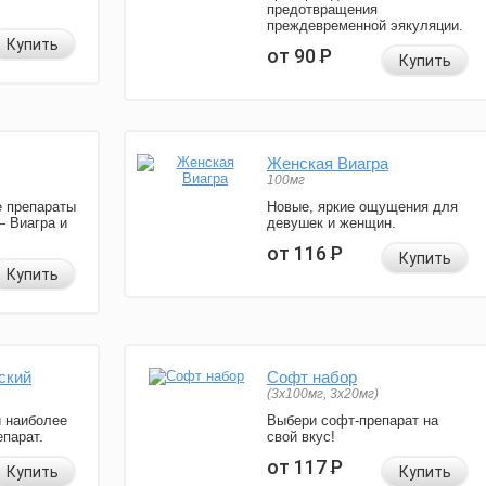
предотвращения
преждевременной эякуляции.
Купить
от 90
Р
Купить
Женская Виагра
100мг
 препараты
Новые, яркие ощущения для
— Виагра и
девушек и женщин.
от 116
Р
Купить
Купить
ский
Софт набор
(3x100мг, 3x20мг)
и наиболее
Выбери софт-препарат на
парат.
свой вкус!
от 117
Р
Купить
Купить