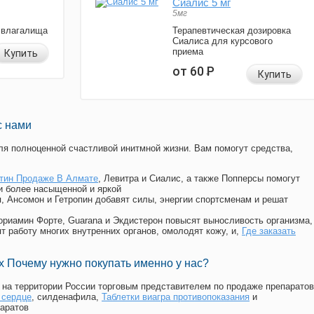
Сиалис 5 мг
5мг
 влагалища
Терапевтическая дозировка
Сиалиса для курсового
приема
Купить
от 60
Р
Купить
с нами
я полноценной счастливой инитмной жизни. Вам помогут средства,
тин Продаже В Алмате
, Левитра и Сиалис, а также Попперсы помогут
и более насыщенной и яркой
п, Ансомон и Гетропин добавят силы, энергии спортсменам и решат
, Мориамин Форте, Guarana и Экдистерон повысят выносливость организма,
т работу многих внутренних органов, омолодят кожу, и,
Где заказать
 Почему нужно покупать именно у нас?
на территории России торговым представителем по продаже препаратов
 сердце
, силденафила
,
Таблетки виагра противопоказания
и
аратов