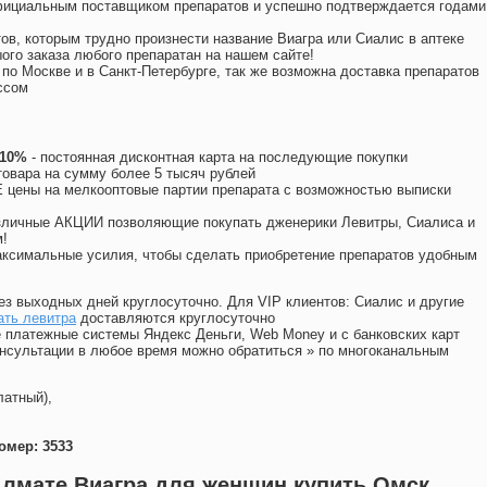
официальным поставщиком препаратов и успешно подтверждается годами
ов, которым трудно произнести название Виагра или Сиалис в аптеке
ого заказа любого препаратан на нашем сайте!
 по Москве и в Санкт-Петербурге, так же возможна доставка препаратов
ссом
 10%
- постоянная дисконтная карта на последующие покупки
товара на сумму более 5 тысяч рублей
цены на мелкооптовые партии препарата с возможностью выписки
различные АКЦИИ позволяющие покупать дженерики Левитры, Сиалиса и
!
ксимальные усилия, чтобы сделать приобретение препаратов удобным
ез выходных дней круглосуточно. Для VIP клиентов: Сиалис и другие
ать левитра
доставляются круглосуточно
 платежные системы Яндекс Деньги, Web Money и с банковских карт
консультации в любое время можно обратиться
»
по многоканальным
латный),
омер: 3533
Алмате Виагра для женщин купить Омск