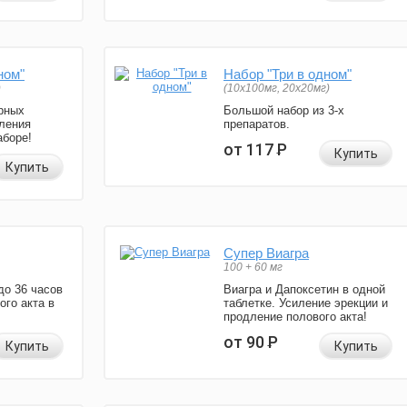
ном"
Набор "Три в одном"
)
(10x100мг, 20x20мг)
рных
Большой набор из 3-х
ления
препаратов.
аборе!
от 117
Р
Купить
Купить
Супер Виагра
100 + 60 мг
до 36 часов
Виагра и Дапоксетин в одной
ого акта в
таблетке. Усиление эрекции и
продление полового акта!
от 90
Р
Купить
Купить