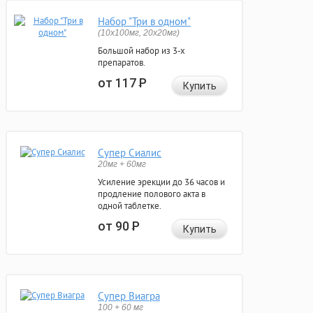
Набор "Три в одном"
(10x100мг, 20x20мг)
Большой набор из 3-х
препаратов.
от 117
Р
Купить
Супер Сиалис
20мг + 60мг
Усиление эрекции до 36 часов и
продление полового акта в
одной таблетке.
от 90
Р
Купить
Супер Виагра
100 + 60 мг