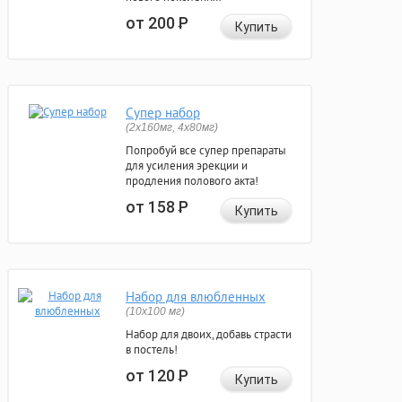
от 200
Р
Купить
Супер набор
(2х160мг, 4х80мг)
Попробуй все супер препараты
для усиления эрекции и
продления полового акта!
от 158
Р
Купить
Набор для влюбленных
(10х100 мг)
Набор для двоих, добавь страсти
в постель!
от 120
Р
Купить