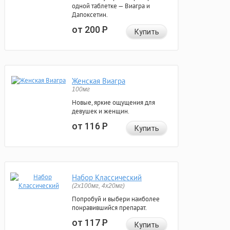
одной таблетке — Виагра и
Дапоксетин.
от 200
Р
Купить
Женская Виагра
100мг
Новые, яркие ощущения для
девушек и женщин.
от 116
Р
Купить
Набор Классический
(2x100мг, 4x20мг)
Попробуй и выбери наиболее
понравившийся препарат.
от 117
Р
Купить