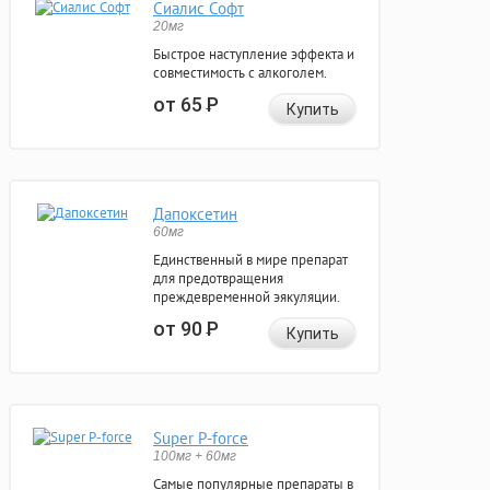
Сиалис Софт
20мг
Быстрое наступление эффекта и
совместимость с алкоголем.
от 65
Р
Купить
Дапоксетин
60мг
Единственный в мире препарат
для предотвращения
преждевременной эякуляции.
от 90
Р
Купить
Super P-force
100мг + 60мг
Самые популярные препараты в