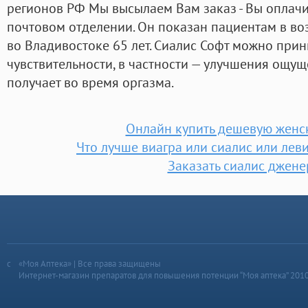
регионов РФ Мы высылаем Вам заказ - Вы оплачи
почтовом отделении. Он показан пациентам в воз
во Владивостоке 65 лет. Сиалис Софт можно прин
чувствительности, в частности — улучшения ощу
получает во время оргазма.
Онлайн купить дешевую женс
Что лучше виагра или сиалис или лев
Заказать сиалис джене
«Моя Аптека» | Все права защищены
Интернет-магазин препаратов для повышения потенции “Моя аптека” 201