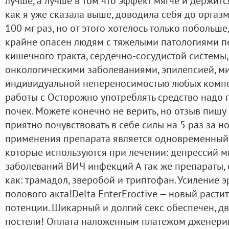
лучше, а лучше в том что эффект мягче и держитс
как я уже сказала выше, доводила себя до оргаз
100 мг раз, но от этого хотелось только побольш
крайне опасен людям с тяжелыми патологиями пе
кишечного тракта, сердечно-сосудистой системы,
онкологическими заболеваниями, эпилепсией, ми
индивидуальной непереносимостью любых компо
работы с Осторожно употреблять средство надо 
почек. Можете конечно не верить, но отзыв пишу
приятно почувствовать в себе силы на 5 раз за н
применения препарата является одновременный
которые используются при лечении: депрессий 
заболеваний ВИЧ инфекций А так же препараты, 
как: трамадол, зверобой и триптофан. Усиление 
полового акта!Delta EnterEroctive — новый раст
потенции. Шикарный и долгий секс обеспечен, дв
постели! Оплата наложенным платежом дженерик