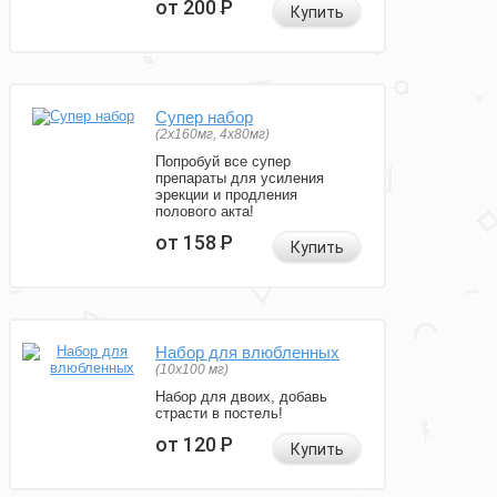
от 200
Р
Купить
Супер набор
(2х160мг, 4х80мг)
Попробуй все супер
препараты для усиления
эрекции и продления
полового акта!
от 158
Р
Купить
Набор для влюбленных
(10х100 мг)
Набор для двоих, добавь
страсти в постель!
от 120
Р
Купить