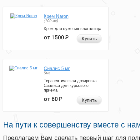
Крем Naron
(100 мг)
Крем для сужения влагалища
от 1500
Р
Купить
Сиалис 5 мг
5мг
Терапевтическая дозировка
Сиалиса для курсового
приема
от 60
Р
Купить
На пути к совершенству вместе с на
Предлагаем Вам сделать первый шаг для пол