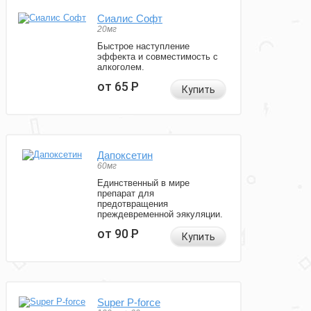
Сиалис Софт
20мг
Быстрое наступление
эффекта и совместимость с
алкоголем.
от 65
Р
Купить
Дапоксетин
60мг
Единственный в мире
препарат для
предотвращения
преждевременной эякуляции.
от 90
Р
Купить
Super P-force