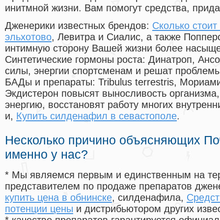
инитмной жизни. Вам помогут средства, прид
Дженерики известных брендов:
Сколько стоит 
эльхотово
, Левитра и Сиалис, а также Поппер
интимную сторону Вашей жизни более насыще
Синтетические гормоны роста
: Динатроп, Анс
силы, энергии спортсменам и решат проблем
БАДы и препараты:
Tribulus terrestris, Мориа
Экдистерон повысят выносливость организма,
энергию, восстановят работу многих внутренн
и,
Купить силденафил в севастополе
.
Несколько причино объясняющих По
именно у нас?
* Мы являемся первым и единственным на те
представителем по продаже препаратов дже
купить цена в обнинске
, силденафила
,
Средст
потенции цены
и дистрибьютором других изве