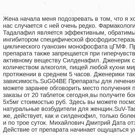
Жена начала меня подозревать в том, что я хо
нас случается с ней очень редко. Фармаколог
Тадалафил является эффективным, обратим
ингибитором специфической фосфодиэстеразы
циклического гуанозин монофосфата цГМФ. П
препарата также запрещается при гиперчувств
активному веществу Силденафил. Дженерик 
количеством алкоголя, пищей любой кухни ми
протяжении в среднем 5 часов. Дженерики та
зависимость.SuG04BE Препараты для лечения
можете заранее обговорить место получения п
заказы от 20 таблеток сегодня,вы получите б
5х5мг стоимостью руб. Здесь вы можете посм
натуральные возбудители для женщин.SuV-Tad
же, действует, как и силденофил, только боле
и по трое суток. Михайлович Дмитрий Дата от
Действие от препарата начинает ощущаться у