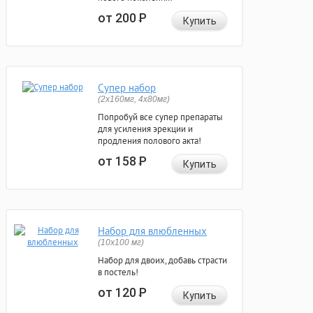
от 200
Р
Купить
Супер набор
(2х160мг, 4х80мг)
Попробуй все супер препараты
для усиления эрекции и
продления полового акта!
от 158
Р
Купить
Набор для влюбленных
(10х100 мг)
Набор для двоих, добавь страсти
в постель!
от 120
Р
Купить