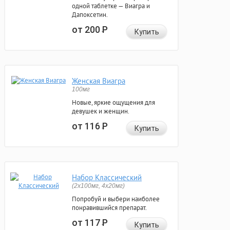
одной таблетке — Виагра и
Дапоксетин.
от 200
Р
Купить
Женская Виагра
100мг
Новые, яркие ощущения для
девушек и женщин.
от 116
Р
Купить
Набор Классический
(2x100мг, 4x20мг)
Попробуй и выбери наиболее
понравившийся препарат.
от 117
Р
Купить