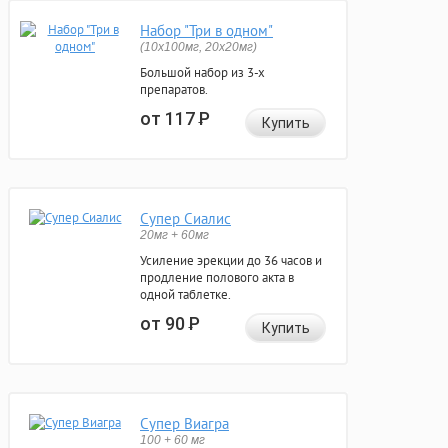
Набор "Три в одном"
(10x100мг, 20x20мг)
Большой набор из 3-х
препаратов.
от 117
Р
Купить
Супер Сиалис
20мг + 60мг
Усиление эрекции до 36 часов и
продление полового акта в
одной таблетке.
от 90
Р
Купить
Супер Виагра
100 + 60 мг