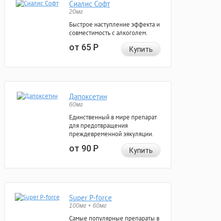
Сиалис Софт
20мг
Быстрое наступление эффекта и
совместимость с алкоголем.
от 65
Р
Купить
Дапоксетин
60мг
Единственный в мире препарат
для предотвращения
преждевременной эякуляции.
от 90
Р
Купить
Super P-force
100мг + 60мг
Самые популярные препараты в