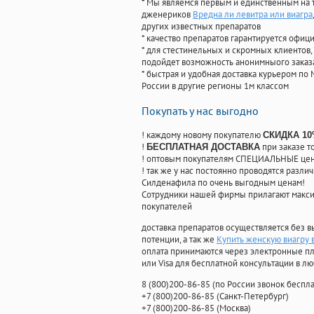
* Мы являемся первым и единственным на 
дженериков
Вредна ли левитра или виагра
других известных препаратов
* качество препаратов гарантируется офи
* для стестинельных и скромных клиентов,
подойдет возможность анонимныого заказа
* быстрая и удобная доставка курьером по 
России в другие регионы 1м классом
Покупать у нас выгодно
! каждому новому покупателю
СКИДКА 1
!
при заказе т
БЕСПЛАТНАЯ ДОСТАВКА
! оптовым покупателям СПЕЦИАЛЬНЫЕ цены
! так же у нас постоянно проводятся раз
Силденафила по очень выгодным ценам!
Cотрудники нашей фирмы прилагают макси
покупателей
доставка препаратов осуществляется без в
потенции, а так же
Купить женскую виагру 
оплата принимаются через электронные пл
или Visa для бесплатной консультации в л
8
(800
)200-86-85
(
по России звонок беспла
+7
(800
)200-86-85
(
Санкт-Петербург)
+7
(800
)200-86-85
(
Москва)