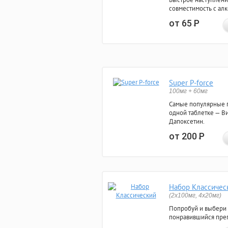
совместимость с ал
от 65
Р
Super P-force
100мг + 60мг
Самые популярные 
одной таблетке — Ви
Дапоксетин.
от 200
Р
Набор Классичес
(2x100мг, 4x20мг)
Попробуй и выбери
понравившийся преп