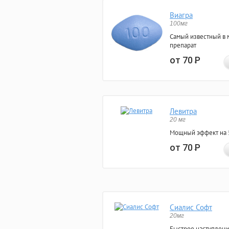
Виагра
100мг
Самый известный в 
препарат
от 70
Р
Левитра
20 мг
Мощный эффект на 5
от 70
Р
Сиалис Софт
20мг
Быстрое наступлени