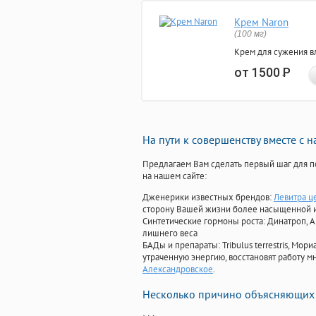
Крем Naron
(100 мг)
Крем для сужения в
от 1500
Р
На пути к совершенству вместе с 
Предлагаем Вам сделать первый шаг для п
на нашем сайте:
Дженерики известных брендов:
Левитра ц
сторону Вашей жизни более насыщенной 
Синтетические гормоны роста
: Динатроп, 
лишнего веса
БАДы и препараты:
Tribulus terrestris, М
утраченную энергию, восстановят работу мн
Александровское
.
Несколько причино объясняющих 