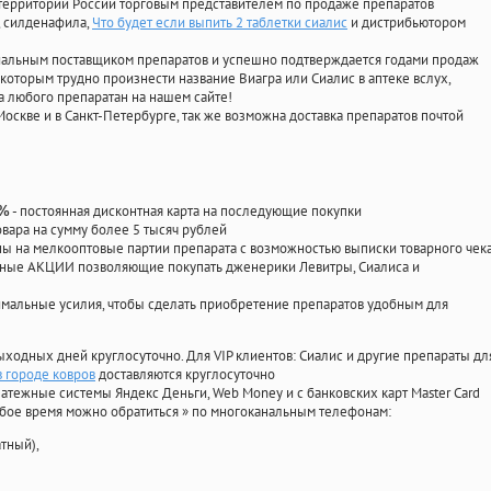
территории России торговым представителем по продаже препаратов
, силденафила
,
Что будет если выпить 2 таблетки сиалис
и дистрибьютором
циальным поставщиком препаратов и успешно подтверждается годами продаж
 которым трудно произнести название Виагра или Сиалис в аптеке вслух,
 любого препаратан на нашем сайте!
Москве и в Санкт-Петербурге, так же возможна доставка препаратов почтой
- постоянная дисконтная карта на последующие покупки
0%
овара на сумму более 5 тысяч рублей
 на мелкооптовые партии препарата с возможностью выписки товарного чек
личные АКЦИИ позволяющие покупать дженерики Левитры, Сиалиса и
мальные усилия, чтобы сделать приобретение препаратов удобным для
ыходных дней круглосуточно. Для VIP клиентов: Сиалис и другие препараты дл
в городе ковров
доставляются круглосуточно
атежные системы Яндекс Деньги, Web Money и с банковских карт Master Card
юбое время можно обратиться
»
по многоканальным телефонам:
тный),