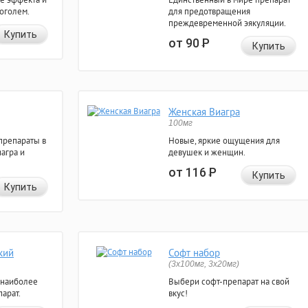
коголем.
для предотвращения
преждевременной эякуляции.
Купить
от 90
Р
Купить
Женская Виагра
100мг
препараты в
Новые, яркие ощущения для
агра и
девушек и женщин.
от 116
Р
Купить
Купить
кий
Софт набор
(3x100мг, 3x20мг)
 наиболее
Выбери софт-препарат на свой
арат.
вкус!