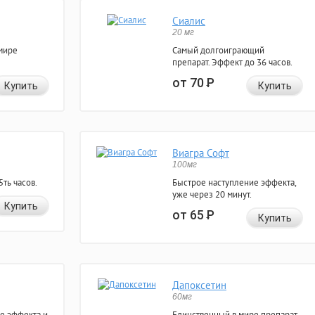
Сиалис
20 мг
мире
Самый долгоиграющий
препарат. Эффект до 36 часов.
от 70
Р
Купить
Купить
Виагра Софт
100мг
ть часов.
Быстрое наступление эффекта,
уже через 20 минут.
Купить
от 65
Р
Купить
Дапоксетин
60мг
е эффекта и
Единственный в мире препарат