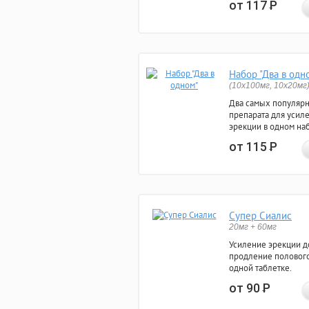
от 117
Р
Набор "Два в одн
(10x100мг, 10x20мг
Два самых популяр
препарата для усил
эрекции в одном на
от 115
Р
Супер Сиалис
20мг + 60мг
Усиление эрекции до
продление полового
одной таблетке.
от 90
Р