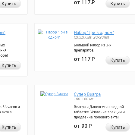
от 117
Р
Купить
Купить
ом"
Набор "Три в одном"
)
(10x100мг, 20x20мг)
ных
Большой набор из 3-х
ения
препаратов.
боре!
от 117
Р
Купить
Купить
Супер Виагра
100 + 60 мг
 36 часов и
Виагра и Дапоксетин в одной
 акта в
таблетке. Усиление эрекции и
продление полового акта!
от 90
Р
Купить
Купить