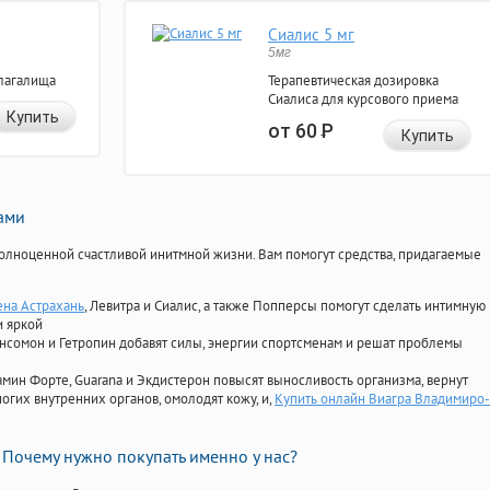
Сиалис 5 мг
5мг
лагалища
Терапевтическая дозировка
Сиалиса для курсового приема
Купить
от 60
Р
Купить
нами
олноценной счастливой инитмной жизни. Вам помогут средства, придагаемые
ена Астрахань
, Левитра и Сиалис, а также Попперсы помогут сделать интимную
и яркой
Ансомон и Гетропин добавят силы, энергии спортсменам и решат проблемы
ориамин Форте, Guarana и Экдистерон повысят выносливость организма, вернут
огих внутренних органов, омолодят кожу, и,
Купить онлайн Виагра Владимиро-
Почему нужно покупать именно у нас?