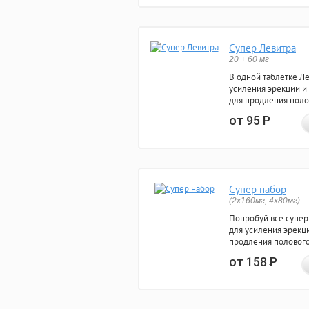
Супер Левитра
20 + 60 мг
В одной таблетке Л
усиления эрекции и
для продления поло
от 95
Р
Супер набор
(2х160мг, 4х80мг)
Попробуй все супер
для усиления эрекц
продления полового
от 158
Р