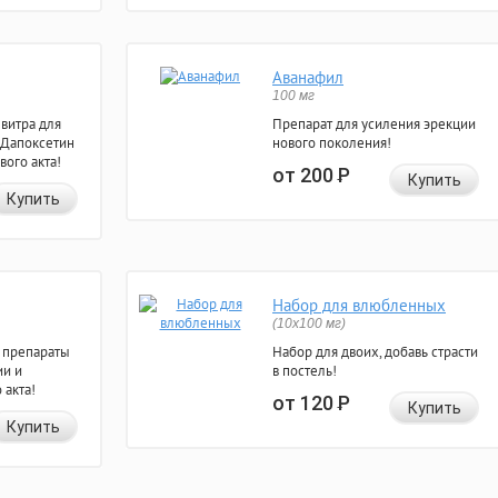
Аванафил
100 мг
евитра для
Препарат для усиления эрекции
 Дапоксетин
нового поколения!
вого акта!
от 200
Р
Купить
Купить
Набор для влюбленных
(10х100 мг)
 препараты
Набор для двоих, добавь страсти
ии и
в постель!
 акта!
от 120
Р
Купить
Купить