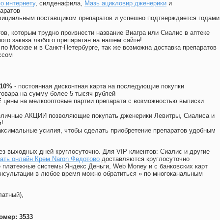
по интернету
, силденафила
,
Мазь ацикловир дженерики
и
аратов
официальным поставщиком препаратов и успешно подтверждается годами
ов, которым трудно произнести название Виагра или Сиалис в аптеке
ого заказа любого препаратан на нашем сайте!
 по Москве и в Санкт-Петербурге, так же возможна доставка препаратов
ссом
 10%
- постоянная дисконтная карта на последующие покупки
товара на сумму более 5 тысяч рублей
цены на мелкооптовые партии препарата с возможностью выписки
различные АКЦИИ позволяющие покупать дженерики Левитры, Сиалиса и
!
ксимальные усилия, чтобы сделать приобретение препаратов удобным
ез выходных дней круглосуточно. Для VIP клиентов: Сиалис и другие
ать онлайн Крем Naron Федотово
доставляются круглосуточно
 платежные системы Яндекс Деньги, Web Money и с банковских карт
консультации в любое время можно обратиться
»
по многоканальным
латный),
омер: 3533