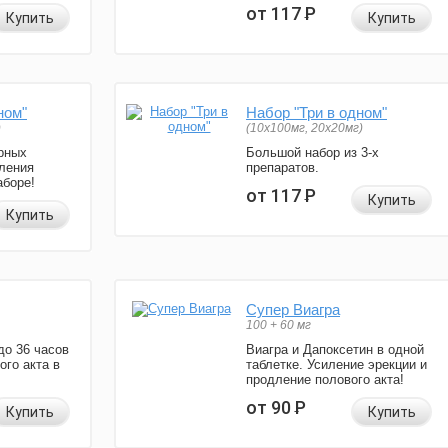
от 117
Р
Купить
Купить
ном"
Набор "Три в одном"
)
(10x100мг, 20x20мг)
рных
Большой набор из 3-х
ления
препаратов.
аборе!
от 117
Р
Купить
Купить
Супер Виагра
100 + 60 мг
до 36 часов
Виагра и Дапоксетин в одной
ого акта в
таблетке. Усиление эрекции и
продление полового акта!
от 90
Р
Купить
Купить