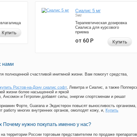
Сиалис 5 мг
5мг
 влагалища
Терапевтическая дозировка
Сиалиса для курсового
приема
Купить
от 60
Р
Купить
с нами
я полноценной счастливой инитмной жизни. Вам помогут средства,
купить Ростов-на-Дону сиалис софт
, Левитра и Сиалис, а также Попперс
ей жизни более насыщенной и яркой
п, Ансомон и Гетропин добавят силы, энергии спортсменам и решат
, Мориамин Форте, Guarana и Экдистерон повысят выносливость организма,
т работу многих внутренних органов, омолодят кожу, и,
Купить
 Почему нужно покупать именно у нас?
на территории России торговым представителем по продаже препаратов