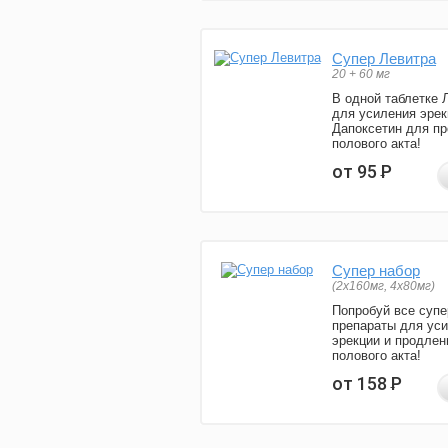
Супер Левитра
20 + 60 мг
В одной таблетке 
для усиления эрек
Дапоксетин для п
полового акта!
от 95
Р
Супер набор
(2х160мг, 4х80мг)
Попробуй все супе
препараты для ус
эрекции и продлен
полового акта!
от 158
Р