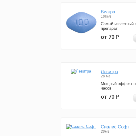
Виагра
100мг
Самый известный 
препарат
от 70
Р
Левитра
20 мг
Мощный эффект н
часов.
от 70
Р
Сиалис Софт
20мг