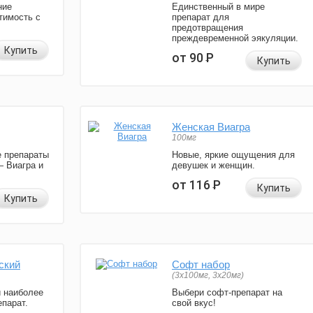
ние
Единственный в мире
тимость с
препарат для
предотвращения
преждевременной эякуляции.
Купить
от 90
Р
Купить
Женская Виагра
100мг
 препараты
Новые, яркие ощущения для
— Виагра и
девушек и женщин.
от 116
Р
Купить
Купить
ский
Софт набор
(3x100мг, 3x20мг)
и наиболее
Выбери софт-препарат на
парат.
свой вкус!