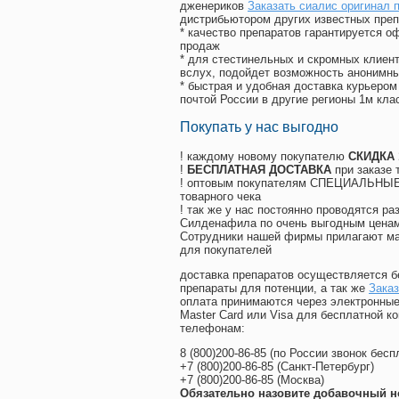
дженериков
Заказать сиалис оригинал 
дистрибьютором других известных преп
* качество препаратов гарантируется 
продаж
* для стестинельных и скромных клиент
вслух, подойдет возможность анонимны
* быстрая и удобная доставка курьером
почтой России в другие регионы 1м кла
Покупать у нас выгодно
! каждому новому покупателю
СКИДКА
!
БЕСПЛАТНАЯ ДОСТАВКА
при заказе 
! оптовым покупателям СПЕЦИАЛЬНЫЕ 
товарного чека
! так же у нас постоянно проводятся 
Силденафила по очень выгодным ценам
Cотрудники нашей фирмы прилагают ма
для покупателей
доставка препаратов осуществляется б
препараты для потенции, а так же
Заказ
оплата принимаются через электронные
Master Card или Visa для бесплатной 
телефонам:
8
(800
)200-86-85
(
по России звонок бесп
+7
(800
)200-86-85
(
Санкт-Петербург)
+7
(800
)200-86-85
(
Москва)
Обязательно назовите добавочный н