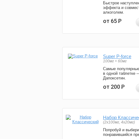
Быстрое наступле
эффекта и совмес
алкоголем.
от 65
Р
Super P-force
100мг + 60мг
Самые популярные
в одной таблетке 
Дапоксетин.
от 200
Р
Набор Классиче
(2x100мг, 4x20мг)
Попробуй и выбер
понравившийся пре