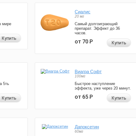
Сиалис
20 мг
в мире
Самый долгоиграющий
препарат. Эффект до 36
часов.
Купить
от 70
Р
Купить
Виагра Софт
100мг
а 5ть
Быстрое наступление
эффекта, уже через 20 минут.
от 65
Р
Купить
Купить
Дапоксетин
60мг