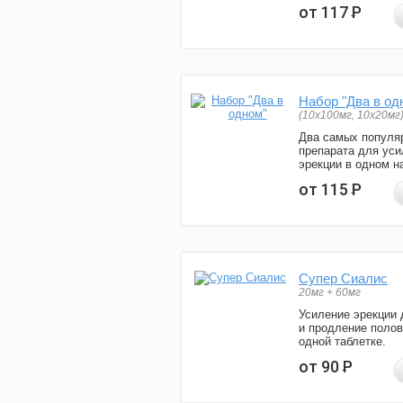
от 117
Р
Набор "Два в од
(10x100мг, 10x20мг
Два самых популя
препарата для уси
эрекции в одном н
от 115
Р
Супер Сиалис
20мг + 60мг
Усиление эрекции 
и продление полов
одной таблетке.
от 90
Р