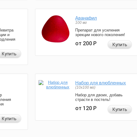
Аванафил
100 мг
Левитра
Препарат для усиления
ции и
эрекции нового поколения!
родления
от 200
Р
Купить
Купить
Набор для влюбленных
(10х100 мг)
р
Набор для двоих, добавь
иления
страсти в постель!
ия
от 120
Р
Купить
Купить