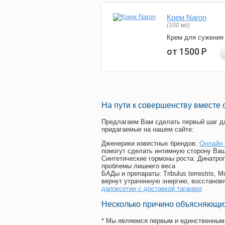
Крем Naron
(100 мг)
Крем для сужения
от 1500
Р
На пути к совершенству вместе 
Предлагаем Вам сделать первый шаг дл
придагаемые на нашем сайте:
Дженерики известных брендов:
Онлайн 
помогут сделать интимную сторону Ваш
Синтетические гормоны роста
: Динатро
проблемы лишнего веса
БАДы и препараты:
Tribulus terrestris
вернут утраченную энергию, восстановя
дапоксетин с доставкой таганрог
.
Несколько причино объясняющих
* Мы являемся первым и единственным 