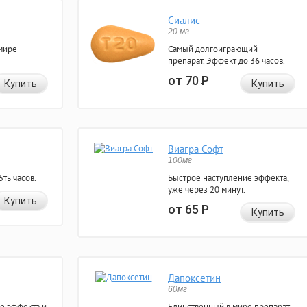
Сиалис
20 мг
мире
Самый долгоиграющий
препарат. Эффект до 36 часов.
от 70
Р
Купить
Купить
Виагра Софт
100мг
ть часов.
Быстрое наступление эффекта,
уже через 20 минут.
Купить
от 65
Р
Купить
Дапоксетин
60мг
е эффекта и
Единственный в мире препарат