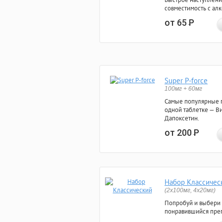
совместимость с ал
от 65
Р
Super P-force
100мг + 60мг
Самые популярные 
одной таблетке — Ви
Дапоксетин.
от 200
Р
Набор Классичес
(2x100мг, 4x20мг)
Попробуй и выбери
понравившийся преп