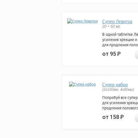
Супер Левитра
20 + 60 мг
В одной таблетке Л
усиления эрекции и
для продления поло
от 95
Р
Супер набор
(2х160мг, 4х80мг)
Попробуй все супер
для усиления эрекц
продления полового
от 158
Р