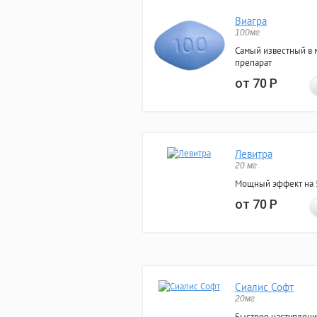
Виагра
100мг
Самый известный в 
препарат
от 70
Р
Левитра
20 мг
Мощный эффект на 5
от 70
Р
Сиалис Софт
20мг
Быстрое наступлени