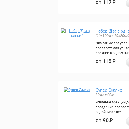
от 117
Р
Набор "Два в одн
(10x100мг, 10x20мг
Два самых популяр
препарата для усил
эрекции в одном на
от 115
Р
Супер Сиалис
20мг + 60мг
Усиление эрекции до
продление полового
одной таблетке.
от 90
Р