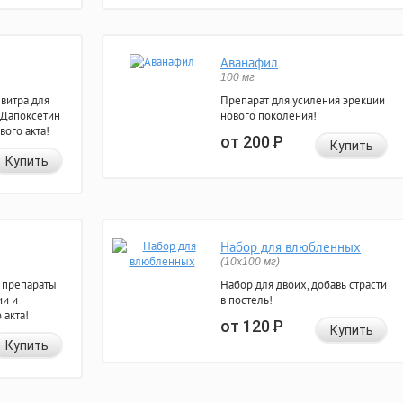
Аванафил
100 мг
евитра для
Препарат для усиления эрекции
 Дапоксетин
нового поколения!
вого акта!
от 200
Р
Купить
Купить
Набор для влюбленных
(10х100 мг)
 препараты
Набор для двоих, добавь страсти
ии и
в постель!
 акта!
от 120
Р
Купить
Купить