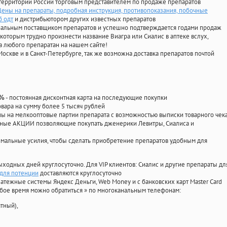
территории России торговым представителем по продаже препаратов
Цены на препараты, подробная инструкция, противопоказания, побочные
б одт
и дистрибьютором других известных препаратов
циальным поставщиком препаратов и успешно подтверждается годами продаж
 которым трудно произнести название Виагра или Сиалис в аптеке вслух,
 любого препаратан на нашем сайте!
Москве и в Санкт-Петербурге, так же возможна доставка препаратов почтой
- постоянная дисконтная карта на последующие покупки
0%
овара на сумму более 5 тысяч рублей
 на мелкооптовые партии препарата с возможностью выписки товарного чек
личные АКЦИИ позволяющие покупать дженерики Левитры, Сиалиса и
мальные усилия, чтобы сделать приобретение препаратов удобным для
ыходных дней круглосуточно. Для VIP клиентов: Сиалис и другие препараты дл
 для потенции
доставляются круглосуточно
атежные системы Яндекс Деньги, Web Money и с банковских карт Master Card
юбое время можно обратиться
»
по многоканальным телефонам:
тный),