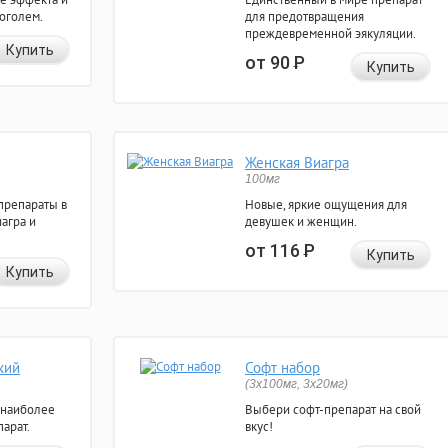
коголем.
для предотвращения
преждевременной эякуляции.
Купить
от 90
Р
Купить
Женская Виагра
100мг
препараты в
Новые, яркие ощущения для
агра и
девушек и женщин.
от 116
Р
Купить
Купить
кий
Софт набор
(3x100мг, 3x20мг)
 наиболее
Выбери софт-препарат на свой
арат.
вкус!