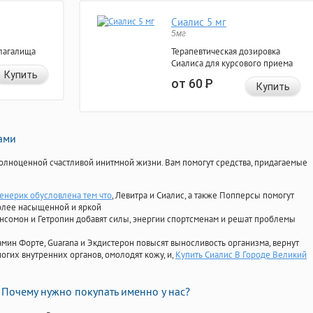
Сиалис 5 мг
5мг
лагалища
Терапевтическая дозировка
Сиалиса для курсового приема
Купить
от 60
Р
Купить
нами
олноценной счастливой инитмной жизни. Вам помогут средства, придагаемые
енерик обусловлена тем что
, Левитра и Сиалис, а также Попперсы помогут
олее насыщенной и яркой
Ансомон и Гетропин добавят силы, энергии спортсменам и решат проблемы
ориамин Форте, Guarana и Экдистерон повысят выносливость организма, вернут
огих внутренних органов, омолодят кожу, и,
Купить Сиалис В Городе Великий
Почему нужно покупать именно у нас?