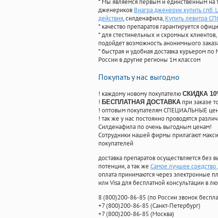
* Мы являемся первым и единственным на 
дженериков
Виагра дженерик купить спб. 
действия
, силденафила
,
Купить левитра СП
* качество препаратов гарантируется офи
* для стестинельных и скромных клиентов,
подойдет возможность анонимныого заказа
* быстрая и удобная доставка курьером по 
России в другие регионы 1м классом
Покупать у нас выгодно
! каждому новому покупателю
СКИДКА 1
!
при заказе т
БЕСПЛАТНАЯ ДОСТАВКА
! оптовым покупателям СПЕЦИАЛЬНЫЕ цены
! так же у нас постоянно проводятся раз
Силденафила по очень выгодным ценам!
Cотрудники нашей фирмы прилагают макси
покупателей
доставка препаратов осуществляется без в
потенции, а так же
Самое лучшее средство
оплата принимаются через электронные пл
или Visa для бесплатной консультации в л
8
(800
)200-86-85
(
по России звонок беспла
+7
(800
)200-86-85
(
Санкт-Петербург)
+7
(800
)200-86-85
(
Москва)