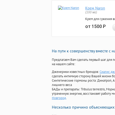
Крем Naron
(100 мг)
Крем для сужения в
от 1500
Р
На пути к совершенству вместе с 
Предлагаем Вам сделать первый шаг для п
на нашем сайте:
Дженерики известных брендов:
Сиалис дж
сделать интимную сторону Вашей жизни б
Синтетические гормоны роста
: Динатроп, 
лишнего веса
БАДы и препараты:
Tribulus terrestris, М
утраченную энергию, восстановят работу мн
Новгород
.
Несколько причино объясняющих 