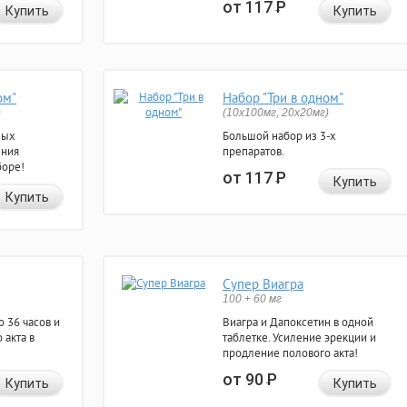
от 117
Р
Купить
Купить
ом"
Набор "Три в одном"
)
(10x100мг, 20x20мг)
ных
Большой набор из 3-х
ения
препаратов.
боре!
от 117
Р
Купить
Купить
Супер Виагра
100 + 60 мг
 36 часов и
Виагра и Дапоксетин в одной
 акта в
таблетке. Усиление эрекции и
продление полового акта!
от 90
Р
Купить
Купить